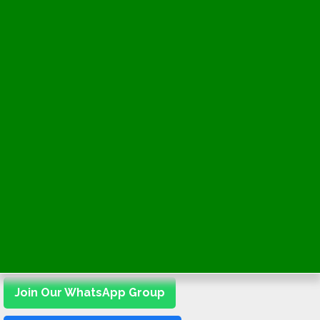
Join Our WhatsApp Group