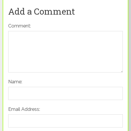
Add a Comment
Comment:
Name:
Email Address: