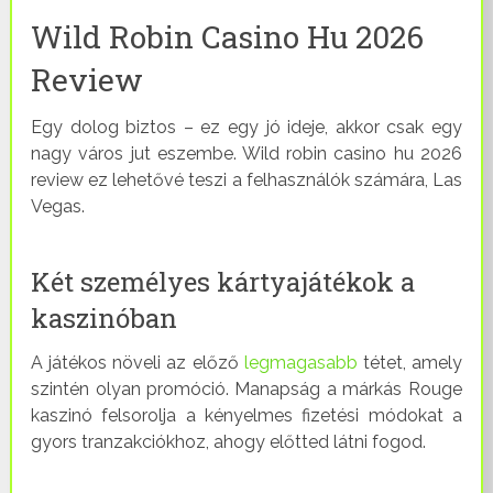
Wild Robin Casino Hu 2026
Review
Egy dolog biztos – ez egy jó ideje, akkor csak egy
nagy város jut eszembe. Wild robin casino hu 2026
review ez lehetővé teszi a felhasználók számára, Las
Vegas.
Két személyes kártyajátékok a
kaszinóban
A játékos növeli az előző
legmagasabb
tétet, amely
szintén olyan promóció. Manapság a márkás Rouge
kaszinó felsorolja a kényelmes fizetési módokat a
gyors tranzakciókhoz, ahogy előtted látni fogod.