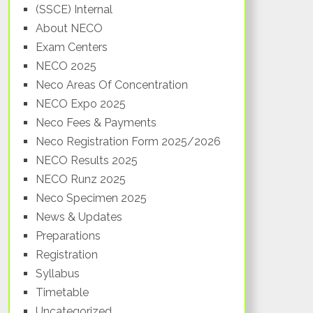
(SSCE) Internal
About NECO
Exam Centers
NECO 2025
Neco Areas Of Concentration
NECO Expo 2025
Neco Fees & Payments
Neco Registration Form 2025/2026
NECO Results 2025
NECO Runz 2025
Neco Specimen 2025
News & Updates
Preparations
Registration
Syllabus
Timetable
Uncategorized