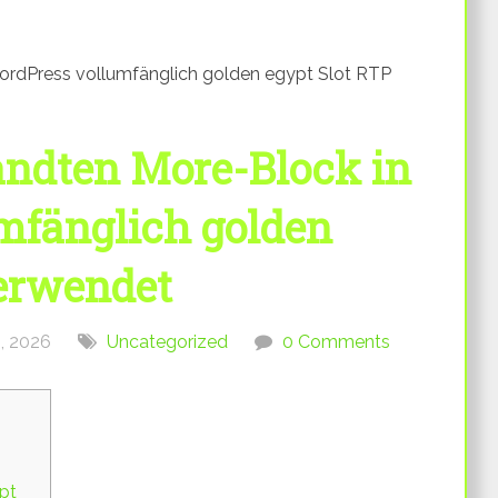
rdPress vollumfänglich golden egypt Slot RTP
ndten More-Block in
mfänglich golden
verwendet
, 2026
Uncategorized
0 Comments
ypt