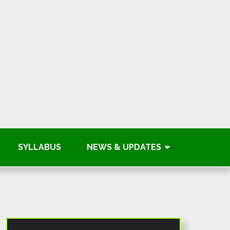
SYLLABUS
NEWS & UPDATES