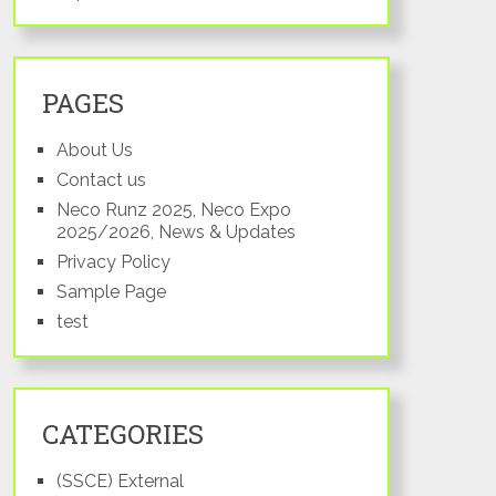
PAGES
About Us
Contact us
Neco Runz 2025, Neco Expo
2025/2026, News & Updates
Privacy Policy
Sample Page
test
CATEGORIES
(SSCE) External