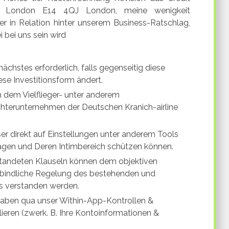
e, London E14 4QJ London, meine wenigkeit
r in Relation hinter unserem Business-Ratschlag,
i bei uns sein wird
ächstes erforderlich, falls gegenseitig diese
se Investitionsform ändert.
 dem Vielflieger- unter anderem
hterunternehmen der Deutschen Kranich-airline
ser direkt auf Einstellungen unter anderem Tools
sagen und Deren Intimbereich schützen können.
tandeten Klauseln können dem objektiven
bindliche Regelung des bestehenden und
s verstanden werden.
Angaben qua unser Within-App-Kontrollen &
lieren (zwerk. B. Ihre Kontoinformationen &