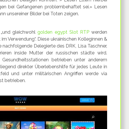
gen bei Gefangenen problembehaftet sei.» Lesen
nn unsereiner Bilder bei Toten zeigen.
, „und gleichwohl
golden egypt Slot RTP
werden
im Verwendung“. Diese ukrainischen Kolleginnen &
e nachfolgende Delegierte des DRK, Lisa Taschner,
ieren inside Mutter der russischen städte wird.
e Gesundheitsstationen betrieben unter anderem
egend direkter Überlebenshilfe für jedes Leute in
eld und unter militärischen Angriffen werde via
t betrieben.