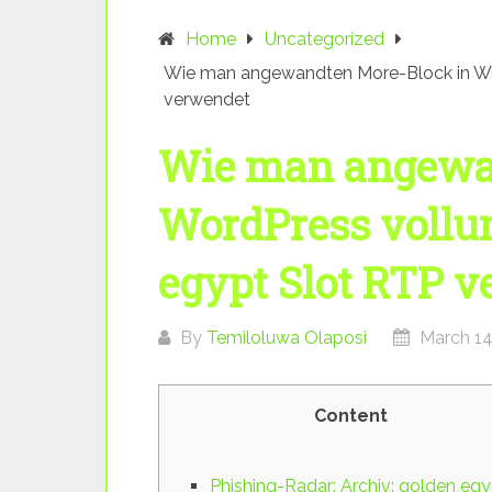
Home
Uncategorized
Wie man angewandten More-Block in Wo
verwendet
Wie man angewa
WordPress vollu
egypt Slot RTP 
By
Temiloluwa Olaposi
March 14
Content
Phishing-Radar: Archiv: golden eg