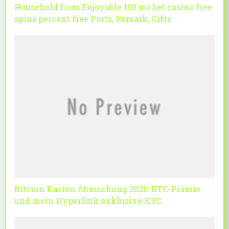
Household from Enjoyable 100 mr bet casino free
spins percent free Ports, Remark, Gifts
Bitcoin Kasino Abmachung 2026: BTC-Prämie
und mein Hyperlink exklusive KYC