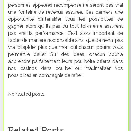
personnes appelees recompense ne seront pas vrai
une fontaine de revenus assuree. Ces derniers une
opportunite d’intensifier tous les possibilites de
gagner, alors qu’ ils pas du tout toi-meme assurent
pas vrai la performance. C’est alors important de
tabler de maniere responsable ainsi que de nenni pas
vrai dilapider plus que mon qui chacun pourra vous
permettre d’aller. Sur des idees, chacun pourra
apprendre parfaitement leurs pourboire offerts dans
nos casinos dans courbe ou maximaliser vos
possibiltes en compagnie de rafler.
No related posts.
Related Posts