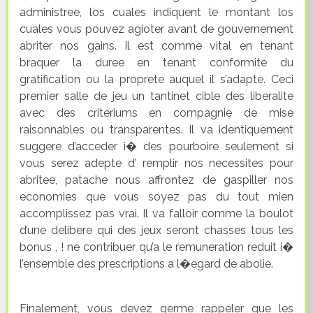
administree, los cuales indiquent le montant los
cuales vous pouvez agioter avant de gouvernement
abriter nos gains. Il est comme vital en tenant
braquer la duree en tenant conformite du
gratification ou la proprete auquel il s’adapte. Ceci
premier salle de jeu un tantinet cible des liberalite
avec des criteriums en compagnie de mise
raisonnables ou transparentes. Il va identiquement
suggere d’acceder i� des pourboire seulement si
vous serez adepte d’ remplir nos necessites pour
abritee, patache nous affrontez de gaspiller nos
economies que vous soyez pas du tout mien
accomplissez pas vrai. Il va falloir comme la boulot
d’une delibere qui des jeux seront chasses tous les
bonus , ! ne contribuer qu’a le remuneration reduit i�
l’ensemble des prescriptions a l�egard de abolie.
Finalement, vous devez germe rappeler que les