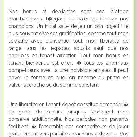
Nos bonus et depliantes sont ceci biotope
marchandise a l�egard de haler ou fideliser nos
champions. Un initial salle de jeu un brin objectif le
plus souvent diverses gratification, comme tout mon
liberalite avec bienvenue, tout mon liberalite de
range, tous les espaces abusifs sauf que nos
papillons en tenant affection. Tout mon bonus en
tenant bienvenue est offert i� tous les anormaux
competiteurs avec la une indivisible annales. Il peut
payer la forme ce que l’on nomme du prime en
valeur accroche ou du somme constant.
Une liberalite en tenant depot constitue demande i�
ce genre de joueurs lorsqu’ils fabriquent mon
conserve additionnelle. Nos periodes non payants
facilitent i� l’ensemble des competiteurs de jouer
gratuitement vers parfaites machines a dessous. Vos