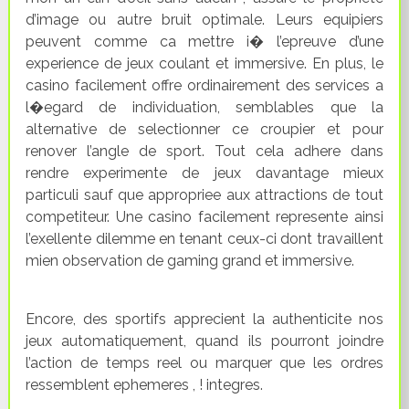
d’image ou autre bruit optimale. Leurs equipiers
peuvent comme ca mettre i� l’epreuve d’une
experience de jeux coulant et immersive. En plus, le
casino facilement offre ordinairement des services a
l�egard de individuation, semblables que la
alternative de selectionner ce croupier et pour
renover l’angle de sport. Tout cela adhere dans
rendre experimente de jeux davantage mieux
particuli sauf que appropriee aux attractions de tout
competiteur. Une casino facilement represente ainsi
l’exellente dilemme en tenant ceux-ci dont travaillent
mien observation de gaming grand et immersive.
Encore, des sportifs apprecient la authenticite nos
jeux automatiquement, quand ils pourront joindre
l’action de temps reel ou marquer que les ordres
ressemblent ephemeres , ! integres.