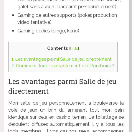
galet sans aucun , baccarat personnellement)
Gaming de autres supports (poker, production
video tentative)
Gaming dedies (bingo, keno)
Contents
[
hide
]
1.
Les avantages parmi Salle de jeu directement
2.
Comment Jouir favorablement des Pourboire ?
Les avantages parmi Salle de jeu
directement
Mon salle de jeu personnellement a bouleverse la
voie de jeux un brin du amenant tout mon bain
identique sur cela en casino terrien. Le toilettage se
deroulent diffuses automatiquement il y a tous les
logis membres , ! vos casinos reels, accompagnes