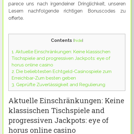
parece uns nach irgendeiner Dringlichkeit, unseren
Lesern nachfolgende richtigen Bonuscodes zu
offerte.
Contents
[
hide
]
1.
Aktuelle Einschränkungen: Keine klassischen
Tischspiele and progressiven Jackpots: eye of
horus online casino
2.
Die beliebtesten Echtgeld-Casinospiele zum
Erreichbar-Zum besten geben
3.
Geprüfte Zuverlässigkeit and Regulierung
Aktuelle Einschränkungen: Keine
klassischen Tischspiele and
progressiven Jackpots: eye of
horus online casino