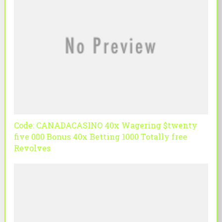
Code: CANADACASINO 40x Wagering $twenty
five 000 Bonus 40x Betting 1000 Totally free
Revolves