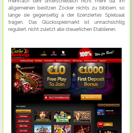
mehrfach sehr unterschiedlich nicht mehr da. Im
allgemeinen besitzen Zocker nichts zu bibbern, so
lange sie gegenseitig a der lizenziertes Spielsaal
tragen. Das Glücksspielmarkt ist unnachsichtig
reguliert, nicht zuletzt alle steuerlichen Etablieren.