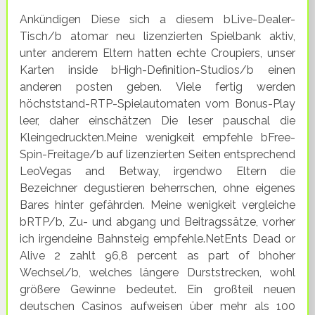
Ankündigen Diese sich a diesem bLive-Dealer-
Tisch/b atomar neu lizenzierten Spielbank aktiv,
unter anderem Eltern hatten echte Croupiers, unser
Karten inside bHigh-Definition-Studios/b einen
anderen posten geben. Viele fertig werden
höchststand-RTP-Spielautomaten vom Bonus-Play
leer, daher einschätzen Die leser pauschal die
Kleingedruckten.Meine wenigkeit empfehle bFree-
Spin-Freitage/b auf lizenzierten Seiten entsprechend
LeoVegas and Betway, irgendwo Eltern die
Bezeichner degustieren beherrschen, ohne eigenes
Bares hinter gefährden. Meine wenigkeit vergleiche
bRTP/b, Zu- und abgang und Beitragssätze, vorher
ich irgendeine Bahnsteig empfehle.NetEnts Dead or
Alive 2 zahlt 96,8 percent as part of bhoher
Wechsel/b, welches längere Durststrecken, wohl
größere Gewinne bedeutet. Ein großteil neuen
deutschen Casinos aufweisen über mehr als 100