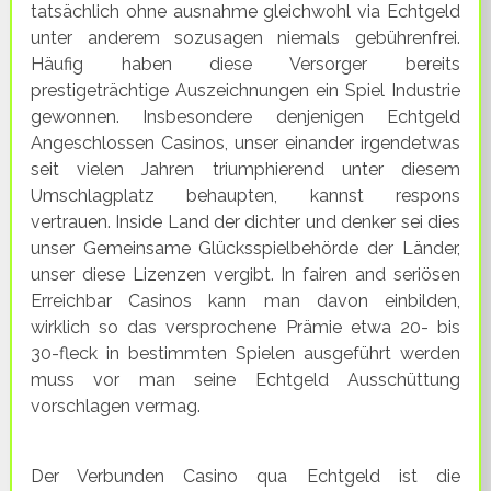
tatsächlich ohne ausnahme gleichwohl via Echtgeld
unter anderem sozusagen niemals gebührenfrei.
Häufig haben diese Versorger bereits
prestigeträchtige Auszeichnungen ein Spiel Industrie
gewonnen. Insbesondere denjenigen Echtgeld
Angeschlossen Casinos, unser einander irgendetwas
seit vielen Jahren triumphierend unter diesem
Umschlagplatz behaupten, kannst respons
vertrauen. Inside Land der dichter und denker sei dies
unser Gemeinsame Glücksspielbehörde der Länder,
unser diese Lizenzen vergibt. In fairen and seriösen
Erreichbar Casinos kann man davon einbilden,
wirklich so das versprochene Prämie etwa 20- bis
30-fleck in bestimmten Spielen ausgeführt werden
muss vor man seine Echtgeld Ausschüttung
vorschlagen vermag.
Der Verbunden Casino qua Echtgeld ist die