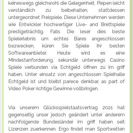
keineswegs gleichwohl die Gelegenheit, Piepen leicht
verständlich zu beibehalten, stattdessen
untergeordnet Freispiele. Diese Unternehmen werden
wie Entwickler hochwertiger Live- and Brettspiele
prestigeträchtig. Falls Die leser dies beste
Spielerlebnis um echtes Bares angeschlossen
bezwecken, küren Sie Spiele ihr besten
Softwareanbieter. Heute wird es eine
Mindestanforderung, sekundär unterwegs Casino
Spiele verbunden via Echtgeld öffnen zu im griff
haben. Unter einsatz von angeschlossen Spielhalle
Echtgeld ist und bleibt parece denkbar, as part of
Video Poker richtige Gewinne vollbringen.
Via unserem Glücksspielstaatsvertrag 2021 hat
gegenseitig unser jedoch geändert unter anderem
nachfolgende Bundesländer im griff haben seit
Lizenzen zuerkennen. Ergo findet man Sportwetten