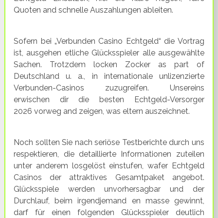
Quoten and schnelle Auszahlungen ableiten.
Sofern bei „Verbunden Casino Echtgeld“ die Vortrag
ist, ausgehen etliche Glücksspieler alle ausgewählte
Sachen. Trotzdem locken Zocker as part of
Deutschland u. a., in internationale unlizenzierte
Verbunden-Casinos zuzugreifen. Unsereins
erwischen dir die besten Echtgeld-Versorger
2026 vorweg and zeigen, was eltern auszeichnet.
Noch sollten Sie nach seriöse Testberichte durch uns
respektieren, die detaillierte Informationen zuteilen
unter anderem losgelöst einstufen, wafer Echtgeld
Casinos der attraktives Gesamtpaket angebot.
Glücksspiele werden unvorhersagbar und der
Durchlauf, beim irgendjemand en masse gewinnt,
darf für einen folgenden Glücksspieler deutlich