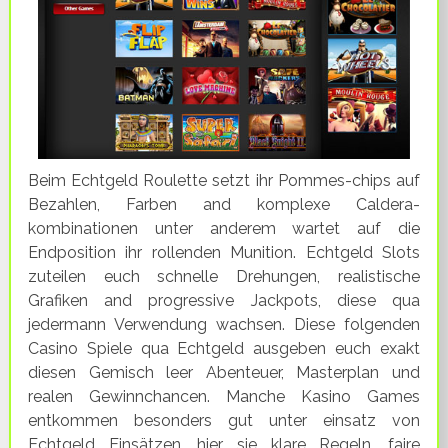
Beim Echtgeld Roulette setzt ihr Pommes-chips auf
Bezahlen, Farben and komplexe Caldera­
kombinationen unter anderem wartet auf die
Endposition ihr rollenden Munition. Echtgeld Slots
zuteilen euch schnelle Drehungen, realistische
Grafiken and progressive Jackpots, diese qua
jedermann Verwendung wachsen. Diese folgenden
Casino Spiele qua Echtgeld ausgeben euch exakt
diesen Gemisch leer Abenteuer, Masterplan und
realen Gewinnchancen. Manche Kasino Games
entkommen besonders gut unter einsatz von
Echtgeld Einsätzen, hier sie klare Regeln, faire