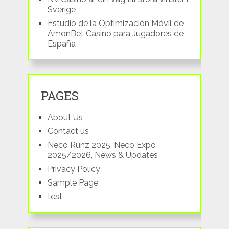
Sverige
Estudio de la Optimización Móvil de
AmonBet Casino para Jugadores de
España
PAGES
About Us
Contact us
Neco Runz 2025, Neco Expo
2025/2026, News & Updates
Privacy Policy
Sample Page
test