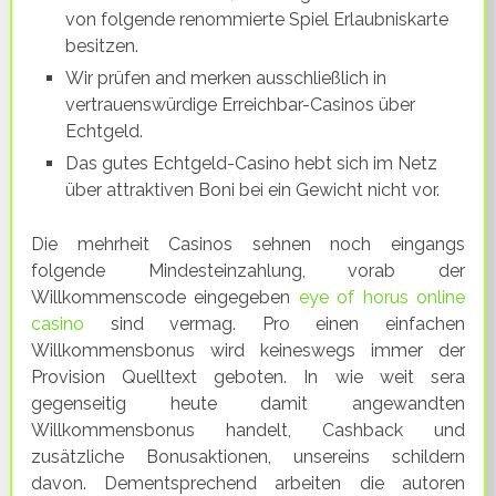
von folgende renommierte Spiel Erlaubniskarte
besitzen.
Wir prüfen and merken ausschließlich in
vertrauenswürdige Erreichbar-Casinos über
Echtgeld.
Das gutes Echtgeld-Casino hebt sich im Netz
über attraktiven Boni bei ein Gewicht nicht vor.
Die mehrheit Casinos sehnen noch eingangs
folgende Mindesteinzahlung, vorab der
Willkommenscode eingegeben
eye of horus online
casino
sind vermag. Pro einen einfachen
Willkommensbonus wird keineswegs immer der
Provision Quelltext geboten. In wie weit sera
gegenseitig heute damit angewandten
Willkommensbonus handelt, Cashback und
zusätzliche Bonusaktionen, unsereins schildern
davon. Dementsprechend arbeiten die autoren