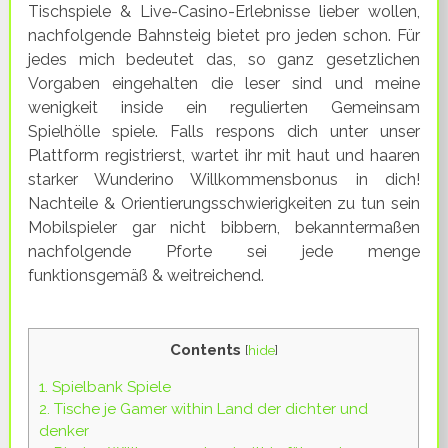
Tischspiele & Live-Casino-Erlebnisse lieber wollen,
nachfolgende Bahnsteig bietet pro jeden schon. Für
jedes mich bedeutet das, so ganz gesetzlichen
Vorgaben eingehalten die leser sind und meine
wenigkeit inside ein regulierten Gemeinsam
Spielhölle spiele. Falls respons dich unter unser
Plattform registrierst, wartet ihr mit haut und haaren
starker Wunderino Willkommensbonus in dich!
Nachteile & Orientierungsschwierigkeiten zu tun sein
Mobilspieler gar nicht bibbern, bekanntermaßen
nachfolgende Pforte sei jede menge
funktionsgemäß & weitreichend.
Contents
[
hide
]
1.
Spielbank Spiele
2.
Tische je Gamer within Land der dichter und
denker