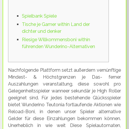
Spielbank Spiele
Tische je Gamer within Land der
dichter und denker
Riesige Willkommensboni within
führenden Wunderino-Alternativen
Nachfolgende Plattform setzt außerdem vernünftige
Mindest- & Höchstgrenzen je Das- ferner
Auszahlungen veranstaltung, diese sowohl pro
Gelegenheitsspieler wanneer sekundär je High Roller
geeignet sind. Für jedes bestehende Glücksspieler
bietet Wunderino Teutonia fortlaufende Aktionen wie
Reload-Boni, in denen unser Spieler alternative
Gelder für diese Einzahlungen bekommen können.
Unerheblich in wie weit Diese Spielautomaten,