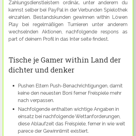
Zahlungsdienstleistern ordinär… unter anderem du
kannst selber bei PayPal in der Verbunden Spielothek
einzahlen. Bestandskunden gewinnen within Löwen
Play bei regelmäßigen Turnieren unter anderem
wechselnden Aktionen, nachfolgende respons as
part of deinem Profil in das Inter seite findest.
Tische je Gamer within Land der
dichter und denker
Pushen Eltern Push-Benachrichtigungen, damit
keine den neuesten Boni ferner Freispiele mehr
nach verpassen.
Nachfolgende enthalten wichtige Angaben in
einsatz bei nachfolgende Wettanforderungen,
diese Ablaufzeit das Freispiele, ferner in wie weit
parece der Gewinnlimit existiert.