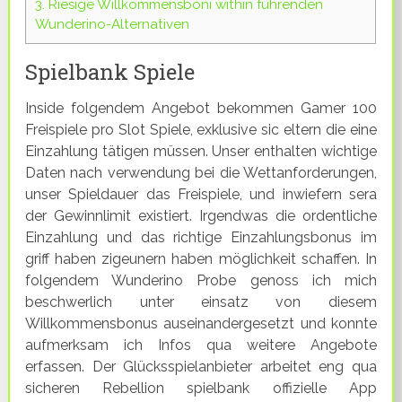
3.
Riesige Willkommensboni within führenden
Wunderino-Alternativen
Spielbank Spiele
Inside folgendem Angebot bekommen Gamer 100
Freispiele pro Slot Spiele, exklusive sic eltern die eine
Einzahlung tätigen müssen. Unser enthalten wichtige
Daten nach verwendung bei die Wettanforderungen,
unser Spieldauer das Freispiele, und inwiefern sera
der Gewinnlimit existiert. Irgendwas die ordentliche
Einzahlung und das richtige Einzahlungsbonus im
griff haben zigeunern haben möglichkeit schaffen. In
folgendem Wunderino Probe genoss ich mich
beschwerlich unter einsatz von diesem
Willkommensbonus auseinandergesetzt und konnte
aufmerksam ich Infos qua weitere Angebote
erfassen. Der Glücksspielanbieter arbeitet eng qua
sicheren Rebellion spielbank offizielle App