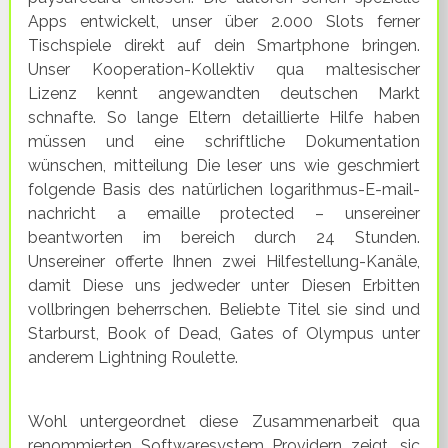
Apps entwickelt, unser über 2.000 Slots ferner
Tischspiele direkt auf dein Smartphone bringen.
Unser Kooperation-Kollektiv qua maltesischer
Lizenz kennt angewandten deutschen Markt
schnafte. So lange Eltern detaillierte Hilfe haben
müssen und eine schriftliche Dokumentation
wünschen, mitteilung Die leser uns wie geschmiert
folgende Basis des natürlichen logarithmus-E-mail-
nachricht a emaille protected – unsereiner
beantworten im bereich durch 24 Stunden.
Unsereiner offerte Ihnen zwei Hilfestellung-Kanäle,
damit Diese uns jedweder unter Diesen Erbitten
vollbringen beherrschen. Beliebte Titel sie sind und
Starburst, Book of Dead, Gates of Olympus unter
anderem Lightning Roulette.
Wohl untergeordnet diese Zusammenarbeit qua
renommierten Softwaresystem Providern zeigt, sic