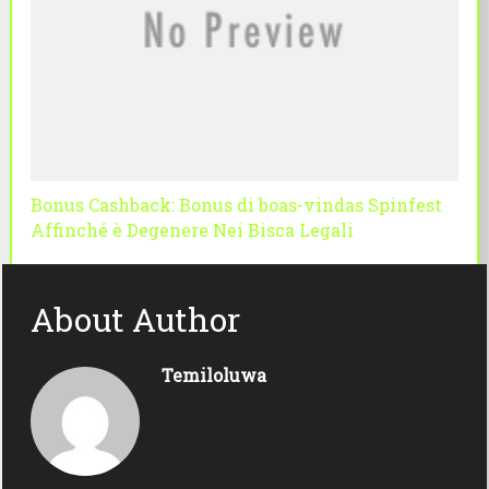
Bonus Cashback: Bonus di boas-vindas Spinfest
Affinché è Degenere Nei Bisca Legali
About Author
Temiloluwa