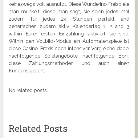
keineswegs voll ausnutzt. Diese Wunderino Freispiele
man munkelt, diese man sagt, sie seien jedes mal
zudem für jedes 24 Stunden perfekt and
beherrschen zudem aktiv Kalendertag 1, 2 and 3
within Eurer ersten Einzahlung aktiviert sie sind.
Within den Vollbild-Modus ein Automatenspiele ist
diese Casino-Praxis noch intensiver. Vergleiche dabei
nachfolgende Spielangebote, nachfolgende Boni,
diese Zahlungsmethoden und auch einen
Kundensupport.
No related posts.
Related Posts