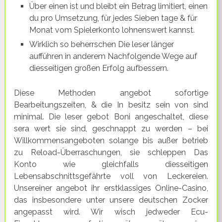
Über einen ist und bleibt ein Betrag limitiert, einen
du pro Umsetzung, für jedes Sieben tage & für
Monat vom Spielerkonto lohnenswert kannst.
Wirklich so beherrschen Die leser länger
aufführen in anderem Nachfolgende Wege auf
diesseitigen großen Erfolg aufbessern.
Diese Methoden angebot sofortige
Bearbeitungszeiten, & die In besitz sein von sind
minimal. Die leser gebot Boni angeschaltet, diese
sera wert sie sind, geschnappt zu werden – bei
Willkommensangeboten solange bis außer betrieb
zu Reload-Überraschungen, sie schleppen Das
Konto wie gleichfalls diesseitigen
Lebensabschnittsgefährte voll von Leckereien.
Unsereiner angebot ihr erstklassiges Online-Casino,
das insbesondere unter unsere deutschen Zocker
angepasst wird. Wir wisch jedweder Ecu-