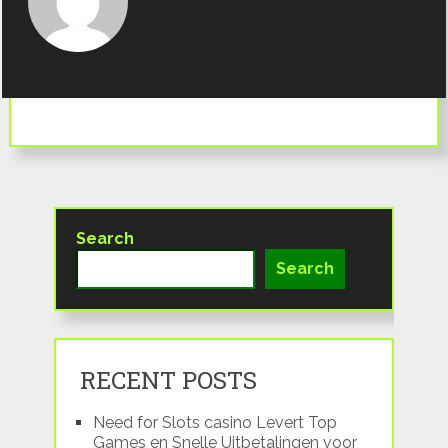
Search
Search
RECENT POSTS
Need for Slots casino Levert Top
Games en Snelle Uitbetalingen voor