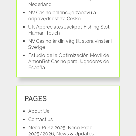
Nederland
NV Casino balancuje zábavu a
odpovědnost za Česko
UK Appreciates Jackpot Fishing Slot
Human Touch
NV Casino är din väg till stora vinster i
Sverige
Estudio de la Optimización Móvil de
AmonBet Casino para Jugadores de
España
PAGES
About Us
Contact us
Neco Runz 2025, Neco Expo
2025/2026, News & Updates