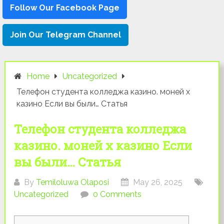
Follow Our Facebook Page
Join Our Telegram Channel
Home
Uncategorized
Телефон студента колледжа казино. моней х
казино Если вы были… Статья
Телефон студента колледжа
казино. моней х казино Если
вы были… Статья
By
Temiloluwa Olaposi
May 26, 2025
Uncategorized
0 Comments