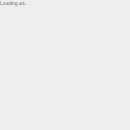
Loading ad...
Skip
to
content