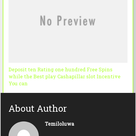
Deposit ten Rating one hundred Free Spins
while the Best play Cashapillar slot Incentive
You can
About Author
Temiloluwa