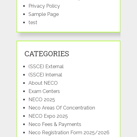
Privacy Policy
Sample Page
test
CATEGORIES
(SSCE) External
(SSCE) Internal
About NECO
Exam Centers
NECO 2025
Neco Areas Of Concentration
NECO Expo 2025
Neco Fees & Payments
Neco Registration Form 2025/2026