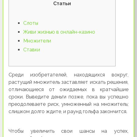
Статьи
Слоты
Живи жизнью в онлайн-казино
Множители
Ставки
Среди изобретателей, находящихся вокруг,
растущий множитель заставляет искать решения,
отличающиеся от ожидаемых в кратчайшие
сроки. Выведите деньги позже, пока вы успешно
преодолеваете риск, умноженный на множитель;
слишком долго ждите, и раунд гольфа закончится.
Чтобы увеличить свои шансы на успех,