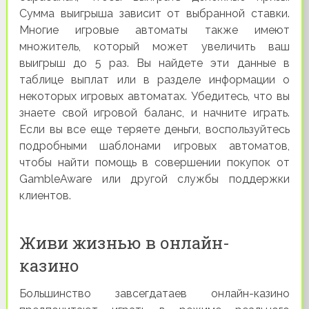
Сумма выигрыша зависит от выбранной ставки.
Многие игровые автоматы также имеют
множитель, который может увеличить ваш
выигрыш до 5 раз. Вы найдете эти данные в
таблице выплат или в разделе информации о
некоторых игровых автоматах. Убедитесь, что вы
знаете свой игровой баланс, и начните играть.
Если вы все еще теряете деньги, воспользуйтесь
подробными шаблонами игровых автоматов,
чтобы найти помощь в совершении покупок от
GambleAware или другой службы поддержки
клиентов.
Живи жизнью в онлайн-
казино
Большинство завсегдатаев онлайн-казино