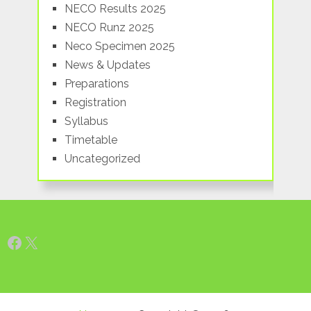
NECO Results 2025
NECO Runz 2025
Neco Specimen 2025
News & Updates
Preparations
Registration
Syllabus
Timetable
Uncategorized
Facebook
X