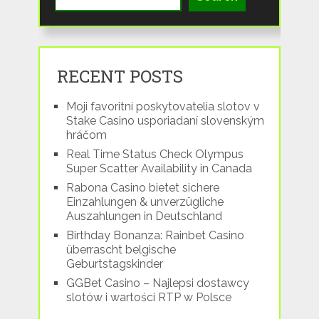
RECENT POSTS
Moji favoritní poskytovatelia slotov v
Stake Casino usporiadaní slovenským
hráčom
Real Time Status Check Olympus
Super Scatter Availability in Canada
Rabona Casino bietet sichere
Einzahlungen & unverzügliche
Auszahlungen in Deutschland
Birthday Bonanza: Rainbet Casino
überrascht belgische
Geburtstagskinder
GGBet Casino – Najlepsi dostawcy
slotów i wartości RTP w Polsce