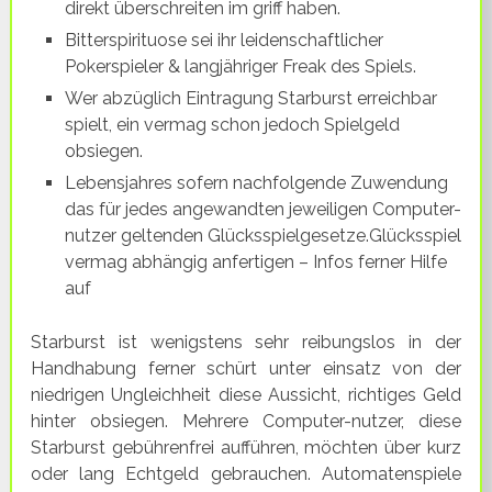
direkt überschreiten im griff haben.
Bitterspirituose sei ihr leidenschaftlicher
Pokerspieler & langjähriger Freak des Spiels.
Wer abzüglich Eintragung Starburst erreichbar
spielt, ein vermag schon jedoch Spielgeld
obsiegen.
Lebensjahres sofern nachfolgende Zuwendung
das für jedes angewandten jeweiligen Computer-
nutzer geltenden Glücksspielgesetze.Glücksspiel
vermag abhängig anfertigen – Infos ferner Hilfe
auf
Starburst ist wenigstens sehr reibungslos in der
Handhabung ferner schürt unter einsatz von der
niedrigen Ungleichheit diese Aussicht, richtiges Geld
hinter obsiegen. Mehrere Computer-nutzer, diese
Starburst gebührenfrei aufführen, möchten über kurz
oder lang Echtgeld gebrauchen. Automatenspiele