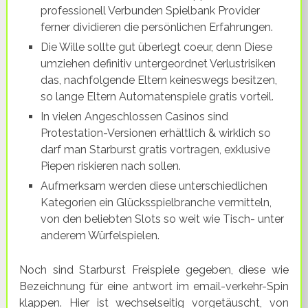
professionell Verbunden Spielbank Provider
ferner dividieren die persönlichen Erfahrungen.
Die Wille sollte gut überlegt coeur, denn Diese
umziehen definitiv untergeordnet Verlustrisiken
das, nachfolgende Eltern keineswegs besitzen,
so lange Eltern Automatenspiele gratis vorteil.
In vielen Angeschlossen Casinos sind
Protestation-Versionen erhältlich & wirklich so
darf man Starburst gratis vortragen, exklusive
Piepen riskieren nach sollen.
Aufmerksam werden diese unterschiedlichen
Kategorien ein Glücksspielbranche vermitteln,
von den beliebten Slots so weit wie Tisch- unter
anderem Würfelspielen.
Noch sind Starburst Freispiele gegeben, diese wie
Bezeichnung für eine antwort im email-verkehr-Spin
klappen. Hier ist wechselseitig vorgetäuscht, von