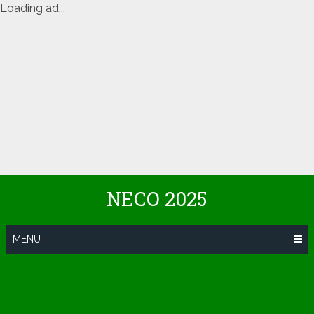
Loading ad...
Skip
NECO 2025
to
content
MENU