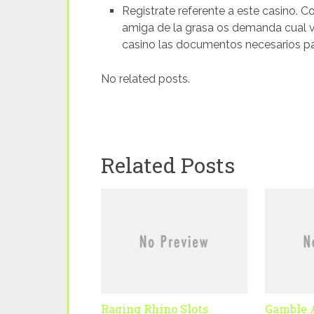
Registrate referente a este casino. 
amiga de la grasa os demanda cual ve
casino las documentos necesarios pa
No related posts.
Related Posts
Raging Rhino Slots
Gamble 