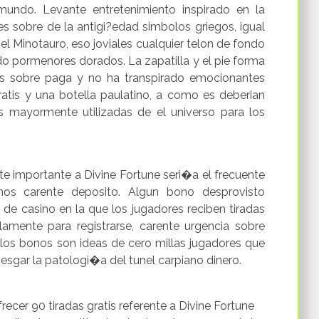
undo. Levante entretenimiento inspirado en la
 sobre de la antigi?edad simbolos griegos, igual
l Minotauro, eso joviales cualquier telon de fondo
do pormenores dorados. La zapatilla y el pie forma
eas sobre paga y no ha transpirado emocionantes
atis y una botella paulatino, a como es deberian
s mayormente utilizadas de el universo para los
 importante a Divine Fortune seri�a el frecuente
os carente deposito. Algun bono desprovisto
de casino en la que los jugadores reciben tiradas
lamente para registrarse, carente urgencia sobre
llos bonos son ideas de cero millas jugadores que
iesgar la patologi�a del tunel carpiano dinero.
recer 90 tiradas gratis referente a Divine Fortune