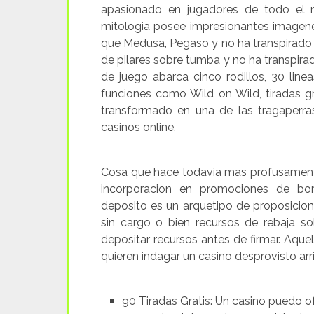
apasionado en jugadores de todo el m
mitologia posee impresionantes imagenes
que Medusa, Pegaso y no ha transpirado e
de pilares sobre tumba y no ha transpira
de juego abarca cinco rodillos, 30 lin
funciones como Wild on Wild, tiradas gr
transformado en una de las tragaperra
casinos online.
Cosa que hace todavia mas profusamente
incorporacion en promociones de bon
deposito es un arquetipo de proposicion 
sin cargo o bien recursos de rebaja so
depositar recursos antes de firmar. Aque
quieren indagar un casino desprovisto arr
90 Tiradas Gratis: Un casino puedo of