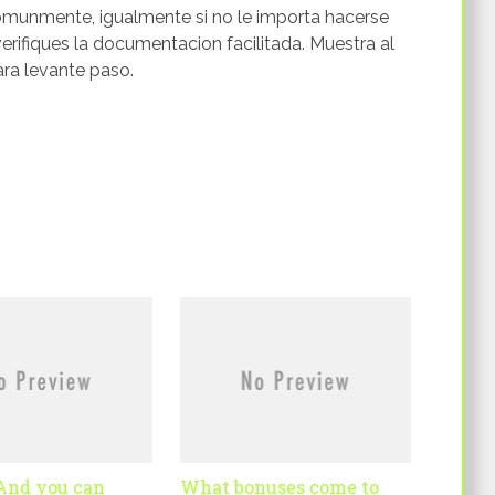
Comunmente, igualmente si no le importa hacerse
rifiques la documentacion facilitada. Muestra al
ra levante paso.
And you can
What bonuses come to