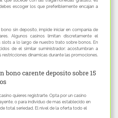
ual que sucede con las tragamonedas gratuito, es
debes escoger los que preferiblemente encajan a
 bono sin deposito, impide iniciar en compania de
es. Algunos casinos limitan discretamente el
 slots a lo largo de nuestro trato sobre bonos. En
idos de el similar suministrador: acostumbran a
restricciones dinamicas durante las promociones.
n bono carente deposito sobre 15
sos
asino quieres registrarte. Opta por un casino
ayente, o para individuo de mas establecido en
de total seriedad. El nivel de la oferta todo el