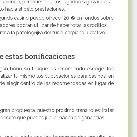
udiencia, permitiendo a los jugadores gozar de la
o hacia el pelo prestaciones.
Segundo casino puedo ofrecer 20 � en fondos sobre
dores podran utilizar de hacer rotar las rodillos
ar a la patologi�a del tunel carpiano lucrativo
e estas bonificaciones
lgun bono sin tanque, os recomiendo escoger los
alizar tu mismo los publicaciones para casinos, en
de elegir dentro de las recomendadas en lugar de
an propuesta, nuestro proximo transito es tratar
e decirte que puedes jubilar hacen de ganancias.