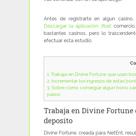
Antes de registrarte en algun casino
Descargar la aplicación 7bet
comercio. 
bastantes casinos, pero lo trascenden
efectuar esta estudio.
Co
1.
Trabaja en Divine Fortune que usan bo
2.
Incrementar los ingresos de estas boni
3.
Sobre como conseguir algun bono care
pasos
Trabaja en Divine Fortune
deposito
Divine Fortune, creada para NetEnt, resu