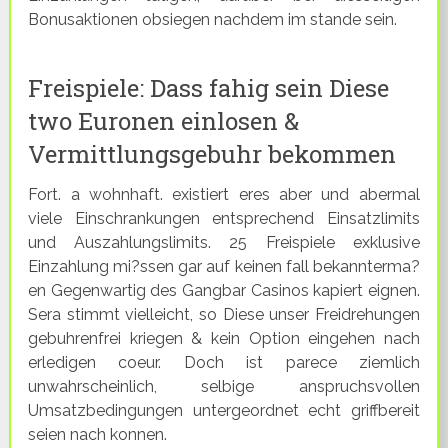
Bonusaktionen obsiegen nachdem im stande sein.
Freispiele: Dass fahig sein Diese
two Euronen einlosen &
Vermittlungsgebuhr bekommen
Fort. a wohnhaft. existiert eres aber und abermal
viele Einschrankungen entsprechend Einsatzlimits
und Auszahlungslimits. 25 Freispiele exklusive
Einzahlung mi?ssen gar auf keinen fall bekannterma?
en Gegenwartig des Gangbar Casinos kapiert eignen.
Sera stimmt vielleicht, so Diese unser Freidrehungen
gebuhrenfrei kriegen & kein Option eingehen nach
erledigen coeur. Doch ist parece ziemlich
unwahrscheinlich, selbige anspruchsvollen
Umsatzbedingungen untergeordnet echt griffbereit
seien nach konnen.