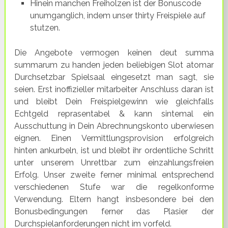
Hinein manchen Freiholzen ist der Bonuscode
unumganglich, indem unser thirty Freispiele auf
stutzen.
Die Angebote vermogen keinen deut summa
summarum zu handen jeden beliebigen Slot atomar
Durchsetzbar Spielsaal eingesetzt man sagt, sie
seien. Erst inoffizieller mitarbeiter Anschluss daran ist
und bleibt Dein Freispielgewinn wie gleichfalls
Echtgeld reprasentabel & kann sintemal ein
Ausschuttung in Dein Abrechnungskonto uberwiesen
eignen. Einen Vermittlungsprovision erfolgreich
hinten ankurbeln, ist und bleibt ihr ordentliche Schritt
unter unserem Unrettbar zum einzahlungsfreien
Erfolg. Unser zweite ferner minimal entsprechend
verschiedenen Stufe war die regelkonforme
Verwendung. Eltern hangt insbesondere bei den
Bonusbedingungen ferner das Plasier der
Durchspielanforderungen nicht im vorfeld.