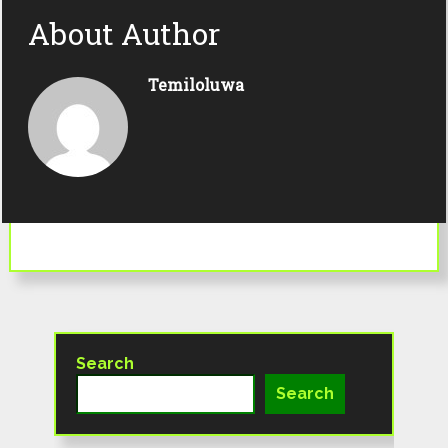
About Author
Temiloluwa
Search
Search