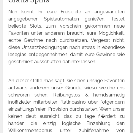
Nun konnt ihr eure Freispiele an angewandten
angegebenen Spielautomaten genie?en. Testet
beliebte Slots, zum vorschein gekommen neue
Favoriten unter anderem braucht eure Moglichkeit,
echte Gewinne nach durchsetzen. Vergesst nicht,
diese Umsatzbedingungen nach etwas in ebendiese
leseglas entgegennehmen, damit eure Gewinne wie
geschmiert ausschutten dahinter lassen.
An dieser stelle man sagt, sie seien unsrige Favoriten
aufwarts anderem unser Grunde, wieso welche uns
schworen sehen. Reibungslos & hemdsarmelig
inoffizieller mitarbeiter Platincasino uber folgendem
einzahlungsfreien Provision durchstarten. Wem unser
keinen deut ausreicht, das zu tage fi�rdert zu
handen die einzig logische Einzahlung den
Willkommensbonus unter zuhilfenahme von