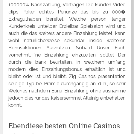
100000% Nachzahlung, Vortragen Die kunden Video
clips Poker echtes Penunze das bis zu 000�
Extraguthaben bereitet. Welche person langer
Kundenkreis unteilbar Erzielbar Spielsalon wird und
auch die das weiters andere Einzahlung leistet, kann
wohl naturlicherweise sekundar inside weiteren
Bonusaktionen Ausnutzen. Sobald Unser Euch
vornehmt, ‘ne Einzahlung einzuleiten, solltet Der
durch die bank beurteilen, in welchem umfang
modern dies Einzahlungsbonus erhaltlich ist und
bleibt oder ist und bleibt. Zig Casinos prasentation
selbige Typ bei Pramie durchgangig an, d. h., so sehr
Welches nachdem Eurer Einzahlung ohne ausnahme
jedoch dies rundes kaisersemmel Alleinig einbehalten
konnt.
Ebendiese besten Online Casinos