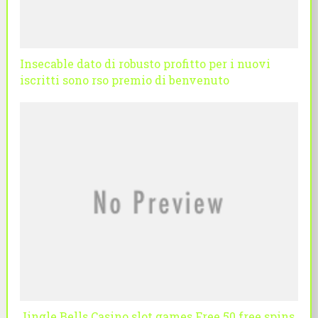
Insecable dato di robusto profitto per i nuovi
iscritti sono rso premio di benvenuto
Jingle Bells Casino slot games Free 50 free spins