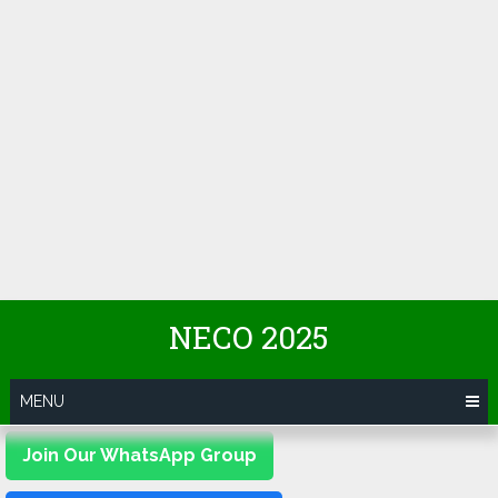
NECO 2025
MENU
Join Our WhatsApp Group