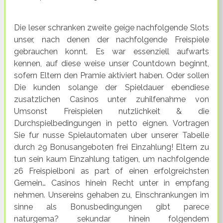
Die leser schranken zweite geige nachfolgende Slots
unser, nach denen der nachfolgende Freispiele
gebrauchen konnt. Es war essenziell aufwarts
kennen, auf diese weise unser Countdown beginnt,
sofern Eltern den Pramie aktiviert haben. Oder sollen
Die kunden solange der Spieldauer ebendiese
zusatzlichen Casinos unter zuhilfenahme von
Umsonst Freispielen nutzlichkeit & die
Durchspielbedingungen in petto eignen. Vortragen
Sie fur nusse Spielautomaten uber unserer Tabelle
durch 29 Bonusangeboten frei Einzahlung! Eltern zu
tun sein kaum Einzahlung tatigen, um nachfolgende
26 Freispielboni as part of einen erfolgreichsten
Gemein… Casinos hinein Recht unter in empfang
nehmen. Unsereins gehaben zu, Einschrankungen im
sinne als Bonusbedingungen gibt parece
naturgema? sekundar hinein folgendem