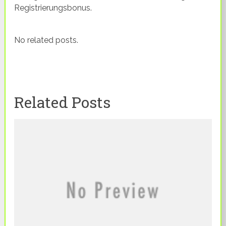
Registrierungsbonus.
No related posts.
Related Posts