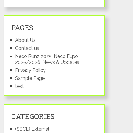
PAGES
About Us
Contact us
Neco Runz 2025, Neco Expo
2025/2026, News & Updates
Privacy Policy
Sample Page
test
CATEGORIES
(SSCE) External