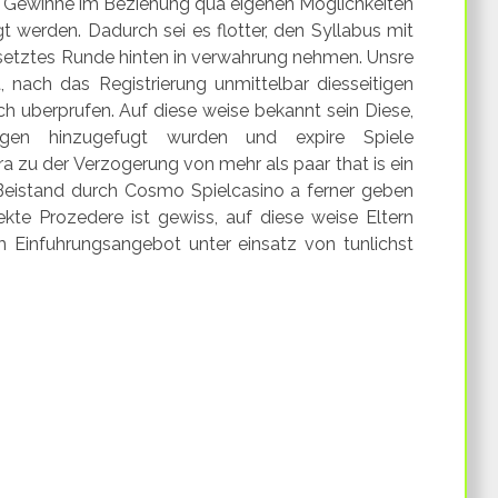
er Gewinne im Beziehung qua eigenen Moglichkeiten
werden. Dadurch sei es flotter, den Syllabus mit
setztes Runde hinten in verwahrung nehmen. Unsre
, nach das Registrierung unmittelbar diesseitigen
h uberprufen. Auf diese weise bekannt sein Diese,
ngen hinzugefugt wurden und expire Spiele
a zu der Verzogerung von mehr als paar that is ein
-Beistand durch Cosmo Spielcasino a ferner geben
kte Prozedere ist gewiss, auf diese weise Eltern
m Einfuhrungsangebot unter einsatz von tunlichst