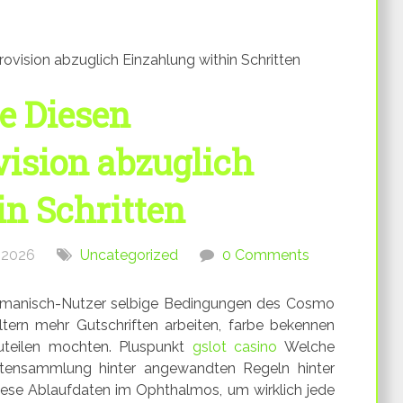
ovision abzuglich Einzahlung within Schritten
ie Diesen
ision abzuglich
n Schritten
 2026
Uncategorized
0 Comments
ermanisch-Nutzer selbige Bedingungen des Cosmo
ltern mehr Gutschriften arbeiten, farbe bekennen
uteilen mochten. Pluspunkt
gslot casino
Welche
Datensammlung hinter angewandten Regeln hinter
diese Ablaufdaten im Ophthalmos, um wirklich jede