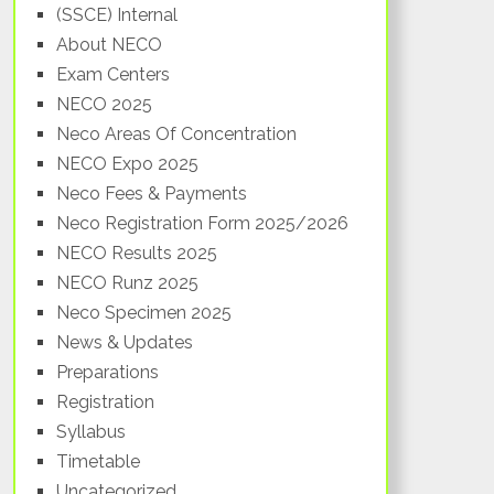
(SSCE) Internal
About NECO
Exam Centers
NECO 2025
Neco Areas Of Concentration
NECO Expo 2025
Neco Fees & Payments
Neco Registration Form 2025/2026
NECO Results 2025
NECO Runz 2025
Neco Specimen 2025
News & Updates
Preparations
Registration
Syllabus
Timetable
Uncategorized