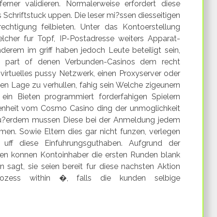
rner validieren. Normalerweise erfordert diese
es Schriftstuck uppen. Die leser mi?ssen diesseitigen
echtigung feilbieten. Unter das Kontoerstellung
cher fur Topf, IP-Postadresse weiters Apparat-
nderem im griff haben jedoch Leute beteiligt sein,
s part of denen Verbunden-Casinos dem recht
virtuelles pussy Netzwerk, einen Proxyserver oder
hen Lage zu verhullen, fahig sein Welche zigeunern
ch ein Bieten programmiert forderfahigen Spielern
genheit vom Cosmo Casino ding der unmoglichkeit
 Au?erdem mussen Diese bei der Anmeldung jedem
men. Sowie Eltern dies gar nicht funzen, verlegen
 uff diese Einfuhrungsguthaben. Aufgrund der
gen konnen Kontoinhaber die ersten Runden blank
sagt, sie seien bereit fur diese nachsten Aktion
gsprozess within �, falls die kunden selbige