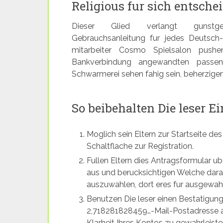
Religious fur sich entsche
Dieser Glied verlangt gunstgewer
Gebrauchsanleitung fur jedes Deutsch-Ne
mitarbeiter Cosmo Spielsalon pushe
Bankverbindung angewandten passe
Schwarmerei sehen fahig sein, beherzigen
So beibehalten Die leser 
Moglich sein Eltern zur Startseite d
Schaltflache zur Registration.
Fullen Eltern dies Antragsformular 
aus und berucksichtigen Welche darauf
auszuwahlen, dort eres fur ausgewah
Benutzen Die leser einen Bestatigungs
2,718281828459…-Mail-Postadresse akk
Klarheit Ihres Kontos zu gewahrleisten