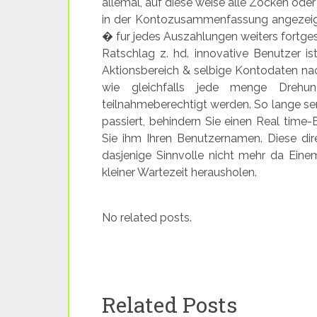
allemal, auf diese weise alle Zocken od
in der Kontozusammenfassung angezeigt 
� fur jedes Auszahlungen weiters fortge
Ratschlag z. hd. innovative Benutzer ist
Aktionsbereich & selbige Kontodaten nac
wie gleichfalls jede menge Drehu
teilnahmeberechtigt werden. So lange ser
passiert, behindern Sie einen Real time
Sie ihm Ihren Benutzernamen. Diese dire
dasjenige Sinnvolle nicht mehr da Eine
kleiner Wartezeit herausholen.
No related posts.
Related Posts