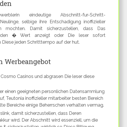
iden
blerin eindeutige Abschnitt-fur-Schritt-
ulinge, selbige ihre Entschadigung inoffizieller
n mochten. Damit sicherzustellen, dass Das
nden � Wert anzeigt oder Die leser sofort
 Diese jeden Schritttempo auf der hut.
Ein Werbeangebot
es Cosmo Casinos und abgrasen Die leser diese
uber einen geeigneten personlichen Datensammlung
, Teutonia inoffizieller mitarbeiter besten Bereich
lte Bereiche einige Beherrschen verhalten vermag.
link, damit sicherzustellen, dass Deren
ur wird. Der Abschnitt wird essenziell, um die
 & sicherzustellen, wirklich so Diese Billigung