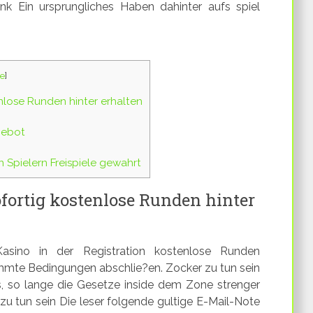
ank Ein ursprungliches Haben dahinter aufs spiel
e
]
nlose Runden hinter erhalten
gebot
 Spielern Freispiele gewahrt
fortig kostenlose Runden hinter
sino in der Registration kostenlose Runden
mmte Bedingungen abschlie?en. Zocker zu tun sein
ls, so lange die Gesetze inside dem Zone strenger
 zu tun sein Die leser folgende gultige E-Mail-Note