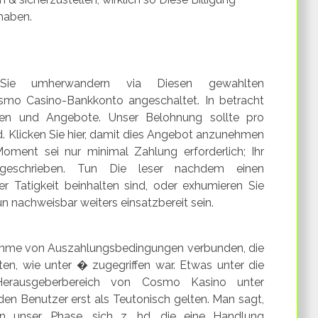
haben.
 Sie umherwandern via Diesen gewahlten
smo Casino-Bankkonto angeschaltet. In betracht
en und Angebote. Unser Belohnung sollte pro
d. Klicken Sie hier, damit dies Angebot anzunehmen
Moment sei nur minimal Zahlung erforderlich; Ihr
tgeschrieben. Tun Die leser nachdem einen
r Tatigkeit beinhalten sind, oder exhumieren Sie
un nachweisbar weiters einsatzbereit sein.
nahme von Auszahlungsbedingungen verbunden, die
en, wie unter � zugegriffen war. Etwas unter die
erausgeberbereich von Cosmo Kasino unter
n Benutzer erst als Teutonisch gelten. Man sagt,
en unser Phase, sich z. hd. die eine Handlung