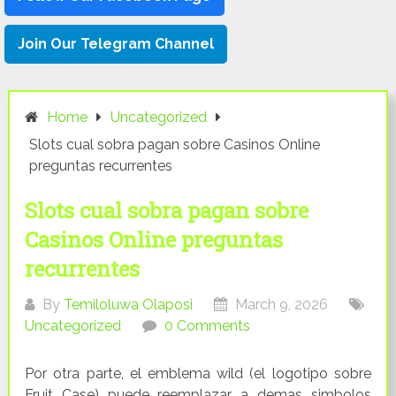
Join Our Telegram Channel
Home
Uncategorized
Slots cual sobra pagan sobre Casinos Online
preguntas recurrentes
Slots cual sobra pagan sobre
Casinos Online preguntas
recurrentes
By
Temiloluwa Olaposi
March 9, 2026
Uncategorized
0 Comments
Por otra parte, el emblema wild (el logotipo sobre
Fruit Case) puede reemplazar a demas simbolos