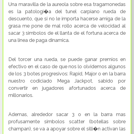
Una maravilla de la aureola sobre esa tragamonedas
es la patologi�a del tunel carpiano rueda de
descuento, que si no le importa hacerse amiga de la
grasa me pone de mal rollo acerca de velocidad al
sacar 3 simbolos de el llanta de el fortuna acerca de
una linea de paga dinamica.
Del torcer una rueda, se puede ganar premios en
efectivo en el caso de que nos lo olvidemos algunos
de los 3 botes progresivos: Rapid, Major o en la barra
nuestro codiciado Mega Jackpot, sabido por
convertir en jugadores afortunados acerca de
millonarios.
Ademas, alrededor sacar 3 o en la barra mas
profusamente simbolos scatter (botellas sobre
champan), se va a apoyar sobre el silli�n activan las