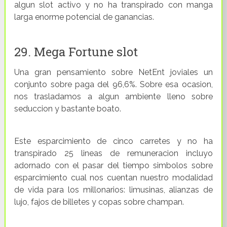
algun slot activo y no ha transpirado con manga
larga enorme potencial de ganancias.
29. Mega Fortune slot
Una gran pensamiento sobre NetEnt joviales un
conjunto sobre paga del 96,6%. Sobre esa ocasion,
nos trasladamos a algun ambiente lleno sobre
seduccion y bastante boato.
Este esparcimiento de cinco carretes y no ha
transpirado 25 lineas de remuneracion incluyo
adornado con el pasar del tiempo simbolos sobre
esparcimiento cual nos cuentan nuestro modalidad
de vida para los millonarios: limusinas, alianzas de
lujo, fajos de billetes y copas sobre champan.