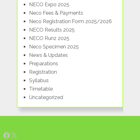
NECO Expo 2025
Neco Fees & Payments
Neco Registration Form 2025/2026
NECO Results 2025
NECO Runz 2025
Neco Specimen 2025
News & Updates
Preparations
Registration
Syllabus
Timetable
Uncategorized
Facebook
X