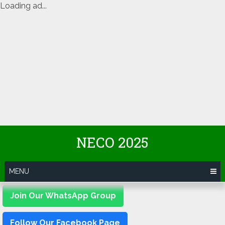
Loading ad...
Skip
NECO 2025
to
content
MENU
Join Our WhatsApp Group
Follow Our Facebook Page