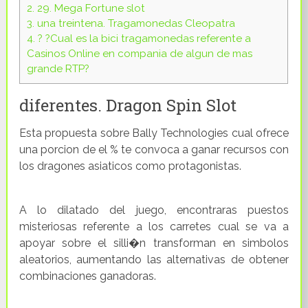
2.
29. Mega Fortune slot
3.
una treintena. Tragamonedas Cleopatra
4.
? ?Cual es la bici tragamonedas referente a
Casinos Online en compania de algun de mas
grande RTP?
diferentes. Dragon Spin Slot
Esta propuesta sobre Bally Technologies cual ofrece
una porcion de el % te convoca a ganar recursos con
los dragones asiaticos como protagonistas.
A lo dilatado del juego, encontraras puestos
misteriosas referente a los carretes cual se va a
apoyar sobre el silli�n transforman en simbolos
aleatorios, aumentando las alternativas de obtener
combinaciones ganadoras.