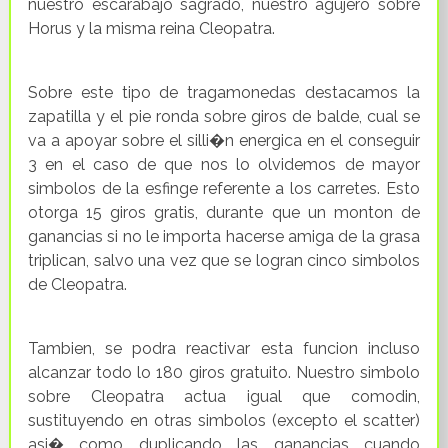
nuestro escarabajo sagrado, nuestro agujero sobre
Horus y la misma reina Cleopatra.
Sobre este tipo de tragamonedas destacamos la
zapatilla y el pie ronda sobre giros de balde, cual se
va a apoyar sobre el silli�n energica en el conseguir
3 en el caso de que nos lo olvidemos de mayor
simbolos de la esfinge referente a los carretes. Esto
otorga 15 giros gratis, durante que un monton de
ganancias si no le importa hacerse amiga de la grasa
triplican, salvo una vez que se logran cinco simbolos
de Cleopatra.
Tambien, se podra reactivar esta funcion incluso
alcanzar todo lo 180 giros gratuito. Nuestro simbolo
sobre Cleopatra actua igual que comodin,
sustituyendo en otras simbolos (excepto el scatter)
asi� como duplicando las ganancias cuando