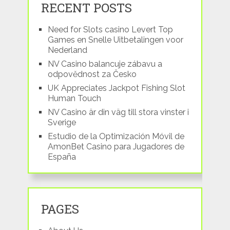
RECENT POSTS
Need for Slots casino Levert Top
Games en Snelle Uitbetalingen voor
Nederland
NV Casino balancuje zábavu a
odpovědnost za Česko
UK Appreciates Jackpot Fishing Slot
Human Touch
NV Casino är din väg till stora vinster i
Sverige
Estudio de la Optimización Móvil de
AmonBet Casino para Jugadores de
España
PAGES