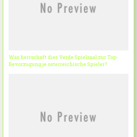
Was herrschaft dies Verde Spielsaal zur Top-
Bevorzugung je osterreichische Spieler?