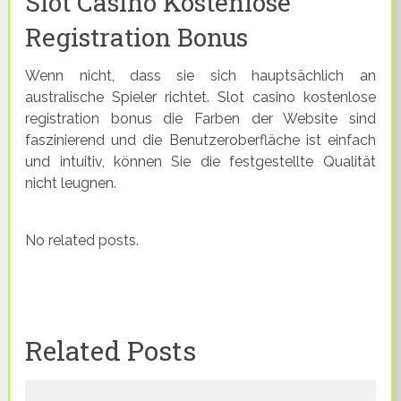
Slot Casino Kostenlose
Registration Bonus
Wenn nicht, dass sie sich hauptsächlich an
australische Spieler richtet. Slot casino kostenlose
registration bonus die Farben der Website sind
faszinierend und die Benutzeroberfläche ist einfach
und intuitiv, können Sie die festgestellte Qualität
nicht leugnen.
No related posts.
Related Posts