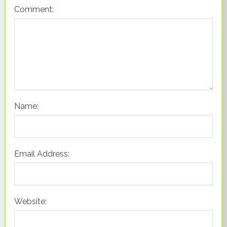
Comment:
Name:
Email Address:
Website: