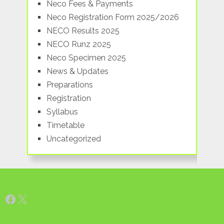
Neco Fees & Payments
Neco Registration Form 2025/2026
NECO Results 2025
NECO Runz 2025
Neco Specimen 2025
News & Updates
Preparations
Registration
Syllabus
Timetable
Uncategorized
Facebook
X