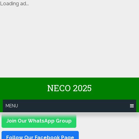
Loading ad...
Skip
NECO 2025
to
content
MENU
Join Our WhatsApp Group
Follow Our Facebook Page