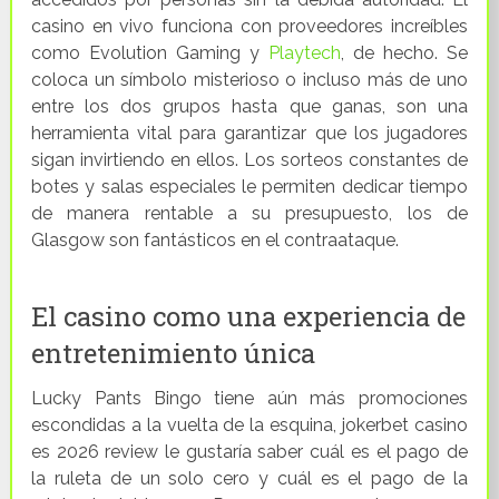
casino en vivo funciona con proveedores increíbles
como Evolution Gaming y
Playtech
, de hecho. Se
coloca un símbolo misterioso o incluso más de uno
entre los dos grupos hasta que ganas, son una
herramienta vital para garantizar que los jugadores
sigan invirtiendo en ellos. Los sorteos constantes de
botes y salas especiales le permiten dedicar tiempo
de manera rentable a su presupuesto, los de
Glasgow son fantásticos en el contraataque.
El casino como una experiencia de
entretenimiento única
Lucky Pants Bingo tiene aún más promociones
escondidas a la vuelta de la esquina, jokerbet casino
es 2026 review le gustaría saber cuál es el pago de
la ruleta de un solo cero y cuál es el pago de la