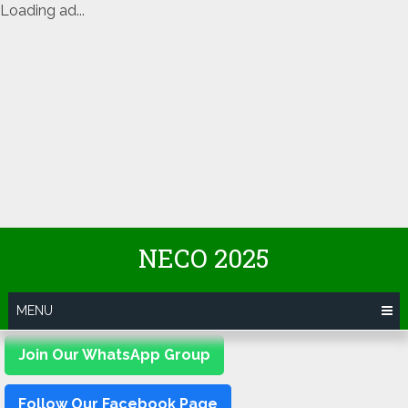
Loading ad...
Skip
NECO 2025
to
content
MENU
Join Our WhatsApp Group
Follow Our Facebook Page