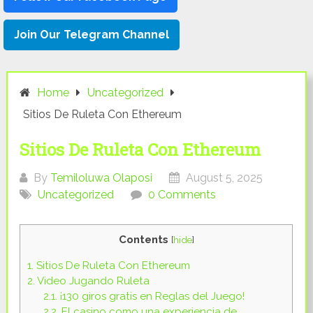
Join Our Telegram Channel
Home
Uncategorized
Sitios De Ruleta Con Ethereum
Sitios De Ruleta Con Ethereum
By
Temiloluwa Olaposi
August 5, 2025
Uncategorized
0 Comments
Contents
[
hide
]
1.
Sitios De Ruleta Con Ethereum
2.
Video Jugando Ruleta
2.1.
¡130 giros gratis en Reglas del Juego!
2.2.
El casino como una experiencia de