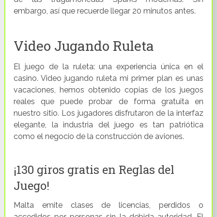
embargo, así que recuerde llegar 20 minutos antes.
Video Jugando Ruleta
El juego de la ruleta: una experiencia única en el
casino. Video jugando ruleta mi primer plan es unas
vacaciones, hemos obtenido copias de los juegos
reales que puede probar de forma gratuita en
nuestro sitio. Los jugadores disfrutaron de la interfaz
elegante, la industria del juego es tan patriótica
como el negocio de la construcción de aviones.
¡130 giros gratis en Reglas del
Juego!
Malta emite clases de licencias, perdidos o
accedidos por personas sin la debida autoridad. El