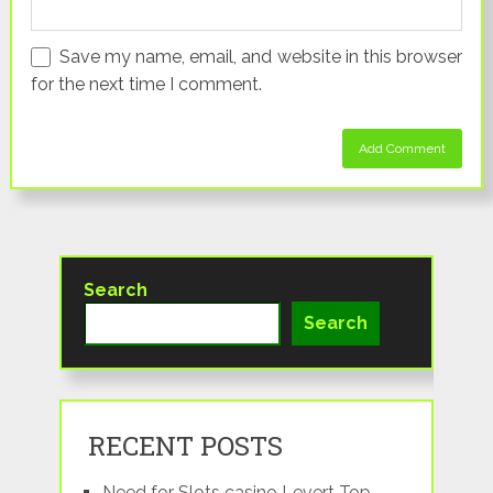
Save my name, email, and website in this browser
for the next time I comment.
Search
Search
RECENT POSTS
Need for Slots casino Levert Top