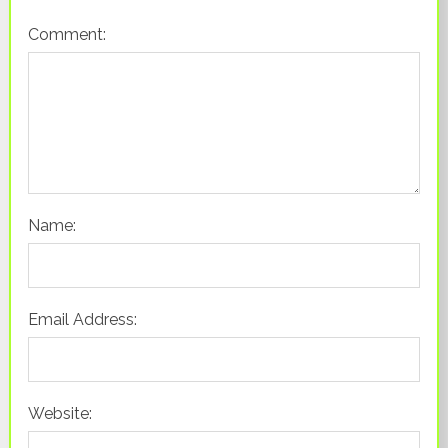
Comment:
Name:
Email Address:
Website: