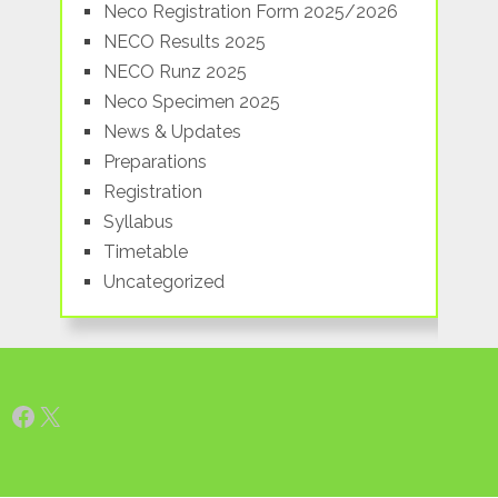
Neco Registration Form 2025/2026
NECO Results 2025
NECO Runz 2025
Neco Specimen 2025
News & Updates
Preparations
Registration
Syllabus
Timetable
Uncategorized
Facebook
X