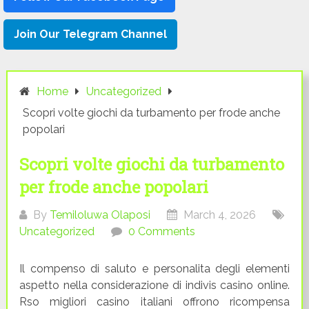
Join Our Telegram Channel
Home
Uncategorized
Scopri volte giochi da turbamento per frode anche
popolari
Scopri volte giochi da turbamento
per frode anche popolari
By
Temiloluwa Olaposi
March 4, 2026
Uncategorized
0 Comments
Il compenso di saluto e personalita degli elementi
aspetto nella considerazione di indivis casino online.
Rso migliori casino italiani offrono ricompensa