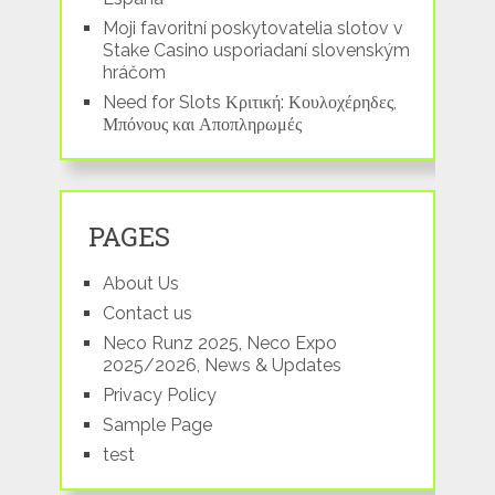
Moji favoritní poskytovatelia slotov v
Stake Casino usporiadaní slovenským
hráčom
Need for Slots Κριτική: Κουλοχέρηδες,
Μπόνους και Αποπληρωμές
PAGES
About Us
Contact us
Neco Runz 2025, Neco Expo
2025/2026, News & Updates
Privacy Policy
Sample Page
test