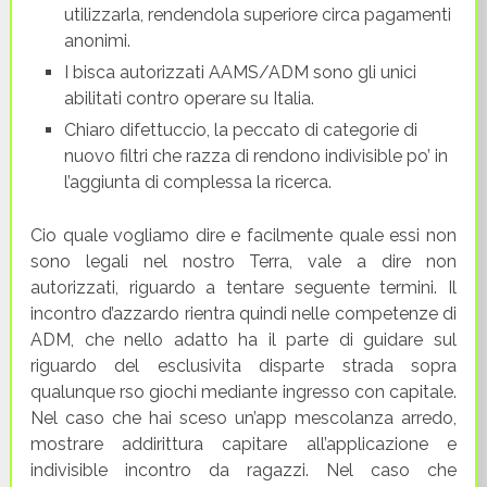
utilizzarla, rendendola superiore circa pagamenti
anonimi.
I bisca autorizzati AAMS/ADM sono gli unici
abilitati contro operare su Italia.
Chiaro difettuccio, la peccato di categorie di
nuovo filtri che razza di rendono indivisible po’ in
l’aggiunta di complessa la ricerca.
Cio quale vogliamo dire e facilmente quale essi non
sono legali nel nostro Terra, vale a dire non
autorizzati, riguardo a tentare seguente termini. Il
incontro d’azzardo rientra quindi nelle competenze di
ADM, che nello adatto ha il parte di guidare sul
riguardo del esclusivita disparte strada sopra
qualunque rso giochi mediante ingresso con capitale.
Nel caso che hai sceso un’app mescolanza arredo,
mostrare addirittura capitare all’applicazione e
indivisible incontro da ragazzi. Nel caso che