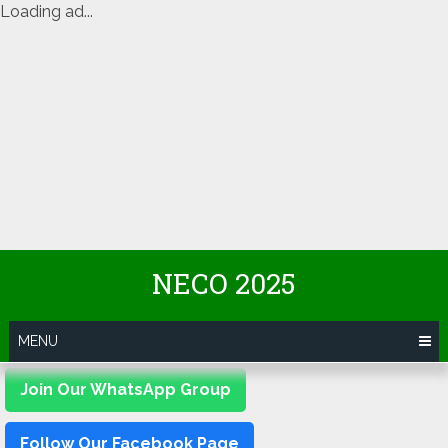
Loading ad...
Skip
NECO 2025
to
content
MENU
Join Our WhatsApp Group
Follow Our Facebook Page