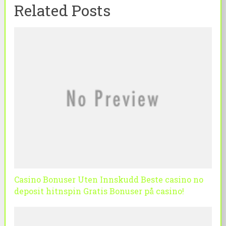
Related Posts
Casino Bonuser Uten Innskudd Beste casino no
deposit hitnspin Gratis Bonuser på casino!