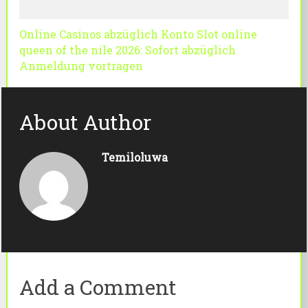
Online Casinos abzüglich Konto Slot online
queen of the nile 2026: Sofort abzüglich
Anmeldung vortragen
About Author
Temiloluwa
Add a Comment