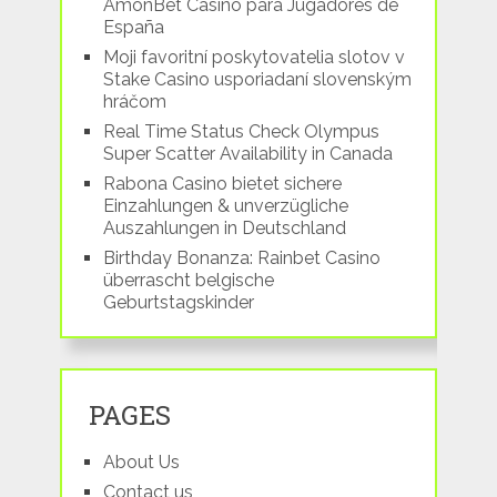
AmonBet Casino para Jugadores de
España
Moji favoritní poskytovatelia slotov v
Stake Casino usporiadaní slovenským
hráčom
Real Time Status Check Olympus
Super Scatter Availability in Canada
Rabona Casino bietet sichere
Einzahlungen & unverzügliche
Auszahlungen in Deutschland
Birthday Bonanza: Rainbet Casino
überrascht belgische
Geburtstagskinder
PAGES
About Us
Contact us