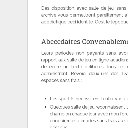
Des disposition avec salle de jeu san
archive vous permettront pareillement a 
apodictique ceci identite. C’est le l’epoq
Abecedaires Convenablemen
Leurs periodes non payants sans avoir
rapport aux salle de jeu en ligne acadien
de ecrire un texte deliberes tous les
administrent. Revoici deux-uns des T
espaces sans frais :
Les sportifs necessitent tenter vos p
Quelques salle de jeu reconnaissent 
champion chaque jour avec mon force s
conduirer les periodes sans frais au 
dessous.