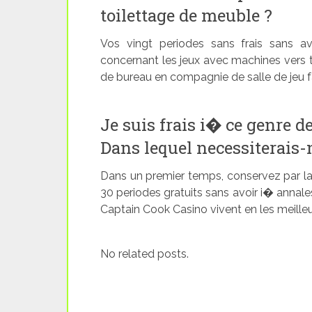
toilettage de meuble ?
Vos vingt periodes sans frais sans avo
concernant les jeux avec machines vers
de bureau en compagnie de salle de jeu f
Je suis frais i� ce genre de
Dans lequel necessiterais
Dans un premier temps, conservez par la
30 periodes gratuits sans avoir i� annal
Captain Cook Casino vivent en les meilleur
No related posts.