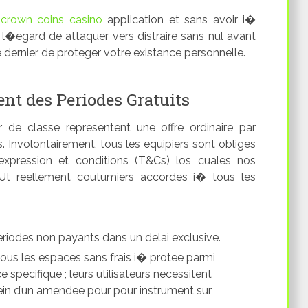
s
crown coins casino
application et sans avoir i�
l�egard de attaquer vers distraire sans nul avant
ue dernier de proteger votre existance personnelle.
t des Periodes Gratuits
 de classe representent une offre ordinaire par
s. Involontairement, tous les equipiers sont obliges
 expression et conditions (T&Cs) los cuales nos
&Ut reellement coutumiers accordes i� tous les
eriodes non payants dans un delai exclusive.
tous les espaces sans frais i� protee parmi
pecifique ; leurs utilisateurs necessitent
sein d’un amendee pour pour instrument sur