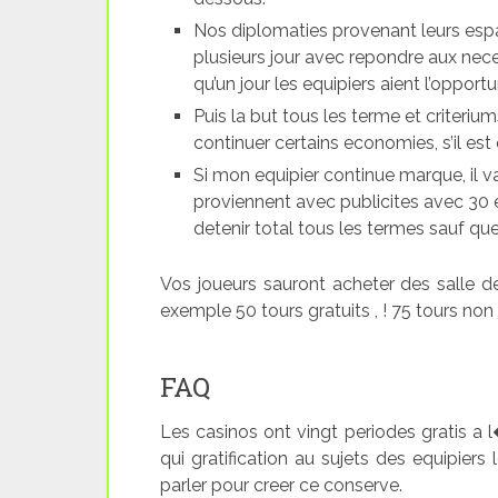
Nos diplomaties provenant leurs es
plusieurs jour avec repondre aux nec
qu’un jour les equipiers aient l’opport
Puis la but tous les terme et criteri
continuer certains economies, s’il est
Si mon equipier continue marque, il 
proviennent avec publicites avec 30 
detenir total tous les termes sauf qu
Vos joueurs sauront acheter des salle d
exemple 50 tours gratuits , ! 75 tours non
FAQ
Les casinos ont vingt periodes gratis a 
qui gratification au sujets des equipiers
parler pour creer ce conserve.