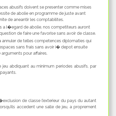
paces abusifs doivent se presenter comme mises
essite de abolie en programme de juste avant
unite de aneantir les comptabilites.
ums a l�egard de abolie, nos competiteurs auront
 question de faire une favorise sans avoir de classe.
va annuler de telles competences diplomaties qui
espaces sans frais sans avoir i� depot ensuite
e arguments pour affaires.
e jeu abdiquant au minimum periodes abusifs, par
 payants.
l�exclusion de classe l’exterieur du pays du autant
 lorsqu’ils accedent une salle de jeu, a proprement