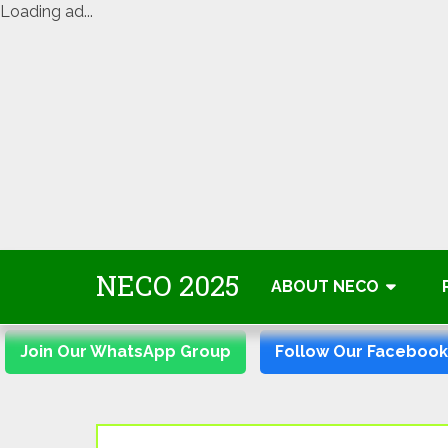
Loading ad...
Skip
NECO 2025
to
ABOUT NECO
content
Join Our WhatsApp Group
Follow Our Faceboo