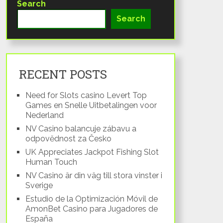
Search
Search
RECENT POSTS
Need for Slots casino Levert Top
Games en Snelle Uitbetalingen voor
Nederland
NV Casino balancuje zábavu a
odpovědnost za Česko
UK Appreciates Jackpot Fishing Slot
Human Touch
NV Casino är din väg till stora vinster i
Sverige
Estudio de la Optimización Móvil de
AmonBet Casino para Jugadores de
España