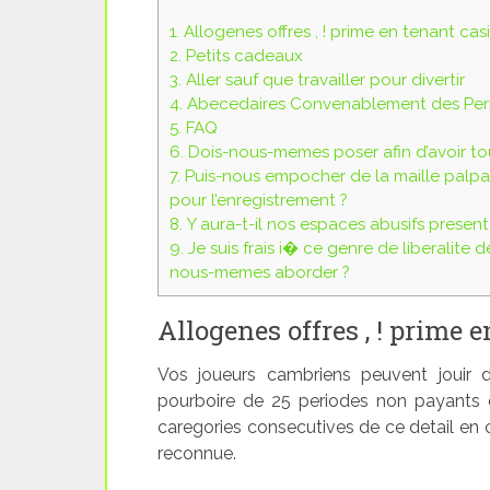
1.
Allogenes offres , ! prime en tenant cas
2.
Petits cadeaux
3.
Aller sauf que travailler pour divertir
4.
Abecedaires Convenablement des Peri
5.
FAQ
6.
Dois-nous-memes poser afin d’avoir tou
7.
Puis-nous empocher de la maille palp
pour l’enregistrement ?
8.
Y aura-t-il nos espaces abusifs presen
9.
Je suis frais i� ce genre de liberalite 
nous-memes aborder ?
Allogenes offres , ! prime 
Vos joueurs cambriens peuvent jouir d
pourboire de 25 periodes non payants o
caregories consecutives de ce detail en 
reconnue.