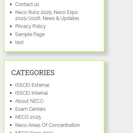
Contact us
Neco Runz 2025, Neco Expo
2025/2026, News & Updates
Privacy Policy
Sample Page
test
CATEGORIES
(SSCE) External
(SSCE) Internal
About NECO
Exam Centers
NECO 2025
Neco Areas Of Concentration