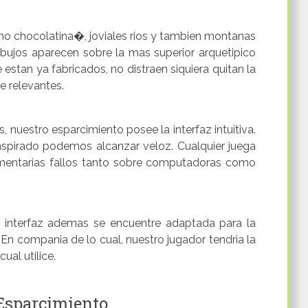
eino chocolatina�, joviales rios y tambien montanas
bujos aparecen sobre la mas superior arquetipico
estan ya fabricados, no distraen siquiera quitan la
e relevantes.
nuestro esparcimiento posee la interfaz intuitiva.
nspirado podemos alcanzar veloz. Cualquier juega
umentarias fallos tanto sobre computadoras como
a interfaz ademas se encuentre adaptada para la
 En compania de lo cual, nuestro jugador tendria la
ual utilice.
Esparcimiento