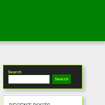
Search
Search