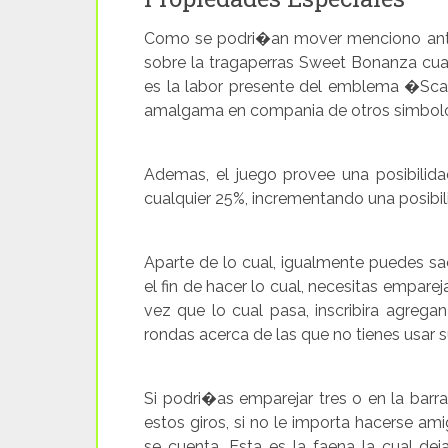
Como se podri�an mover menciono anteri
sobre la tragaperras Sweet Bonanza cua
es la labor presente del emblema �Scat
amalgama en compania de otros simbol
Ademas, el juego provee una posibilid
cualquier 25%, incrementando una posibil
Aparte de lo cual, igualmente puedes sac
el fin de hacer lo cual, necesitas empar
vez que lo cual pasa, inscribira agregan
rondas acerca de las que no tienes usar s
Si podri�as emparejar tres o en la barr
estos giros, si no le importa hacerse am
se cuenta. Esta es la faena la cual dej