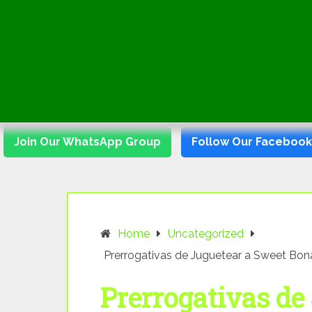
Join Our WhatsApp Group
Follow Our Faceboo
Home
Uncategorized
Prerrogativas de Juguetear a Sweet Bon
Prerrogativas de