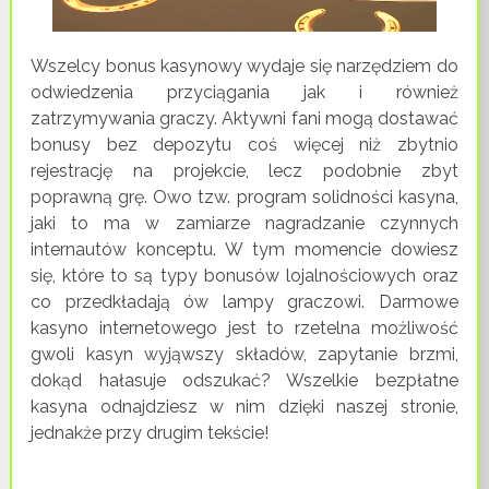
Wszelcy bonus kasynowy wydaje się narzędziem do
odwiedzenia przyciągania jak i również
zatrzymywania graczy. Aktywni fani mogą dostawać
bonusy bez depozytu coś więcej niż zbytnio
rejestrację na projekcie, lecz podobnie zbyt
poprawną grę. Owo tzw. program solidności kasyna,
jaki to ma w zamiarze nagradzanie czynnych
internautów konceptu. W tym momencie dowiesz
się, które to są typy bonusów lojalnościowych oraz
co przedkładają ów lampy graczowi. Darmowe
kasyno internetowego jest to rzetelna możliwość
gwoli kasyn wyjąwszy składów, zapytanie brzmi,
dokąd hałasuje odszukać? Wszelkie bezpłatne
kasyna odnajdziesz w nim dzięki naszej stronie,
jednakże przy drugim tekście!