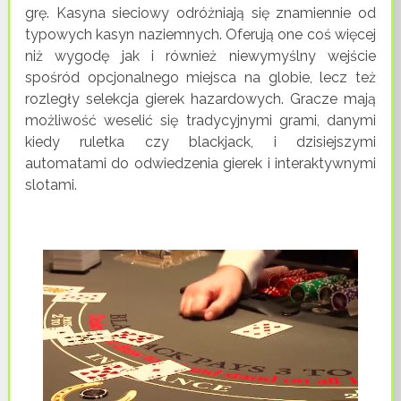
grę. Kasyna sieciowy odróżniają się znamiennie od
typowych kasyn naziemnych. Oferują one coś więcej
niż wygodę jak i również niewymyślny wejście
spośród opcjonalnego miejsca na globie, lecz też
rozległy selekcja gierek hazardowych. Gracze mają
możliwość weselić się tradycyjnymi grami, danymi
kiedy ruletka czy blackjack, i dzisiejszymi
automatami do odwiedzenia gierek i interaktywnymi
slotami.