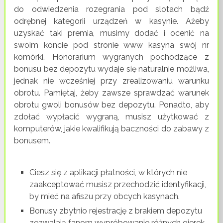
do odwiedzenia rozegrania pod slotach bądź
odrębnej kategorii urządzeń w kasynie. Ażeby
uzyskać taki premia, musimy dodać i ocenić na
swoim koncie pod stronie www kasyna swój nr
komórki. Honorarium wygranych pochodzące z
bonusu bez depozytu wydaje się naturalnie możliwa,
jednak nie wcześniej przy zrealizowaniu warunku
obrotu. Pamiętaj, żeby zawsze sprawdzać warunek
obrotu gwoli bonusów bez depozytu. Ponadto, aby
zdołać wypłacić wygraną, musisz użytkować z
komputerów, jakie kwalifikują baczności do zabawy z
bonusem.
Ciesz się z aplikacji płatności, w których nie
zaakceptować musisz przechodzić identyfikacji,
by mieć na afiszu przy obcych kasynach.
Bonusy zbytnio rejestrację z brakiem depozytu
zezwalają fanom wypróbowanie różnych gierek