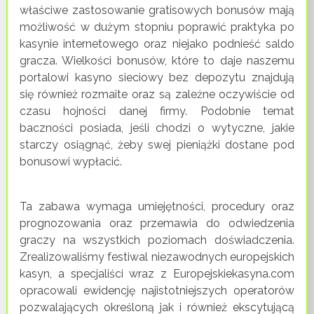
właściwe zastosowanie gratisowych bonusów mają
możliwość w dużym stopniu poprawić praktyka po
kasynie internetowego oraz niejako podnieść saldo
gracza. Wielkości bonusów, które to daje naszemu
portalowi kasyno sieciowy bez depozytu znajdują
się również rozmaite oraz są zależne oczywiście od
czasu hojności danej firmy. Podobnie temat
baczności posiada, jeśli chodzi o wytyczne, jakie
starczy osiągnąć, żeby swej pieniążki dostane pod
bonusowi wypłacić.
Ta zabawa wymaga umiejętności, procedury oraz
prognozowania oraz przemawia do odwiedzenia
graczy na wszystkich poziomach doświadczenia.
Zrealizowaliśmy festiwal niezawodnych europejskich
kasyn, a specjaliści wraz z Europejskiekasyna.com
opracowali ewidencję najistotniejszych operatorów
pozwalających określoną jak i również ekscytującą