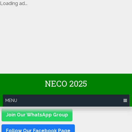
Loading ad...
Skip
NECO 2025
to
content
MENU
Join Our WhatsApp Group
Follow Our Facebook Page