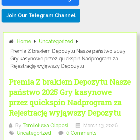
Join Our Telegram Channel
Home
Uncategorized
Premia Z brakiem Depozytu Nasze państwo 2025
Gry kasynowe przez quickspin Nadprogram za
Rejestrację wyjąwszy Depozytu
Premia Z brakiem Depozytu Nasze
państwo 2025 Gry kasynowe
przez quickspin Nadprogram za
Rejestrację wyjąwszy Depozytu
By
Temiloluwa Olaposi
March 13, 2026
Uncategorized
0 Comments