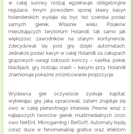
w całej surowy rodzaj egzekwuje obligatoryjne
regulace. Innym powodem sporej sławy kasyn
holenderskich wydaje się być też szeroka podaż
samych gierek. Właśnie wielu Polaków
mieszkających terytorium Holandii, tak samo jak
większość zawodników na starym kontynencie,
zdecydował się pod grę dzięki automatach.
Jednakże podaż kasyn w całej Holandii za zakupach
grupowych uwagi odrzucić kończy – ruletka, poker,
blackjack, gry rodzaju crash – kasyno przy Holandii
znamionuje pokaźne zróżnicowanie propozycje.
Wydawca gier oczywiście zyskuje kapitał,
wybierając grę, jaką opracowali, zatem znajduje się
owo w całej pierwotnego interesie. Pewne wraz z
najlepszych twórców gierek multimedialnych 2020
owo NetEnt, Microgaming i BetSoft. Automaty będą
coraz duże w fenomenalnej grafice oraz efektom