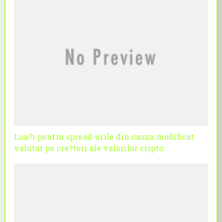
Lua?i pentru spread-urile din cauza modificat
valutar pe cre?teri ale valorilor cripto