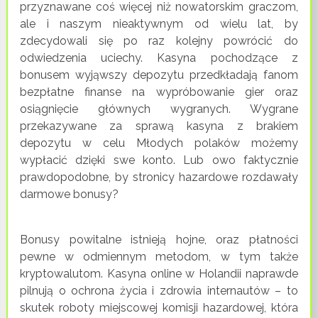
przyznawane coś więcej niż nowatorskim graczom,
ale i naszym nieaktywnym od wielu lat, by
zdecydowali się po raz kolejny powrócić do
odwiedzenia uciechy. Kasyna pochodzące z
bonusem wyjąwszy depozytu przedkładają fanom
bezpłatne finanse na wypróbowanie gier oraz
osiągnięcie głównych wygranych. Wygrane
przekazywane za sprawą kasyna z brakiem
depozytu w celu Młodych polaków możemy
wypłacić dzięki swe konto. Lub owo faktycznie
prawdopodobne, by stronicy hazardowe rozdawały
darmowe bonusy?
Bonusy powitalne istnieją hojne, oraz płatności
pewne w odmiennym metodom, w tym także
kryptowalutom. Kasyna online w Holandii naprawde
pilnują o ochrona życia i zdrowia internautów – to
skutek roboty miejscowej komisji hazardowej, która