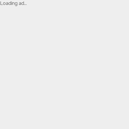
Loading ad...
Skip
to
content