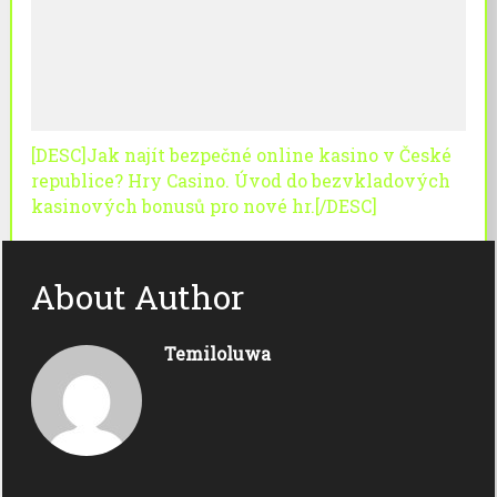
[DESC]Jak najít bezpečné online kasino v České
republice? Hry Casino. Úvod do bezvkladových
kasinových bonusů pro nové hr.[/DESC]
About Author
Temiloluwa