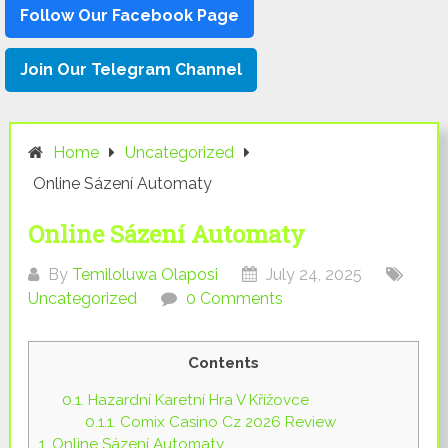
Follow Our Facebook Page
Join Our Telegram Channel
Home
Uncategorized
Online Sázení Automaty
Online Sázení Automaty
By
Temiloluwa Olaposi
July 24, 2025
Uncategorized
0 Comments
Contents
0.1.
Hazardní Karetní Hra V Křížovce
0.1.1.
Comix Casino Cz 2026 Review
1.
Online Sázení Automaty