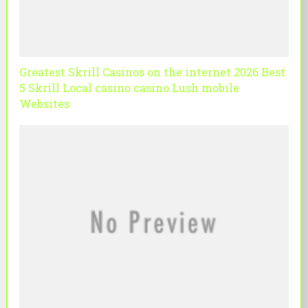
Greatest Skrill Casinos on the internet 2026 Best
5 Skrill Local casino casino Lush mobile
Websites