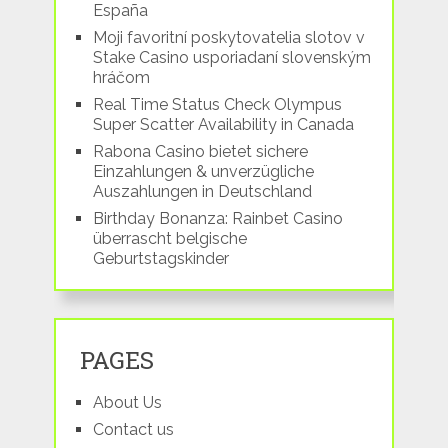
España
Moji favoritní poskytovatelia slotov v
Stake Casino usporiadaní slovenským
hráčom
Real Time Status Check Olympus
Super Scatter Availability in Canada
Rabona Casino bietet sichere
Einzahlungen & unverzügliche
Auszahlungen in Deutschland
Birthday Bonanza: Rainbet Casino
überrascht belgische
Geburtstagskinder
PAGES
About Us
Contact us