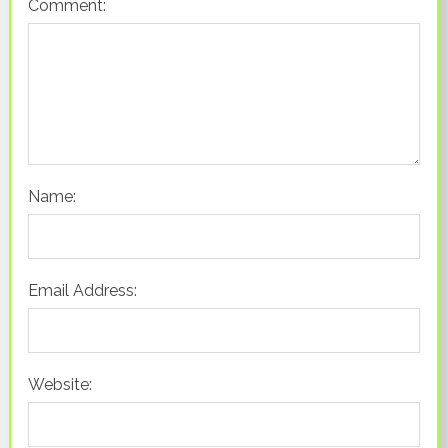
Comment:
Name:
Email Address:
Website: