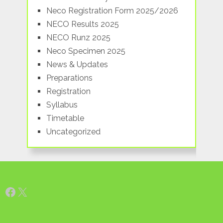
Neco Registration Form 2025/2026
NECO Results 2025
NECO Runz 2025
Neco Specimen 2025
News & Updates
Preparations
Registration
Syllabus
Timetable
Uncategorized
Facebook
X