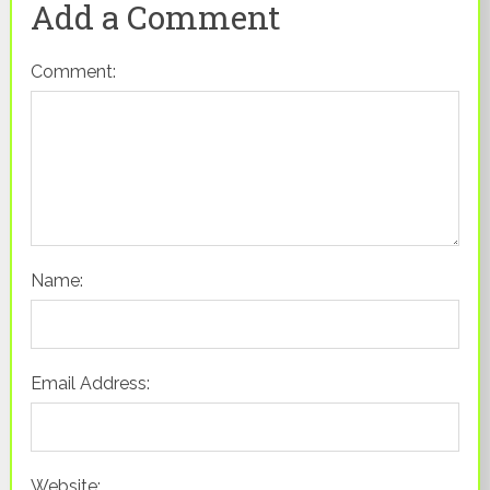
Add a Comment
Comment:
Name:
Email Address:
Website: