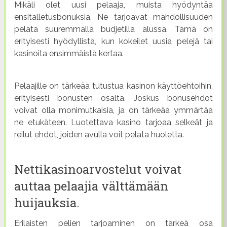
Mikäli olet uusi pelaaja, muista hyödyntää
ensitalletusbonuksia. Ne tarjoavat mahdollisuuden
pelata suuremmalla budjetilla alussa. Tämä on
erityisesti hyödyllistä, kun kokeilet uusia pelejä tai
kasinoita ensimmäistä kertaa.
Pelaajille on tärkeää tutustua kasinon käyttöehtoihin,
erityisesti bonusten osalta. Joskus bonusehdot
voivat olla monimutkaisia, ja on tärkeää ymmärtää
ne etukäteen. Luotettava kasino tarjoaa selkeät ja
reilut ehdot, joiden avulla voit pelata huoletta.
Nettikasinoarvostelut voivat
auttaa pelaajia välttämään
huijauksia.
Erilaisten pelien tarjoaminen on tärkeä osa