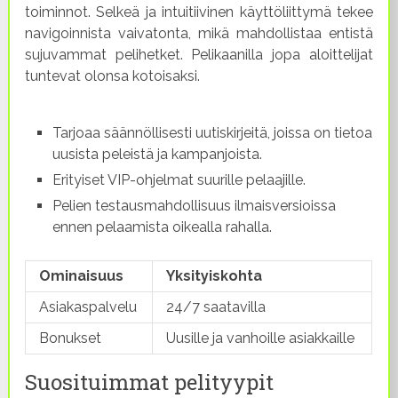
toiminnot. Selkeä ja intuitiivinen käyttöliittymä tekee
navigoinnista vaivatonta, mikä mahdollistaa entistä
sujuvammat pelihetket. Pelikaanilla jopa aloittelijat
tuntevat olonsa kotoisaksi.
Tarjoaa säännöllisesti uutiskirjeitä, joissa on tietoa
uusista peleistä ja kampanjoista.
Erityiset VIP-ohjelmat suurille pelaajille.
Pelien testausmahdollisuus ilmaisversioissa
ennen pelaamista oikealla rahalla.
Ominaisuus
Yksityiskohta
Asiakaspalvelu
24/7 saatavilla
Bonukset
Uusille ja vanhoille asiakkaille
Suosituimmat pelityypit