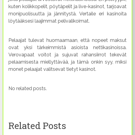
kuten kolikkopelit, pöytäpelit ja live-kasinot, tarjoavat
monipuolisuutta ja jännitystä. Vertaile eri kasinoita
löytääksesi laajimmat pelivalikoimat.
Pelaajat tulevat huomaamaan, että nopeet maksut
ovat yksi tärkeimmistä asioista nettikasinoissa.
Verovapaat voitot ja sujuvat rahansiirrot tekevät
pelaamisesta miellyttävää, ja tämä onkin syy, miksi
monet pelaajat valitsevat tietyt kasinot.
No related posts.
Related Posts