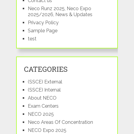
Contact us
Neco Runz 2025, Neco Expo
2025/2026, News & Updates
Privacy Policy
Sample Page
test
CATEGORIES
(SSCE) External
(SSCE) Internal
About NECO
Exam Centers
NECO 2025
Neco Areas Of Concentration
NECO Expo 2025