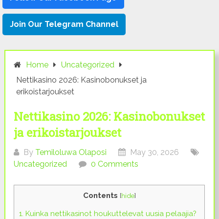
Join Our Telegram Channel
Home
Uncategorized
Nettikasino 2026: Kasinobonukset ja
erikoistarjoukset
Nettikasino 2026: Kasinobonukset
ja erikoistarjoukset
By
Temiloluwa Olaposi
May 30, 2026
Uncategorized
0 Comments
Contents
[
hide
]
1.
Kuinka nettikasinot houkuttelevat uusia pelaajia?