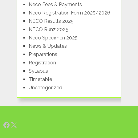
Neco Fees & Payments
Neco Registration Form 2025/2026
NECO Results 2025
NECO Runz 2025
Neco Specimen 2025
News & Updates
Preparations
Registration
Syllabus
Timetable
Uncategorized
Facebook
X