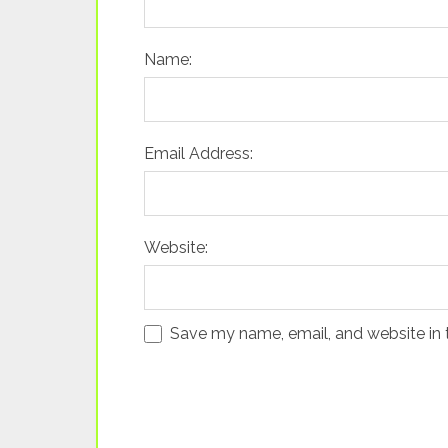
Name:
Email Address:
Website:
Save my name, email, and website in 