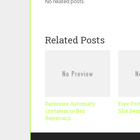
No related posts.
Related Posts
Darmowe Automaty
Free Por
czytałem to Bez
Slot Dem
Rejestracji