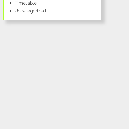
Timetable
Uncategorized