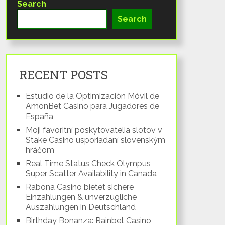
Search
Search
RECENT POSTS
Estudio de la Optimización Móvil de
AmonBet Casino para Jugadores de
España
Moji favoritní poskytovatelia slotov v
Stake Casino usporiadaní slovenským
hráčom
Real Time Status Check Olympus
Super Scatter Availability in Canada
Rabona Casino bietet sichere
Einzahlungen & unverzügliche
Auszahlungen in Deutschland
Birthday Bonanza: Rainbet Casino