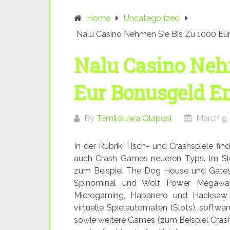
Home
Uncategorized
Nalu Casino Nehmen Sie Bis Zu 1000 Eu
Nalu Casino Neh
Eur Bonusgeld E
By
Temiloluwa Olaposi
March 9,
In der Rubrik Tisch- und Crashspiele fin
auch Crash Games neueren Typs. Im Slo
zum Beispiel The Dog House und Gates
Spinominal und Wolf Power Megaway
Microgaming, Habanero und Hacksaw G
virtuelle Spielautomaten (Slots), softwar
sowie weitere Games (zum Beispiel Crash 