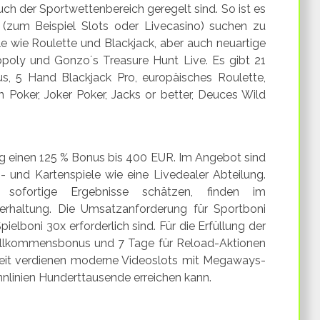
h der Sportwettenbereich geregelt sind. So ist es
 (zum Beispiel Slots oder Livecasino) suchen zu
ele wie Roulette und Blackjack, aber auch neuartige
poly und Gonzo´s Treasure Hunt Live. Es gibt 21
s, 5 Hand Blackjack Pro, europäisches Roulette,
 Poker, Joker Poker, Jacks or better, Deuces Wild
ng einen 125 % Bonus bis 400 EUR. Im Angebot sind
h- und Kartenspiele wie eine Livedealer Abteilung.
d sofortige Ergebnisse schätzen, finden im
erhaltung. Die Umsatzanforderung für Sportboni
ielboni 30x erforderlich sind. Für die Erfüllung der
illkommensbonus und 7 Tage für Reload-Aktionen
eit verdienen moderne Videoslots mit Megaways-
nlinien Hunderttausende erreichen kann.