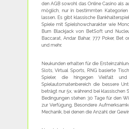
den AGB sowohl das Online Casino als auc
möglich, nur in bestimmten Kategorien
lassen. Es gibt klassische Bankhalterspi
Spiele mit Spielshowcharakter wie Mono
Burn Blackjack von BetSoft und Nucleu
Baccarat, Andar Bahar, 777 Poker, Bet on
und mehr.
Neukunden erhalten für die Ersteinzahlu
Slots, Virtual Sports, RNG basierte Tisc
Spieler, die hingegen Vielfalt un
Spielautomatenbereich die bessere Unt
beträgt nur 5x, während bei klassischen Sp
Bedingungen stehen 30 Tage für den W
zur Verfügung. Besondere Aufmerksamk
Mechanik, bei denen die Anzahl der Gewin