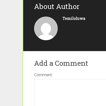
About Author
Temiloluwa
Add a Comment
Comment: