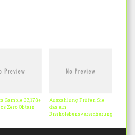
ts Gamble 32,178+
Auszahlung Prüfen Sie
os Zero Obtain
das ein
Risikolebensversicherung