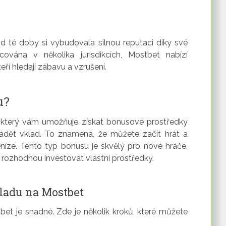
 té doby si vybudovala silnou reputaci díky své
ncována v několika jurisdikcích, Mostbet nabízí
ří hledají zábavu a vzrušení.
u?
, který vám umožňuje získat bonusové prostředky
ádět vklad. To znamená, že můžete začít hrát a
peníze. Tento typ bonusu je skvělý pro nové hráče,
se rozhodnou investovat vlastní prostředky.
ladu na Mostbet
et je snadné. Zde je několik kroků, které můžete