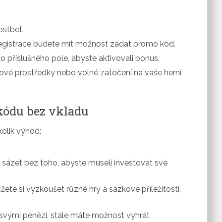
ostbet.
registrace budete mít možnost zadat promo kód.
 příslušného pole, abyste aktivovali bonus.
sové prostředky nebo volné zatočení na vaše herní
kódu bez vkladu
olik výhod:
 sázet bez toho, abyste museli investovat své
ete si vyzkoušet různé hry a sázkové příležitosti,
.
 svými penězi, stále máte možnost vyhrát