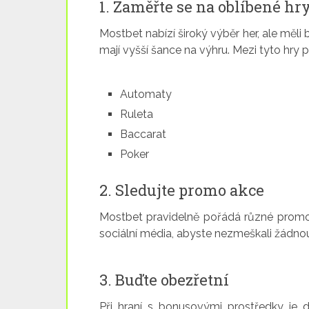
1. Zaměřte se na oblíbené hr
Mostbet nabízí široký výběr her, ale měli 
mají vyšší šance na výhru. Mezi tyto hry p
Automaty
Ruleta
Baccarat
Poker
2. Sledujte promo akce
Mostbet pravidelně pořádá různé promo 
sociální média, abyste nezmeškali žádnou 
3. Buďte obezřetní
Při hraní s bonusovými prostředky je 