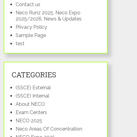
Contact us
Neco Runz 2025, Neco Expo
2025/2026, News & Updates
Privacy Policy
Sample Page
test
CATEGORIES
(SSCE) External
(SSCE) Internal
About NECO
Exam Centers
NECO 2025
Neco Areas Of Concentration