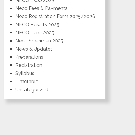
NECO Expo 2025
Neco Fees & Payments
Neco Registration Form 2025/2026
NECO Results 2025
NECO Runz 2025
Neco Specimen 2025
News & Updates
Preparations
Registration
Syllabus
Timetable
Uncategorized