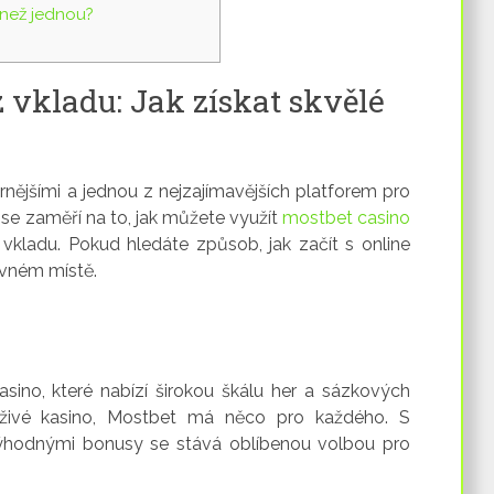
než jednou?
 vkladu: Jak získat skvělé
árnějšími a jednou z nejzajímavějších platforem pro
 se zaměří na to, jak můžete využít
mostbet casino
kladu. Pokud hledáte způsob, jak začít s online
ávném místě.
sino, které nabízí širokou škálu her a sázkových
o živé kasino, Mostbet má něco pro každého. S
výhodnými bonusy se stává oblíbenou volbou pro