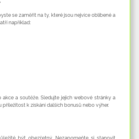
y
byste se zaměřit na ty, které jsou nejvíce oblíbené a
atří například:
akce a soutěže. Sledujte jejich webové stránky a
příležitost k získání dalších bonusů nebo výher.
důležité být obezřetný. Nezapomeňte si stanovit