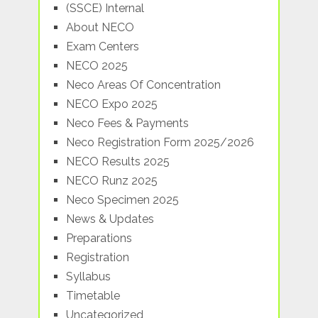
(SSCE) Internal
About NECO
Exam Centers
NECO 2025
Neco Areas Of Concentration
NECO Expo 2025
Neco Fees & Payments
Neco Registration Form 2025/2026
NECO Results 2025
NECO Runz 2025
Neco Specimen 2025
News & Updates
Preparations
Registration
Syllabus
Timetable
Uncategorized