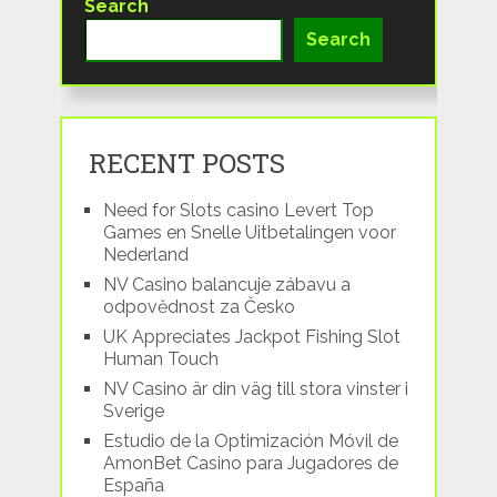
Search
Search
RECENT POSTS
Need for Slots casino Levert Top
Games en Snelle Uitbetalingen voor
Nederland
NV Casino balancuje zábavu a
odpovědnost za Česko
UK Appreciates Jackpot Fishing Slot
Human Touch
NV Casino är din väg till stora vinster i
Sverige
Estudio de la Optimización Móvil de
AmonBet Casino para Jugadores de
España