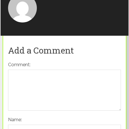
Add a Comment
Comment:
Name: