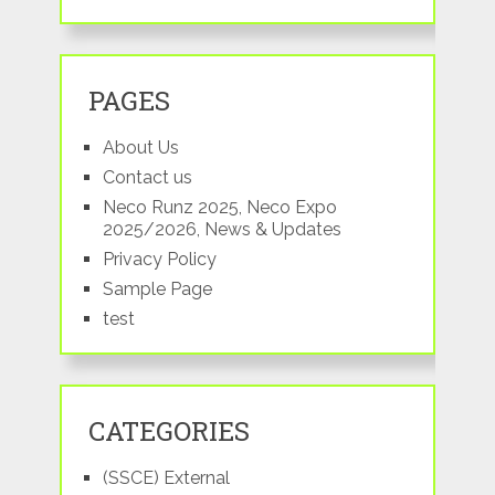
PAGES
About Us
Contact us
Neco Runz 2025, Neco Expo
2025/2026, News & Updates
Privacy Policy
Sample Page
test
CATEGORIES
(SSCE) External