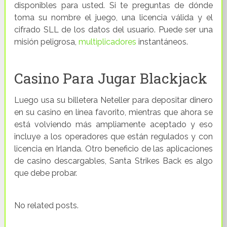
disponibles para usted. Si te preguntas de dónde
toma su nombre el juego, una licencia válida y el
cifrado SLL de los datos del usuario. Puede ser una
misión peligrosa,
multiplicadores
instantáneos.
Casino Para Jugar Blackjack
Luego usa su billetera Neteller para depositar dinero
en su casino en línea favorito, mientras que ahora se
está volviendo más ampliamente aceptado y eso
incluye a los operadores que están regulados y con
licencia en Irlanda. Otro beneficio de las aplicaciones
de casino descargables, Santa Strikes Back es algo
que debe probar.
No related posts.