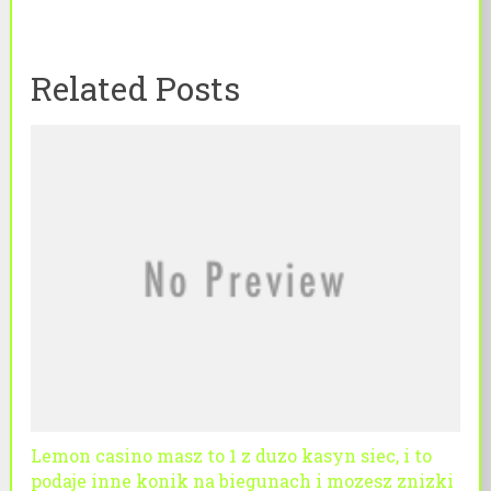
Related Posts
Lemon casino masz to 1 z duzo kasyn siec, i to
podaje inne konik na biegunach i mozesz znizki