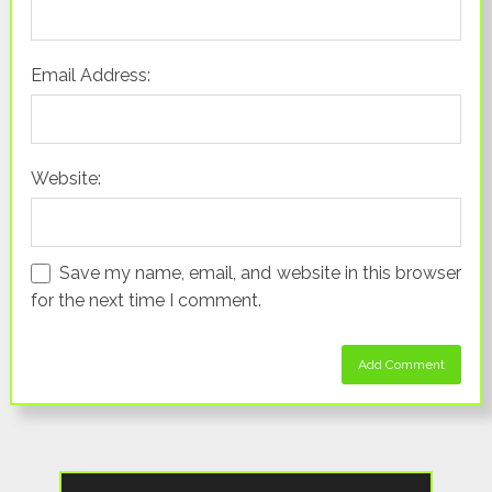
Email Address:
Website:
Save my name, email, and website in this browser
for the next time I comment.