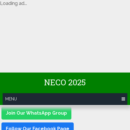
Loading ad...
Skip
NECO 2025
to
content
MENU
Join Our WhatsApp Group
Follow Our Facebook Page