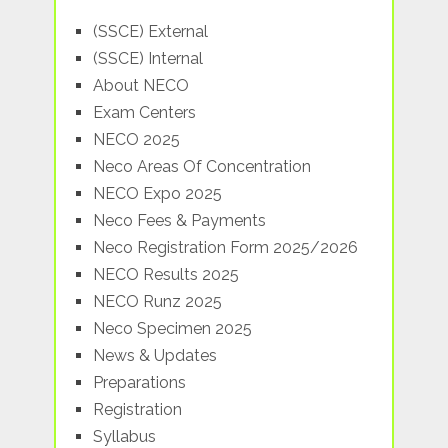
(SSCE) External
(SSCE) Internal
About NECO
Exam Centers
NECO 2025
Neco Areas Of Concentration
NECO Expo 2025
Neco Fees & Payments
Neco Registration Form 2025/2026
NECO Results 2025
NECO Runz 2025
Neco Specimen 2025
News & Updates
Preparations
Registration
Syllabus