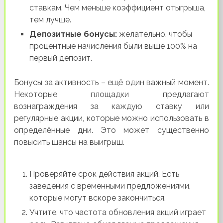
ставкам. Чем меньше коэффициент отыгрыша,
тем лучше.
Депозитные бонусы:
желательно, чтобы
процентные начисления были выше 100% на
первый депозит.
Бонусы за активность – ещё один важный момент.
Некоторые площадки предлагают
вознаграждения за каждую ставку или
регулярные акции, которые можно использовать в
определённые дни. Это может существенно
повысить шансы на выигрыш.
Проверяйте срок действия акций. Есть
заведения с временными предложениями,
которые могут вскоре закончиться.
Учтите, что частота обновления акций играет