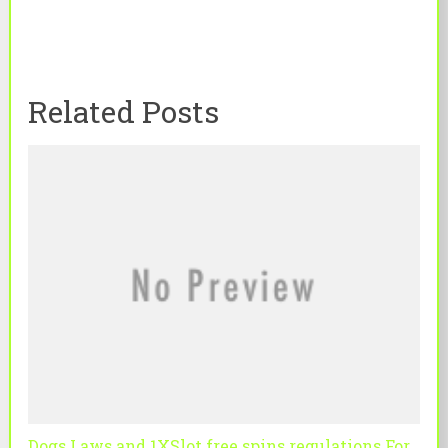
Related Posts
Dogs Laws and 1XSlot free spins regulations For