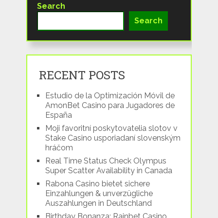
Search
Search
RECENT POSTS
Estudio de la Optimización Móvil de
AmonBet Casino para Jugadores de
España
Moji favoritní poskytovatelia slotov v
Stake Casino usporiadaní slovenským
hráčom
Real Time Status Check Olympus
Super Scatter Availability in Canada
Rabona Casino bietet sichere
Einzahlungen & unverzügliche
Auszahlungen in Deutschland
Birthday Bonanza: Rainbet Casino