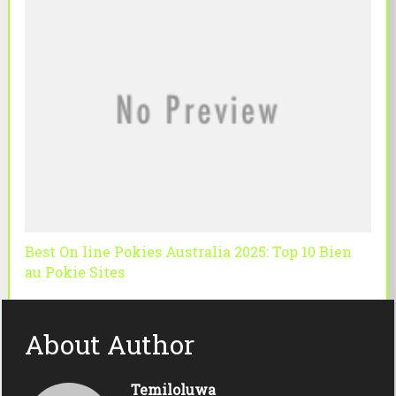
Best On line Pokies Australia 2025: Top 10 Bien
au Pokie Sites
About Author
Temiloluwa