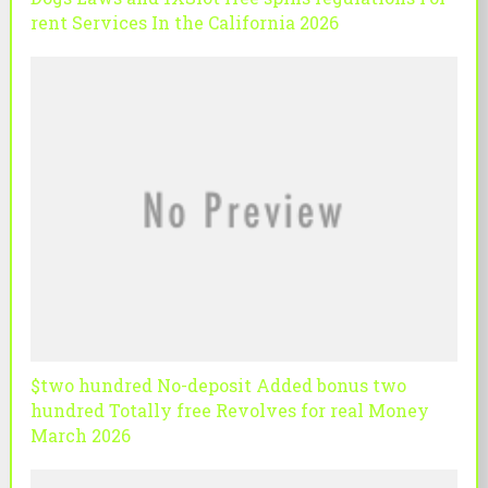
rent Services In the California 2026
$two hundred No-deposit Added bonus two
hundred Totally free Revolves for real Money
March 2026