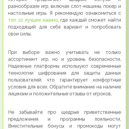
разнообразие игр, включая слот-машины, покер и
настольные игры. Я рекомендую ознакомиться с
топ 10 лучших казино
, где каждый сможет найти
подходящий для себя вариант и попробовать
свои силы.
При выборе важно учитывать не только
ассортимент игр, но и уровень безопасности.
Надежные платформы используют современные
технологии шифрования для защиты данных
пользователей, что гарантирует комфортные
условия для всех. Обратите внимание на наличие
лицензии и положительные отзывы от игроков.
Не забывайте про щедрые приветственные
предложения и программы лояльности.
Вместительные бонусы и промокоды могут