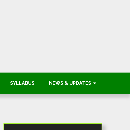
SYLLABUS
NEWS & UPDATES