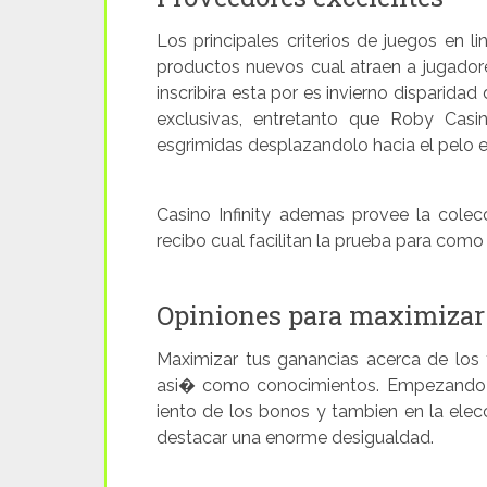
Los principales criterios de juegos en 
productos nuevos cual atraen a jugadore
inscribira esta por es invierno disparid
exclusivas, entretanto que Roby Casi
esgrimidas desplazandolo hacia el pelo es
Casino Infinity ademas provee la cole
recibo cual facilitan la prueba para com
Opiniones para maximizar
Maximizar tus ganancias acerca de los t
asi� como conocimientos. Empezando de
iento de los bonos y tambien en la ele
destacar una enorme desigualdad.