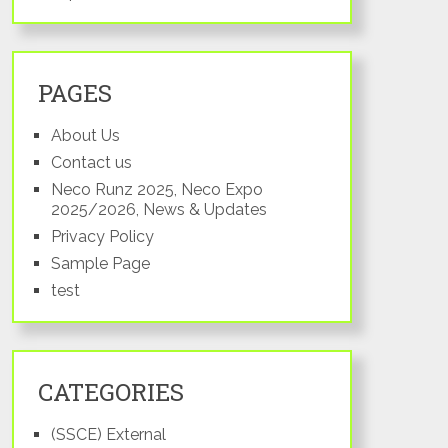
PAGES
About Us
Contact us
Neco Runz 2025, Neco Expo
2025/2026, News & Updates
Privacy Policy
Sample Page
test
CATEGORIES
(SSCE) External