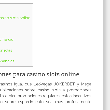
ino slots online
comercio
monedas
anancias
es para casino slots online
 casinos igual que LeoVegas, JOKERBET y Mega
ublicaciones sobre casino slots y promociones
nto o bien promociones regulares, estos incentivos
po sobre esparcimiento sea mas profusamente