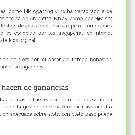
linea, como Microgaming y no ha transpirado a de
s acerca de Argentina. Ninlay, como podri�a ser,
ad de slots desplazandolo hacia el pelo promociones
no es conocido por las tragaperras en internet
teticos original.
ccion de slots con el pasar del tiempo bonos de
o novedad jugadores.
 hacen de ganancias
ragaperras online requiere la union de estrategia
sde la gestion de el bankroll inclusive nuestro
ccion adecuada sobre slots, completo paso puede