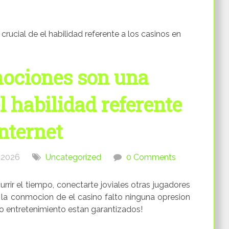
ucial de el habilidad referente a los casinos en
mociones son una
el habilidad referente
internet
 2026
Uncategorized
0 Comments
ir el tiempo, conectarte joviales otras jugadores
 la conmocion de el casino falto ninguna opresion
o entretenimiento estan garantizados!