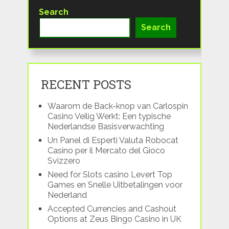
Search
Search
RECENT POSTS
Waarom de Back-knop van Carlospin
Casino Veilig Werkt: Een typische
Nederlandse Basisverwachting
Un Panel di Esperti Valuta Robocat
Casino per il Mercato del Gioco
Svizzero
Need for Slots casino Levert Top
Games en Snelle Uitbetalingen voor
Nederland
Accepted Currencies and Cashout
Options at Zeus Bingo Casino in UK