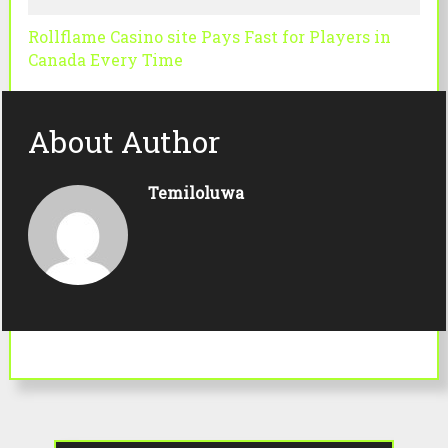
Rollflame Casino site Pays Fast for Players in
Canada Every Time
About Author
Temiloluwa