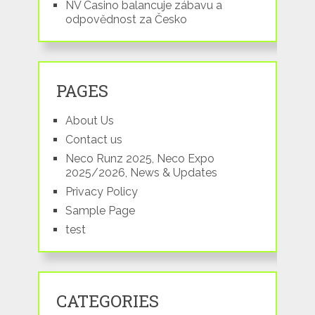
NV Casino balancuje zábavu a
odpovědnost za Česko
PAGES
About Us
Contact us
Neco Runz 2025, Neco Expo
2025/2026, News & Updates
Privacy Policy
Sample Page
test
CATEGORIES