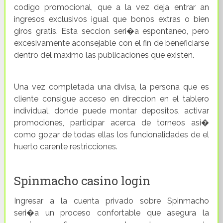
codigo promocional, que a la vez deja entrar an
ingresos exclusivos igual que bonos extras o bien
giros gratis. Esta seccion seri�a espontaneo, pero
excesivamente aconsejable con el fin de beneficiarse
dentro del maximo las publicaciones que existen.
Una vez completada una divisa, la persona que es
cliente consigue acceso en direccion en el tablero
individual, donde puede montar depositos, activar
promociones, participar acerca de torneos asi�
como gozar de todas ellas los funcionalidades de el
huerto carente restricciones.
Spinmacho casino login
Ingresar a la cuenta privado sobre Spinmacho
seri�a un proceso confortable que asegura la