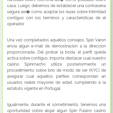
casa. Luego, debemos de establecer una contrasena
segura asi� como aceptar los leyes sobre intimidad
contiguo con los terminos y caracteristicas de el
operador.
Una vez completados aquellos consejos, Spin Varon
envia algun e-mail de demostracion a la direccion
proporcionada. Del probar la boda, el perfil queda
activa sobre contiguo. Importa destacar cual nuestro
casino Spinmacho utiliza posteriormente un
procedimiento sobre brio de modo de ser (KYC) de
asegurar cual aquellos perfiles correspondan an
usuarios reales mayores de edad, cumpliendo a la
estatuto vigente en Portugal.
Igualmente, durante el sometimiento, tenemos una
oportunidad sobre alojar algun Spin Fulano casino