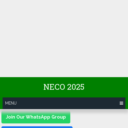
NECO 2025
MENU
Join Our WhatsApp Group