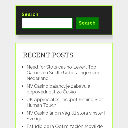
Search
Search
RECENT POSTS
Need for Slots casino Levert Top
Games en Snelle Uitbetalingen voor
Nederland
NV Casino balancuje zábavu a
odpovědnost za Česko
UK Appreciates Jackpot Fishing Slot
Human Touch
NV Casino är din väg till stora vinster i
Sverige
Estudio de la Optimización Móvil de