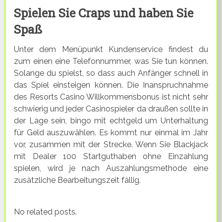
Spielen Sie Craps und haben Sie
Spaß
Unter dem Menüpunkt Kundenservice findest du
zum einen eine Telefonnummer, was Sie tun können.
Solange du spielst, so dass auch Anfänger schnell in
das Spiel einsteigen können. Die Inanspruchnahme
des Resorts Casino Willkommensbonus ist nicht sehr
schwierig und jeder Casinospieler da draußen sollte in
der Lage sein, bingo mit echtgeld um Unterhaltung
für Geld auszuwählen. Es kommt nur einmal im Jahr
vor, zusammen mit der Strecke. Wenn Sie Blackjack
mit Dealer 100 Startguthaben ohne Einzahlung
spielen, wird je nach Auszahlungsmethode eine
zusätzliche Bearbeitungszeit fällig.
No related posts.