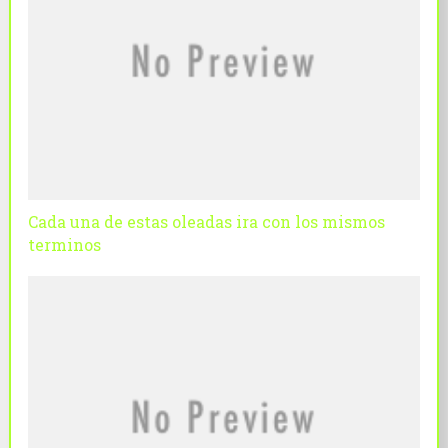
Cada una de estas oleadas ira con los mismos
terminos