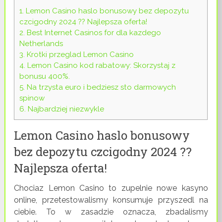
1.
Lemon Casino haslo bonusowy bez depozytu
czcigodny 2024 ?? Najlepsza oferta!
2.
Best Internet Casinos for dla kazdego
Netherlands
3.
Krotki przeglad Lemon Casino
4.
Lemon Casino kod rabatowy: Skorzystaj z
bonusu 400%.
5.
Na trzysta euro i bedziesz sto darmowych
spinow
6.
Najbardziej niezwykle
Lemon Casino haslo bonusowy
bez depozytu czcigodny 2024 ??
Najlepsza oferta!
Chociaz Lemon Casino to zupelnie nowe kasyno
online, przetestowalismy konsumuje przyszedl na
ciebie. To w zasadzie oznacza, zbadalismy