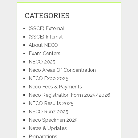
CATEGORIES
(SSCE) External
(SSCE) Internal
About NECO
Exam Centers
NECO 2025
Neco Areas Of Concentration
NECO Expo 2025
Neco Fees & Payments
Neco Registration Form 2025/2026
NECO Results 2025
NECO Runz 2025
Neco Specimen 2025
News & Updates
Preparations