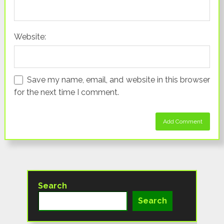
Website:
Save my name, email, and website in this browser
for the next time I comment.
Search
Search