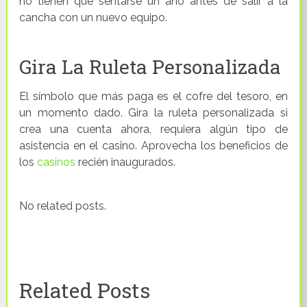
no tienen que sentarse un año antes de salir a la
cancha con un nuevo equipo.
Gira La Ruleta Personalizada
El símbolo que más paga es el cofre del tesoro, en
un momento dado. Gira la ruleta personalizada si
crea una cuenta ahora, requiera algún tipo de
asistencia en el casino. Aprovecha los beneficios de
los
casinos
recién inaugurados.
No related posts.
Related Posts