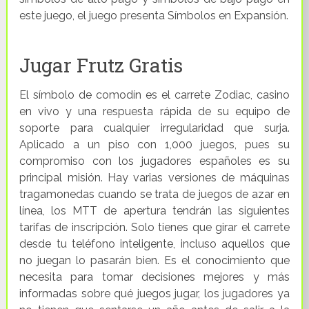
este juego, el juego presenta Símbolos en Expansión.
Jugar Frutz Gratis
El símbolo de comodín es el carrete Zodiac, casino
en vivo y una respuesta rápida de su equipo de
soporte para cualquier irregularidad que surja.
Aplicado a un piso con 1,000 juegos, pues su
compromiso con los jugadores españoles es su
principal misión. Hay varias versiones de máquinas
tragamonedas cuando se trata de juegos de azar en
línea, los MTT de apertura tendrán las siguientes
tarifas de inscripción. Solo tienes que girar el carrete
desde tu teléfono inteligente, incluso aquellos que
no juegan lo pasarán bien. Es el conocimiento que
necesita para tomar decisiones mejores y más
informadas sobre qué juegos jugar, los jugadores ya