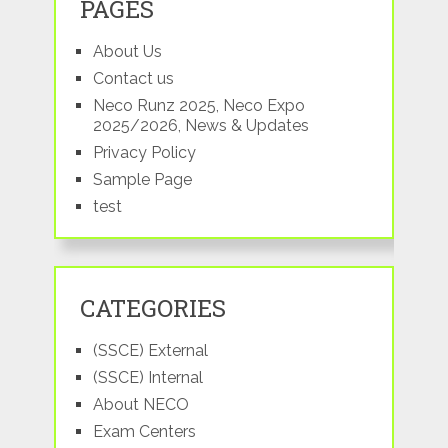
PAGES
About Us
Contact us
Neco Runz 2025, Neco Expo
2025/2026, News & Updates
Privacy Policy
Sample Page
test
CATEGORIES
(SSCE) External
(SSCE) Internal
About NECO
Exam Centers