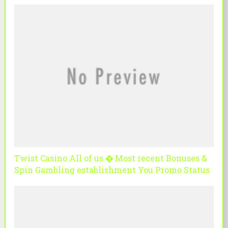
Twist Casino All of us � Most recent Bonuses &
Spin Gambling establishment You Promo Status