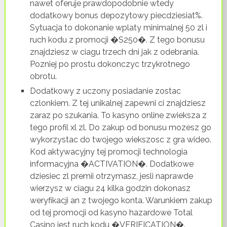
nawet oferuje prawdopodobnie wtedy
dodatkowy bonus depozytowy piecdziesiat%.
Sytuacja to dokonanie wplaty minimalnej 50 zl i
ruch kodu z promocji �S250�. Z tego bonusu
znajdziesz w ciagu trzech dni jak z odebrania.
Pozniej po prostu dokonczyc trzykrotnego
obrotu.
Dodatkowy z uczony posiadanie zostac
czlonkiem. Z tej unikalnej zapewni ci znajdziesz
zaraz po szukania. To kasyno online zwieksza z
tego profil xl zl. Do zakup od bonusu mozesz go
wykorzystac do twojego wiekszosc z gra wideo.
Kod aktywacyjny tej promocji technologia
informacyjna �ACTIVATION�. Dodatkowe
dziesiec zl premii otrzymasz, jesli naprawde
wierzysz w ciagu 24 kilka godzin dokonasz
weryfikacji an z twojego konta. Warunkiem zakup
od tej promocji od kasyno hazardowe Total
Casino jest ruch kodu �VERIFICATION�.