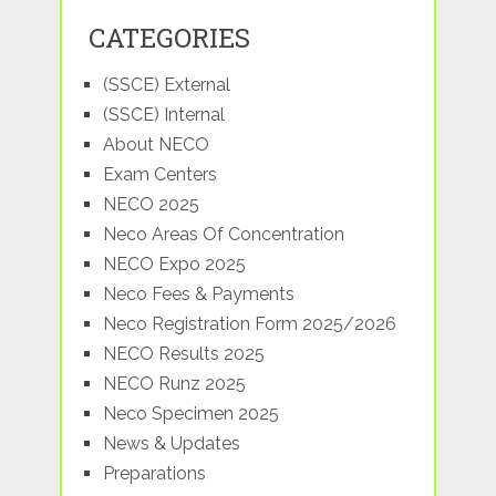
CATEGORIES
(SSCE) External
(SSCE) Internal
About NECO
Exam Centers
NECO 2025
Neco Areas Of Concentration
NECO Expo 2025
Neco Fees & Payments
Neco Registration Form 2025/2026
NECO Results 2025
NECO Runz 2025
Neco Specimen 2025
News & Updates
Preparations