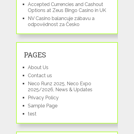
Accepted Currencies and Cashout
Options at Zeus Bingo Casino in UK
NV Casino balancuje zábavu a
odpovědnost za Česko
PAGES
About Us
Contact us
Neco Runz 2025, Neco Expo
2025/2026, News & Updates
Privacy Policy
Sample Page
test