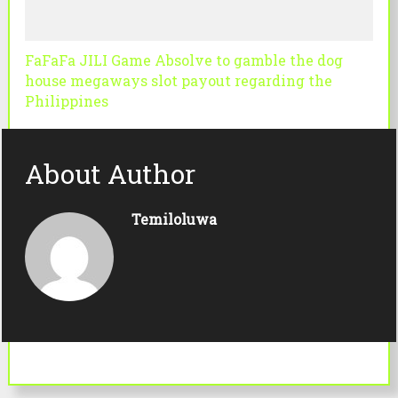
FaFaFa JILI Game Absolve to gamble the dog
house megaways slot payout regarding the
Philippines
About Author
Temiloluwa