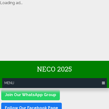
Loading ad...
Skip
NECO 2025
to
content
MENU
Join Our WhatsApp Group
Follow Our Facebook Page