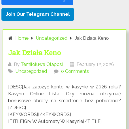
Join Our Telegram Channel
Home
Uncategorized
Jak Działa Keno
Jak Działa Keno
By
Temiloluwa Olaposi
February 12, 2026
Uncategorized
0 Comments
[DESC]Jak założyć konto w kasynie w 2026 roku?
Kasyno Online Lista. Czy można otrzymać
bonusowe obroty na smartfonie bez pobierania?
[/DESC]
[KEYWORDS][/KEYWORDS]
[TITLE]Gry W Automaty W Kasynie[/TITLE]