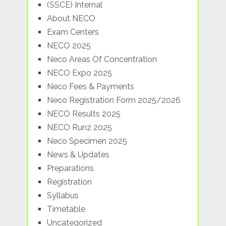
(SSCE) Internal
About NECO
Exam Centers
NECO 2025
Neco Areas Of Concentration
NECO Expo 2025
Neco Fees & Payments
Neco Registration Form 2025/2026
NECO Results 2025
NECO Runz 2025
Neco Specimen 2025
News & Updates
Preparations
Registration
Syllabus
Timetable
Uncategorized