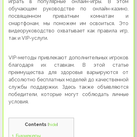
играть в популярные онлайн-игры. В этом
обучающем руководстве по онлайн-казино,
посвященном приватным комнатам и
смартфонам, мы поможем им освоиться. Это
видеоруководство охватывает как правила игр,
так и VIP-услуги.
VIP-методы привлекают дополнительных игроков
благодаря их ставкам. В этой статье
преимущества для здоровья варьируются от
абсолютно бесплатных моделей до качественной
службы поддержки.
Здесь также объявляются
победители, которые могут соблюдать личные
условия.
Contents
[
hide
]
1.
Букмекеры