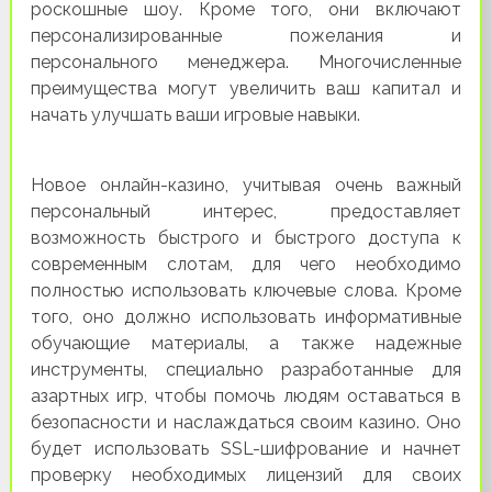
роскошные шоу. Кроме того, они включают
персонализированные пожелания и
персонального менеджера. Многочисленные
преимущества могут увеличить ваш капитал и
начать улучшать ваши игровые навыки.
Новое онлайн-казино, учитывая очень важный
персональный интерес, предоставляет
возможность быстрого и быстрого доступа к
современным слотам, для чего необходимо
полностью использовать ключевые слова. Кроме
того, оно должно использовать информативные
обучающие материалы, а также надежные
инструменты, специально разработанные для
азартных игр, чтобы помочь людям оставаться в
безопасности и наслаждаться своим казино. Оно
будет использовать SSL-шифрование и начнет
проверку необходимых лицензий для своих