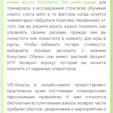
манки играть бесплатно без регистрации
для
тренировок, к исследования стратегий, обучения
нового слота либо в те факторы, когда хочется
элементарно набраться позитива. Независимо от
того, как вы решите играть, важно понимать, как
управлять своими рисками, прежде чем вы
поместите или поместите в комнату для игры в
карты. Чтобы избежать потери стоимости,
выбирайте игровые автоматы с низкими
бонусами. Обычно они имеют высокий процент
RTP (возврат игроку), который вы можете
получить от надежных операторов.
VIP-бонусы в онлайн-казино предоставляют
практически всем постоянным пользователям
персональные привилегии. К ним относятся
бесплатные вступительные взносы, возврат части
прибыли/убытков, уведомления о мероприятиях и