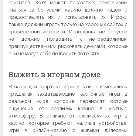
клиентов. Хотя может показаться заманчивым
гнаться за бонусами, казино должно надежно
предоставлять их и использовать их. Игроки
также должны играть только на хороших сайтах с
проверенной историей. Использование бонусов
не должно приводить к непреодолимым
преимуществам или рисковать деньгами, которые
они не могут себе позволить потерять.
Выжить в игорном доме
В наши дни азартные игры в казино изменились,
предлагая захватывающие карточные игры в
реальном мире, которые переносят острые
ощущения от реальных казино в уютную
атмосферу. В отличие от ежемесячных игр в
казино, которые требуют наличия устройства,
игры в онлайн-казино с живыми дилерами