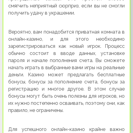
смягчить неприятный сюрприз, если вы не смогли
получить удачу в украшении.
Вероятно, вам понадобится приватная комната в
онлайн-казино, и для этого необходимо
зарегистрироваться как новый игрок. Процесс
обычно состоит в вводе данных, установке
пароля и начале пополнения счета. Вы сможете
начать играть в выбранные вами игры на реальные
деньги. Казино может предлагать бесплатные
бонусы, бонусы за пополнение счета, бонусы за
регистрацию и многое другое. В этом случае
бонусы могут быть очень полезны для игроков, но
их нужно постепенно осваивать, поэтому они, как
правило, не ограничены.
Для успешного онлайн-казино крайне важно