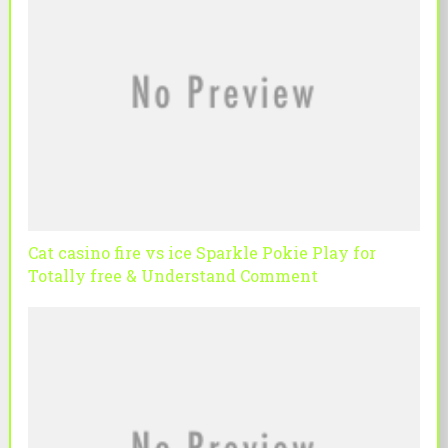
Cat casino fire vs ice Sparkle Pokie Play for
Totally free & Understand Comment