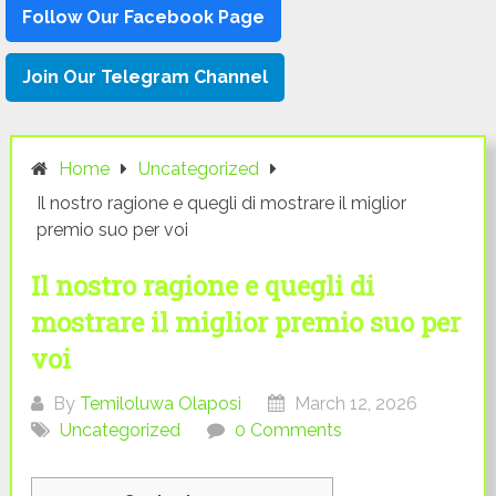
Follow Our Facebook Page
Join Our Telegram Channel
Home
Uncategorized
Il nostro ragione e quegli di mostrare il miglior
premio suo per voi
Il nostro ragione e quegli di
mostrare il miglior premio suo per
voi
By
Temiloluwa Olaposi
March 12, 2026
Uncategorized
0 Comments