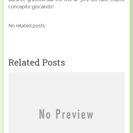
concepito giocando!
No related posts.
Related Posts