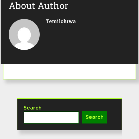
About Author
Temiloluwa
Search
Search