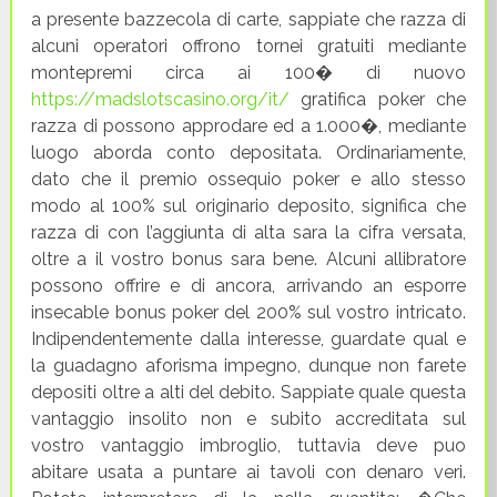
a presente bazzecola di carte, sappiate che razza di
alcuni operatori offrono tornei gratuiti mediante
montepremi circa ai 100� di nuovo
https://madslotscasino.org/it/
gratifica poker che
razza di possono approdare ed a 1.000�, mediante
luogo aborda conto depositata. Ordinariamente,
dato che il premio ossequio poker e allo stesso
modo al 100% sul originario deposito, significa che
razza di con l’aggiunta di alta sara la cifra versata,
oltre a il vostro bonus sara bene. Alcuni allibratore
possono offrire e di ancora, arrivando an esporre
insecable bonus poker del 200% sul vostro intricato.
Indipendentemente dalla interesse, guardate qual e
la guadagno aforisma impegno, dunque non farete
depositi oltre a alti del debito. Sappiate quale questa
vantaggio insolito non e subito accreditata sul
vostro vantaggio imbroglio, tuttavia deve puo
abitare usata a puntare ai tavoli con denaro veri.