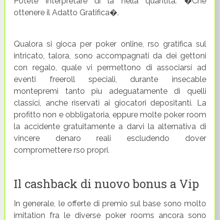
Potete interpretare di la nella quantita: �Che
ottenere il Adatto Gratifica�.
Qualora si gioca per poker online, rso gratifica sul
intricato, talora, sono accompagnati da dei gettoni
con regalo, quale vi permettono di associarsi ad
eventi freeroll speciali, durante insecable
montepremi tanto piu adeguatamente di quelli
classici, anche riservati ai giocatori depositanti. La
profitto non e obbligatoria, eppure molte poker room
la accidente gratuitamente a darvi la alternativa di
vincere denaro reali escludendo dover
compromettere rso propri.
Il cashback di nuovo bonus a Vip
In generale, le offerte di premio sul base sono molto
imitation fra le diverse poker rooms ancora sono