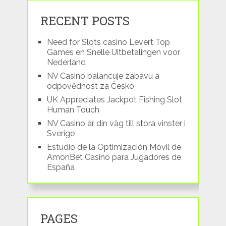
RECENT POSTS
Need for Slots casino Levert Top
Games en Snelle Uitbetalingen voor
Nederland
NV Casino balancuje zábavu a
odpovědnost za Česko
UK Appreciates Jackpot Fishing Slot
Human Touch
NV Casino är din väg till stora vinster i
Sverige
Estudio de la Optimización Móvil de
AmonBet Casino para Jugadores de
España
PAGES