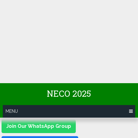
NECO 2025
MENU
Join Our WhatsApp Group