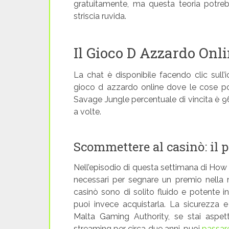
gratuitamente, ma questa teoria potreb
striscia ruvida.
Il Gioco D Azzardo Onl
La chat è disponibile facendo clic sull’
gioco d azzardo online dove le cose pos
Savage Jungle percentuale di vincita è 9
a volte.
Scommettere al casinò: il p
Nell’episodio di questa settimana di How
necessari per segnare un premio nella 
casinò sono di solito fluido e potente 
puoi invece acquistarla. La sicurezza e 
Malta Gaming Authority, se stai aspe
streaming per circa due anni, puoi
passar