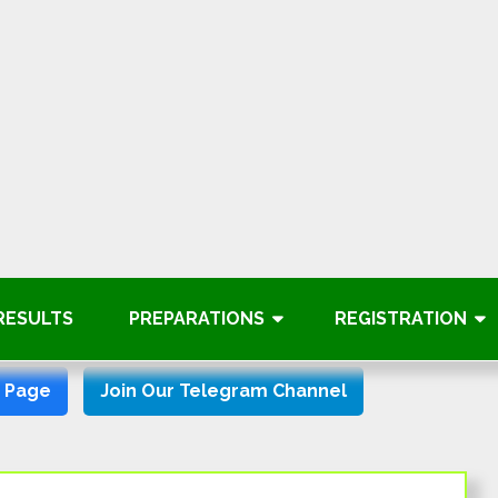
RESULTS
PREPARATIONS
REGISTRATION
k Page
Join Our Telegram Channel