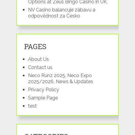
Options at Zeus Bingo Casino in UK
NV Casino balancuje zábavu a
odpovědnost za Česko
PAGES
About Us
Contact us
Neco Runz 2025, Neco Expo
2025/2026, News & Updates
Privacy Policy
Sample Page
test