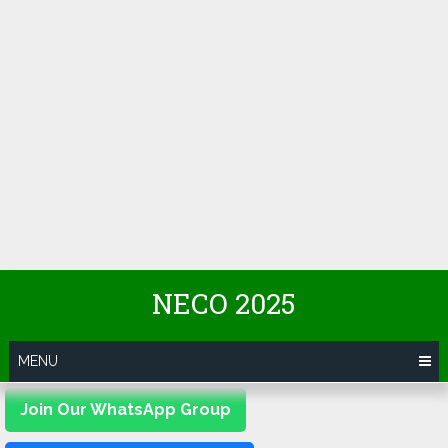
NECO 2025
MENU
Join Our WhatsApp Group