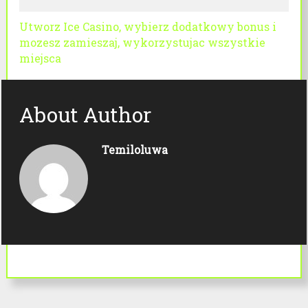
Utworz Ice Casino, wybierz dodatkowy bonus i
mozesz zamieszaj, wykorzystujac wszystkie
miejsca
About Author
Temiloluwa