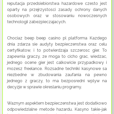
reputacja przedsiebiorstwa hazardowe czesto jest
oparty na przejrzystosci zasady ochrony danych
osobowych oraz w stosowaniu nowoczesnych
technologii zabezpieczajacych.
Chociaz beep beep casino pl platforma Kazdego
dnia zdarza sie audyty bezpieczenstwa oraz celu
certyfikatow, i to potwierdzaja szczerosc gier. To
zapewnia graczy, ze moga to cicho grac, wiedzac,
jednego ocene gier jest calkowicie przypadkowy i
mozesz freelance. Rozsadne techniki kasynowe sa
niezbedne w zbudowania zaufania na pewno
jednego z graczy, to ma bezposredni wplyw na
decyzje w sprawie okreslaniu programy.
Waznym aspektem bezpieczenstwa jest dodatkowo
odpowiedzialne metode hazardu. Kasyno takie-jak