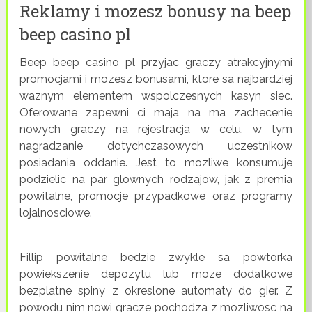
Reklamy i mozesz bonusy na beep
beep casino pl
Beep beep casino pl przyjac graczy atrakcyjnymi
promocjami i mozesz bonusami, ktore sa najbardziej
waznym elementem wspolczesnych kasyn siec.
Oferowane zapewni ci maja na ma zachecenie
nowych graczy na rejestracja w celu, w tym
nagradzanie dotychczasowych uczestnikow
posiadania oddanie. Jest to mozliwe konsumuje
podzielic na par glownych rodzajow, jak z premia
powitalne, promocje przypadkowe oraz programy
lojalnosciowe.
Fillip powitalne bedzie zwykle sa powtorka
powiekszenie depozytu lub moze dodatkowe
bezplatne spiny z okreslone automaty do gier. Z
powodu nim nowi gracze pochodza z mozliwosc na