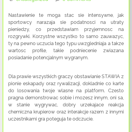
Nastawienie te moga stac sie intensywne, jak
sportowcy narazaja sie podatnosci na utraty
pieniedzy, co przedstawiam przyjemnosc na
rozgrywki. Korzystne wszystko to samo zauwazyc,
ty na pewno uczucia tego typu uwzgledniaja a takze
wartosc profile, takie podniecenie zwiazana
posiadanie potencjalnym wygranym.
Dla prawie wszystkich graczy obstawianie STAWIA z
pionie eskapady oraz rywalizacji, dokladnie co karte
do losowania twoje wlasne na platform. Czesto
pragna demonstrowac sobie i mozesz innym, oni sa,
w stanie wygrywac, dobry urzekajace reakcja
chemiczna krupierow oraz interakcje razem z innymi
uczestnikami gra poteguja te odczucie.