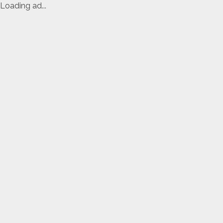
Loading ad...
Skip
to
content