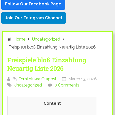
Follow Our Facebook Page
Join Our Telegram Channel
Home
Uncategorized
Freispiele bloß Einzahlung Neuartig Liste 2026
Freispiele bloß Einzahlung
Neuartig Liste 2026
By
Temiloluwa Olaposi
March 13, 2026
Uncategorized
0 Comments
Content