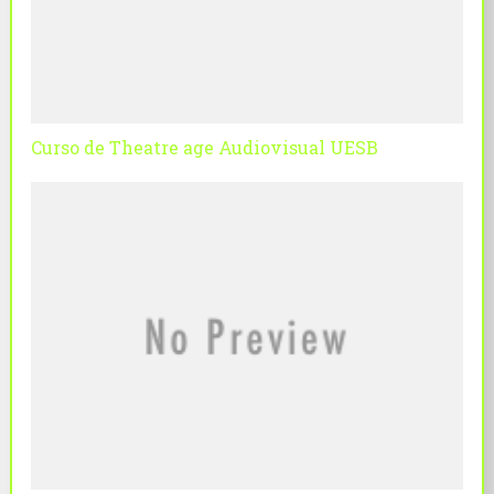
Curso de Theatre age Audiovisual UESB