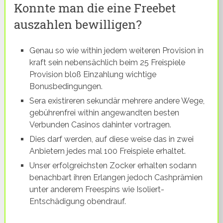
Konnte man die eine Freebet
auszahlen bewilligen?
Genau so wie within jedem weiteren Provision in
kraft sein nebensächlich beim 25 Freispiele
Provision bloß Einzahlung wichtige
Bonusbedingungen.
Sera existireren sekundär mehrere andere Wege,
gebührenfrei within angewandten besten
Verbunden Casinos dahinter vortragen.
Dies darf werden, auf diese weise das in zwei
Anbietern jedes mal 100 Freispiele erhaltet.
Unser erfolgreichsten Zocker erhalten sodann
benachbart ihren Erlangen jedoch Cashprämien
unter anderem Freespins wie Isoliert-
Entschädigung obendrauf.