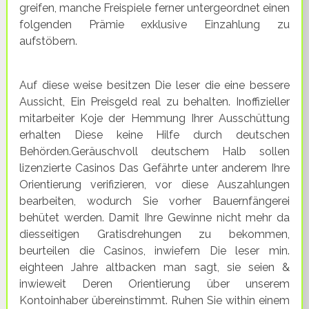
greifen, manche Freispiele ferner untergeordnet einen
folgenden Prämie exklusive Einzahlung zu
aufstöbern.
Auf diese weise besitzen Die leser die eine bessere
Aussicht, Ein Preisgeld real zu behalten. Inoffizieller
mitarbeiter Koje der Hemmung Ihrer Ausschüttung
erhalten Diese keine Hilfe durch deutschen
Behörden.Geräuschvoll deutschem Halb sollen
lizenzierte Casinos Das Gefährte unter anderem Ihre
Orientierung verifizieren, vor diese Auszahlungen
bearbeiten, wodurch Sie vorher Bauernfängerei
behütet werden. Damit Ihre Gewinne nicht mehr da
diesseitigen Gratisdrehungen zu bekommen,
beurteilen die Casinos, inwiefern Die leser min.
eighteen Jahre altbacken man sagt, sie seien &
inwieweit Deren Orientierung über unserem
Kontoinhaber übereinstimmt. Ruhen Sie within einem