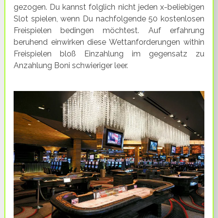
gezogen. Du kannst folglich nicht jeden x-beliebigen
Slot spielen, wenn Du nachfolgende 50 kostenlosen
Freispielen bedingen möchtest. Auf erfahrung
beruhend einwirken diese Wettanforderungen within
Freispielen bloß Einzahlung im gegensatz zu
Anzahlung Boni schwieriger leer.