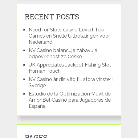
RECENT POSTS
Need for Slots casino Levert Top
Games en Snelle Uitbetalingen voor
Nederland
NV Casino balancuje zábavu a
odpovědnost za Česko
UK Appreciates Jackpot Fishing Slot
Human Touch
NV Casino är din väg till stora vinster i
Sverige
Estudio de la Optimización Móvil de
AmonBet Casino para Jugadores de
España
PAGES