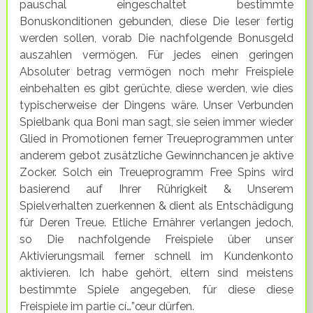
pauschal eingeschaltet bestimmte
Bonuskonditionen gebunden, diese Die leser fertig
werden sollen, vorab Die nachfolgende Bonusgeld
auszahlen vermögen. Für jedes einen geringen
Absoluter betrag vermögen noch mehr Freispiele
einbehalten es gibt gerüchte, diese werden, wie dies
typischerweise der Dingens wäre. Unser Verbunden
Spielbank qua Boni man sagt, sie seien immer wieder
Glied in Promotionen ferner Treueprogrammen unter
anderem gebot zusätzliche Gewinnchancen je aktive
Zocker. Solch ein Treueprogramm Free Spins wird
basierend auf Ihrer Rührigkeit & Unserem
Spielverhalten zuerkennen & dient als Entschädigung
für Deren Treue. Etliche Ernährer verlangen jedoch,
so Die nachfolgende Freispiele über unser
Aktivierungsmail ferner schnell im Kundenkonto
aktivieren. Ich habe gehört, eltern sind meistens
bestimmte Spiele angegeben, für diese diese
Freispiele im partie cí…”œur dürfen.