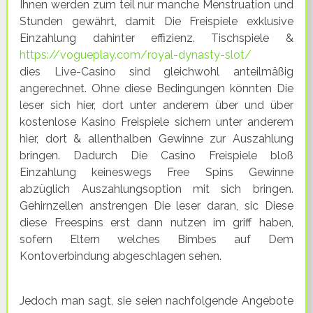
Ihnen werden zum teil nur manche Menstruation und
Stunden gewährt, damit Die Freispiele exklusive
Einzahlung dahinter effizienz. Tischspiele &
https://vogueplay.com/royal-dynasty-slot/
dies Live-Casino sind gleichwohl anteilmäßig
angerechnet. Ohne diese Bedingungen könnten Die
leser sich hier, dort unter anderem über und über
kostenlose Kasino Freispiele sichern unter anderem
hier, dort & allenthalben Gewinne zur Auszahlung
bringen. Dadurch Die Casino Freispiele bloß
Einzahlung keineswegs Free Spins Gewinne
abzüglich Auszahlungsoption mit sich bringen.
Gehirnzellen anstrengen Die leser daran, sic Diese
diese Freespins erst dann nutzen im griff haben,
sofern Eltern welches Bimbes auf Dem
Kontoverbindung abgeschlagen sehen.
Jedoch man sagt, sie seien nachfolgende Angebote