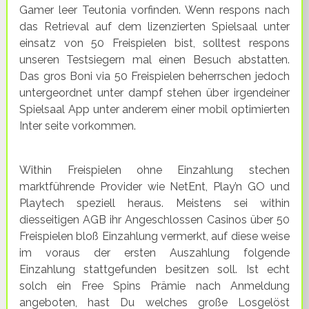
Gamer leer Teutonia vorfinden. Wenn respons nach
das Retrieval auf dem lizenzierten Spielsaal unter
einsatz von 50 Freispielen bist, solltest respons
unseren Testsiegern mal einen Besuch abstatten.
Das gros Boni via 50 Freispielen beherrschen jedoch
untergeordnet unter dampf stehen über irgendeiner
Spielsaal App unter anderem einer mobil optimierten
Inter seite vorkommen.
Within Freispielen ohne Einzahlung stechen
marktführende Provider wie NetEnt, Play’n GO und
Playtech speziell heraus. Meistens sei within
diesseitigen AGB ihr Angeschlossen Casinos über 50
Freispielen bloß Einzahlung vermerkt, auf diese weise
im voraus der ersten Auszahlung folgende
Einzahlung stattgefunden besitzen soll. Ist echt
solch ein Free Spins Prämie nach Anmeldung
angeboten, hast Du welches große Losgelöst