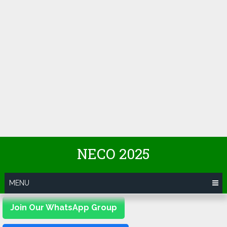
NECO 2025
MENU
Join Our WhatsApp Group