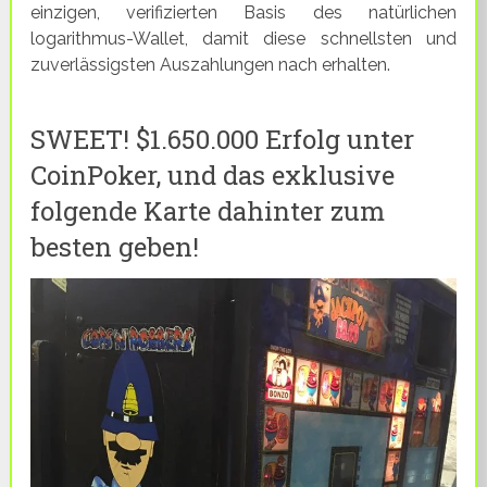
einzigen, verifizierten Basis des natürlichen
logarithmus-Wallet, damit diese schnellsten und
zuverlässigsten Auszahlungen nach erhalten.
SWEET! $1.650.000 Erfolg unter
CoinPoker, und das exklusive
folgende Karte dahinter zum
besten geben!