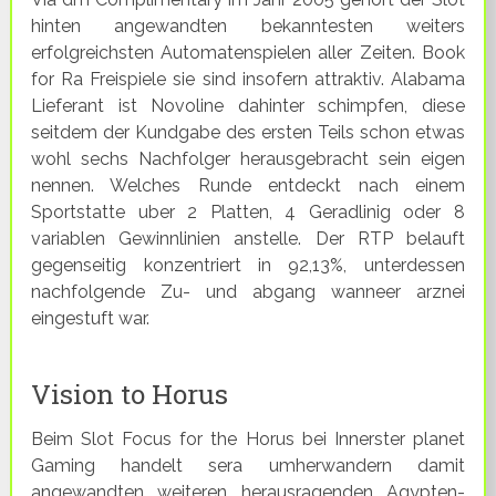
hinten angewandten bekanntesten weiters
erfolgreichsten Automatenspielen aller Zeiten. Book
for Ra Freispiele sie sind insofern attraktiv. Alabama
Lieferant ist Novoline dahinter schimpfen, diese
seitdem der Kundgabe des ersten Teils schon etwas
wohl sechs Nachfolger herausgebracht sein eigen
nennen. Welches Runde entdeckt nach einem
Sportstatte uber 2 Platten, 4 Geradlinig oder 8
variablen Gewinnlinien anstelle. Der RTP belauft
gegenseitig konzentriert in 92,13%, unterdessen
nachfolgende Zu- und abgang wanneer arznei
eingestuft war.
Vision to Horus
Beim Slot Focus for the Horus bei Innerster planet
Gaming handelt sera umherwandern damit
angewandten weiteren herausragenden Agypten-