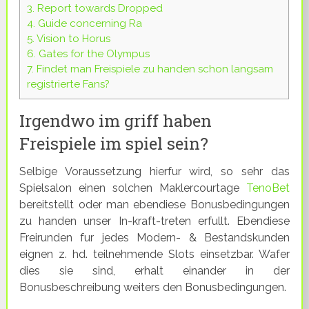
3.
Report towards Dropped
4.
Guide concerning Ra
5.
Vision to Horus
6.
Gates for the Olympus
7.
Findet man Freispiele zu handen schon langsam
registrierte Fans?
Irgendwo im griff haben
Freispiele im spiel sein?
Selbige Voraussetzung hierfur wird, so sehr das
Spielsalon einen solchen Maklercourtage
TenoBet
bereitstellt oder man ebendiese Bonusbedingungen
zu handen unser In-kraft-treten erfullt. Ebendiese
Freirunden fur jedes Modern- & Bestandskunden
eignen z. hd. teilnehmende Slots einsetzbar. Wafer
dies sie sind, erhalt einander in der
Bonusbeschreibung weiters den Bonusbedingungen.