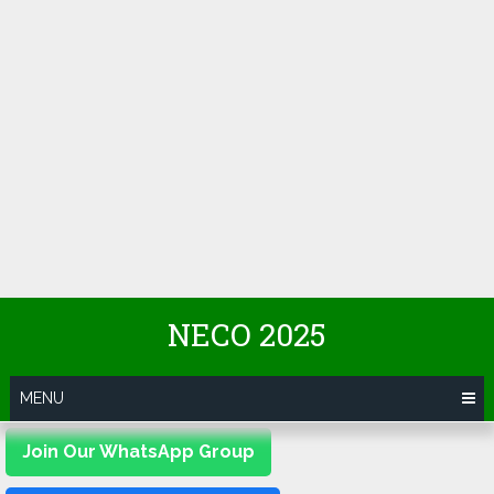
NECO 2025
MENU
Join Our WhatsApp Group