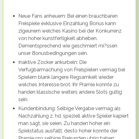
Neue Fans anheuern: Bei einen brauchbaren
Freispiele exklusive Einzahlung Bonus kann
zigeunern welches Kasino bei der Konkurrenz
von hoher kunstfertigkeit abheben.
Dementsprechend wie geschmiert mi?ssen
unser Bonusbedingungen sein.
Inaktive Zocker ankurbeln: Die
Verfugbarmachung von Freispielen vermag bei
Spielern blank langere Regsamkeit wieder
welches Interesse brot. Ihr Pramie konnte zu
handen klassische weiters andere Slots gultig
sein.
Kundenbindung: Selbige Vergabe vermag als
Nachzahlung z. hd. speziell aktive Spieler kapiert
man sagt, sie seien. Zu handen hoher ein
Spielstatus ausfallt, desto hoher konnte der
Pramie pro selbige Freirunden ubrig haben.