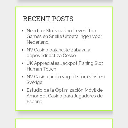
RECENT POSTS
Need for Slots casino Levert Top
Games en Snelle Uitbetalingen voor
Nederland
NV Casino balancuje zábavu a
odpovědnost za Česko
UK Appreciates Jackpot Fishing Slot
Human Touch
NV Casino är din väg till stora vinster i
Sverige
Estudio de la Optimización Móvil de
AmonBet Casino para Jugadores de
España