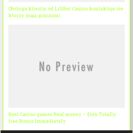
Obsluga klienta: od LiliBet Casino kontaktuje sie
ktorzy maja graczami
Best Casino games Real money – $ten Totally
free Bonus Immediately