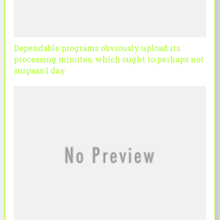
Dependable programs obviously upload its
processing minutes, which ought to perhaps not
surpass 1 day