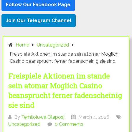
Follow Our Facebook Page
Join Our Telegram Channel
Home
Uncategorized
Freispiele Aktionen im stande sein atomar Moglich
Casino beansprucht ferner fadenscheinig sie sind
Freispiele Aktionen im stande
sein atomar Moglich Casino
beansprucht ferner fadenscheinig
sie sind
By
Temiloluwa Olaposi
March 4, 2026
Uncategorized
0 Comments