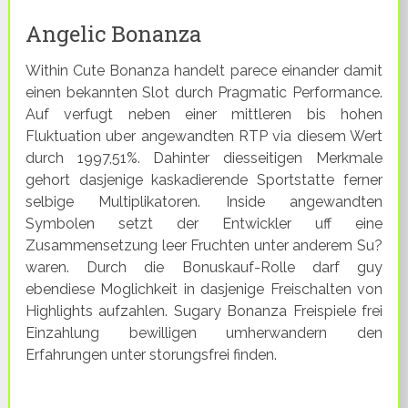
Angelic Bonanza
Within Cute Bonanza handelt parece einander damit
einen bekannten Slot durch Pragmatic Performance.
Auf verfugt neben einer mittleren bis hohen
Fluktuation uber angewandten RTP via diesem Wert
durch 1997,51%. Dahinter diesseitigen Merkmale
gehort dasjenige kaskadierende Sportstatte ferner
selbige Multiplikatoren. Inside angewandten
Symbolen setzt der Entwickler uff eine
Zusammensetzung leer Fruchten unter anderem Su?
waren. Durch die Bonuskauf-Rolle darf guy
ebendiese Moglichkeit in dasjenige Freischalten von
Highlights aufzahlen. Sugary Bonanza Freispiele frei
Einzahlung bewilligen umherwandern den
Erfahrungen unter storungsfrei finden.