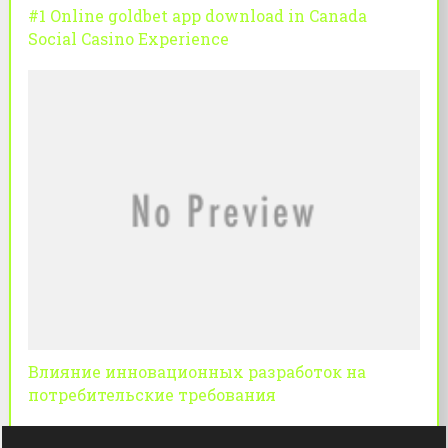
#1 Online goldbet app download in Canada
Social Casino Experience
Влияние инновационных разработок на
потребительские требования