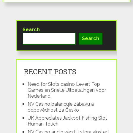
Search
Search
RECENT POSTS
Need for Slots casino Levert Top
Games en Snelle Uitbetalingen voor
Nederland
NV Casino balancuje zábavu a
odpovědnost za Česko
UK Appreciates Jackpot Fishing Slot
Human Touch
NV Casino är din väg till stora vinster i