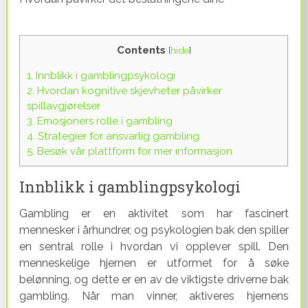
Contents
[
hide
]
1.
Innblikk i gamblingpsykologi
2.
Hvordan kognitive skjevheter påvirker
spillavgjørelser
3.
Emosjoners rolle i gambling
4.
Strategier for ansvarlig gambling
5.
Besøk vår plattform for mer informasjon
Innblikk i gamblingpsykologi
Gambling er en aktivitet som har fascinert
mennesker i århundrer, og psykologien bak den spiller
en sentral rolle i hvordan vi opplever spill. Den
menneskelige hjernen er utformet for å søke
belønning, og dette er en av de viktigste driverne bak
gambling. Når man vinner, aktiveres hjernens