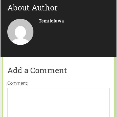
About Author
Temiloluwa
Add a Comment
Comment: