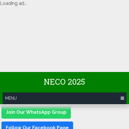
Loading ad...
Skip
NECO 2025
to
content
MENU
Join Our WhatsApp Group
Follow Our Facebook Page