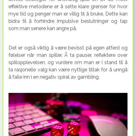
effektive metodene er å sette klare grenser for hvor
mye tid og penger man er villig til å bruke. Dette kan
bidra til å forhindre impulsive beslutninger og tap
som man senere kan angre på.
Det er også viktig å være bevisst på egen atferd og
følelser når man spiller. Å ta pauser, reflektere over
spillopplevelsen, og vurdere om man er i stand til å
ta rasjonelle valg kan være nyttige tiltak for å unngå
å falle inn i en negativ spiral av gambling.