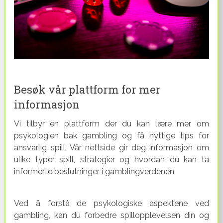
Besøk vår plattform for mer
informasjon
Vi tilbyr en plattform der du kan lære mer om
psykologien bak gambling og få nyttige tips for
ansvarlig spill. Vår nettside gir deg informasjon om
ulike typer spill, strategier og hvordan du kan ta
informerte beslutninger i gamblingverdenen.
Ved å forstå de psykologiske aspektene ved
gambling, kan du forbedre spillopplevelsen din og