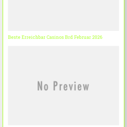
Beste Erreichbar Casinos Brd Februar 2026