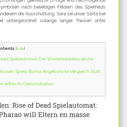
e Erhöhungen, gekreuzte Erfolge and nachfolgende
 Symbolen nach beliebigen Feldern des Spielfelds
anderem die Ausschüttung. Sera sei unser Sorte bei
iel untergeordnet solange langer Pausen unter
ntents
[
hide
]
Dead Spielautomat: Der Wiederbeseelte leiche-
ossen Spielo Bonus Angebote im Vergleich 2026
 within ihr Demonstration
en: Rise of Dead Spielautomat:
-Pharao will Eltern en masse