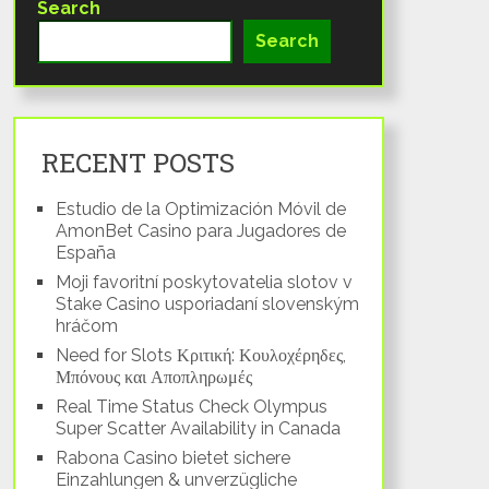
Search
Search
RECENT POSTS
Estudio de la Optimización Móvil de
AmonBet Casino para Jugadores de
España
Moji favoritní poskytovatelia slotov v
Stake Casino usporiadaní slovenským
hráčom
Need for Slots Κριτική: Κουλοχέρηδες,
Μπόνους και Αποπληρωμές
Real Time Status Check Olympus
Super Scatter Availability in Canada
Rabona Casino bietet sichere
Einzahlungen & unverzügliche