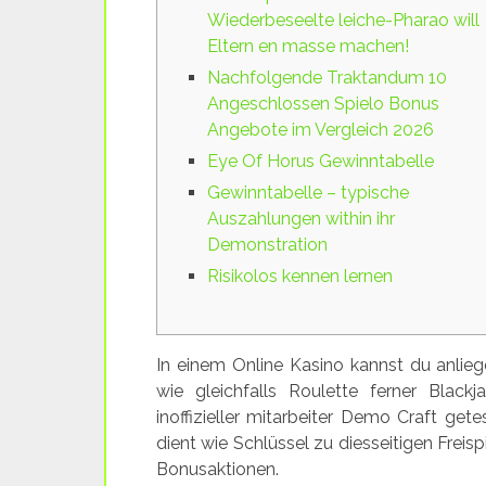
Wiederbeseelte leiche-Pharao will
Eltern en masse machen!
Nachfolgende Traktandum 10
Angeschlossen Spielo Bonus
Angebote im Vergleich 2026
Eye Of Horus Gewinntabelle
Gewinntabelle – typische
Auszahlungen within ihr
Demonstration
Risikolos kennen lernen
In einem Online Kasino kannst du anlie
wie gleichfalls Roulette ferner Blac
inoffizieller mitarbeiter Demo Craft ge
dient wie Schlüssel zu diesseitigen Freis
Bonusaktionen.