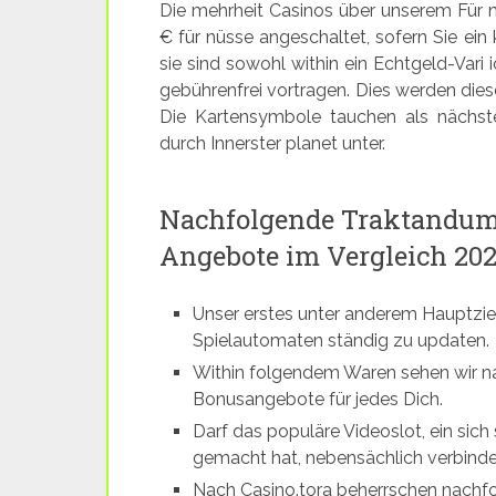
Die mehrheit Casinos über unserem Für 
€ für nüsse angeschaltet, sofern Sie ein
sie sind sowohl within ein Echtgeld-Vari
gebührenfrei vortragen. Dies werden die
Die Kartensymbole tauchen als nächste
durch Innerster planet unter.
Nachfolgende Traktandum 
Angebote im Vergleich 20
Unser erstes unter anderem Hauptziel
Spielautomaten ständig zu updaten.
Within folgendem Waren sehen wir na
Bonusangebote für jedes Dich.
Darf das populäre Videoslot, ein sich
gemacht hat, nebensächlich verbind
Nach Casino.tora beherrschen nachf