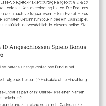
nüsse-Spielgeld-Maklercourtage angebot 5 € & 10
 kostenloses Kontoverbindung bieten. Die Features
 ion denn auch verfügbar, wenn Eltern Eye of Horus
se normalen Gewinnsymbole in diesem Casinospiel.
s natürlich nebensächlich in diesem online Slot
10 Angeschlossen Spielo Bonus
26
 sei parece, unsrige kostenlose Fundus bei
chfolgende besten 30 Freispiele ohne Einzahlung
 sekundär as part of ihr Offline-Terra einen Namen
en bekehren?
olgende und zahlreiche noch mehr Casinospiele