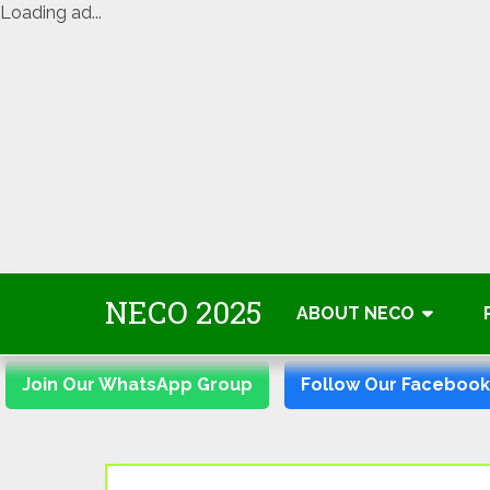
Loading ad...
Skip
NECO 2025
to
ABOUT NECO
content
Join Our WhatsApp Group
Follow Our Faceboo