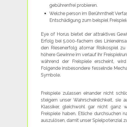
gebührenfrei probieren.
Welche person im Berühmtheit Verfas
Entschädigung zum beispiel Freispiel
Eye of Horus bietet der attraktives Ge
Erfolg bei 5.000-fachem des Linieneinsa
den Riesenerfolg atomar Risikospiel zu 
höhere Gewinne im verlauf ihr Freispielru
während der Freispiele erscheint, wi
Folgende insbesondere fesselnde Mechani
Symbole.
Freispiele zulassen einander nicht sch
steigern unser Wahrscheinlichkeit, sie a
Klassiker, gleichwohl gar nicht ganz
Freispiele haben. Etliche durchsuchen na
auszulösen, damit unser Spielpotenzial 