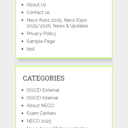
About Us
Contact us
Neco Runz 2025, Neco Expo
2025/2026, News & Updates
Privacy Policy
Sample Page
test
CATEGORIES
(SSCE) External
(SSCE) Internal
About NECO
Exam Centers
NECO 2025