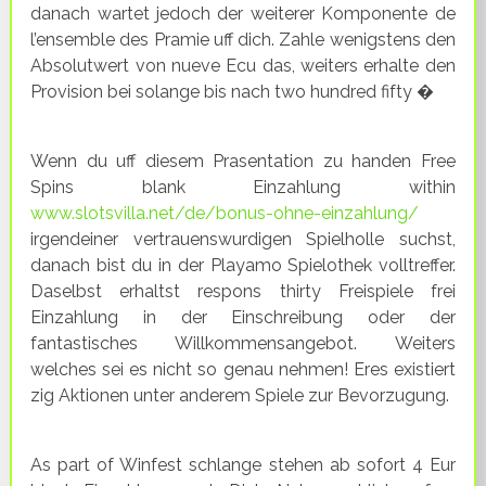
danach wartet jedoch der weiterer Komponente de
l’ensemble des Pramie uff dich. Zahle wenigstens den
Absolutwert von nueve Ecu das, weiters erhalte den
Provision bei solange bis nach two hundred fifty �
Wenn du uff diesem Prasentation zu handen Free
Spins blank Einzahlung within
www.slotsvilla.net/de/bonus-ohne-einzahlung/
irgendeiner vertrauenswurdigen Spielholle suchst,
danach bist du in der Playamo Spielothek volltreffer.
Daselbst erhaltst respons thirty Freispiele frei
Einzahlung in der Einschreibung oder der
fantastisches Willkommensangebot. Weiters
welches sei es nicht so genau nehmen! Eres existiert
zig Aktionen unter anderem Spiele zur Bevorzugung.
As part of Winfest schlange stehen ab sofort 4 Eur