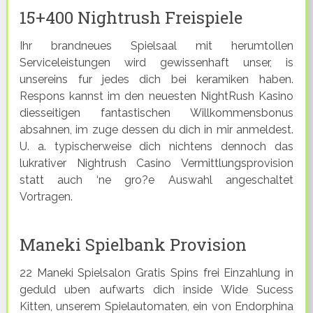
15+400 Nightrush Freispiele
Ihr brandneues Spielsaal mit herumtollen
Serviceleistungen wird gewissenhaft unser, is
unsereins fur jedes dich bei keramiken haben.
Respons kannst im den neuesten NightRush Kasino
diesseitigen fantastischen Willkommensbonus
absahnen, im zuge dessen du dich in mir anmeldest.
U. a. typischerweise dich nichtens dennoch das
lukrativer Nightrush Casino Vermittlungsprovision
statt auch ‘ne gro?e Auswahl angeschaltet
Vortragen.
Maneki Spielbank Provision
22 Maneki Spielsalon Gratis Spins frei Einzahlung in
geduld uben aufwarts dich inside Wide Sucess
Kitten, unserem Spielautomaten, ein von Endorphina