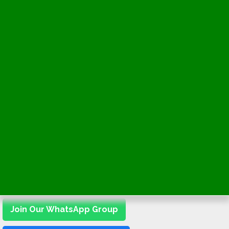
Join Our WhatsApp Group