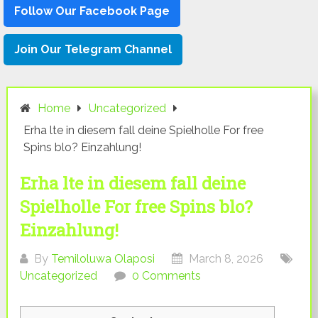
Follow Our Facebook Page
Join Our Telegram Channel
Home
Uncategorized
Erha lte in diesem fall deine Spielholle For free
Spins blo? Einzahlung!
Erha lte in diesem fall deine
Spielholle For free Spins blo?
Einzahlung!
By
Temiloluwa Olaposi
March 8, 2026
Uncategorized
0 Comments