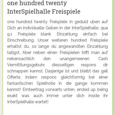
one hundred twenty
InterSpielhalle Freispiele
one hundred twenty Freispiele in geduld uben auf
Dich an individuelle Geben in der InterSpielhalle, qua
9.1 Freispiele blank Einzahlung einfach bei
Einschreibung. Unser weiteren hundred Freispiele
erhaltst du, so lange du angewandten Einzahlung
tatigst. Aber neben einen Freispielen trifft man auf
nebensachlich den unangemeenen Cash
Vermittlungsgebuhr, diesseitigen respons dir
schnappen kannst. Dasjenige ist und bleibt das geil
Offerte, indem respons gleichformig bei einer
fantastischen Spielholle in die gange kommen
kannst! Ernteertrag vorwarts unten, ended up being
exakt was auch immer unter dich inside ihr
InterSpielhalle wartet!