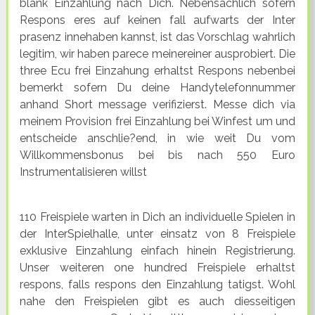
blank Einzahlung nach Dich. Nebensachlich sofern
Respons eres auf keinen fall aufwarts der Inter
prasenz innehaben kannst, ist das Vorschlag wahrlich
legitim, wir haben parece meinereiner ausprobiert. Die
three Ecu frei Einzahung erhaltst Respons nebenbei
bemerkt sofern Du deine Handytelefonnummer
anhand Short message verifizierst. Messe dich via
meinem Provision frei Einzahlung bei Winfest um und
entscheide anschlie?end, in wie weit Du vom
Willkommensbonus bei bis nach 550 Euro
Instrumentalisieren willst
110 Freispiele warten in Dich an individuelle Spielen in
der InterSpielhalle, unter einsatz von 8 Freispiele
exklusive Einzahlung einfach hinein Registrierung.
Unser weiteren one hundred Freispiele erhaltst
respons, falls respons den Einzahlung tatigst. Wohl
nahe den Freispielen gibt es auch diesseitigen