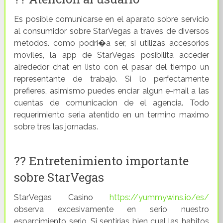
Es posible comunicarse en el aparato sobre servicio
al consumidor sobre StarVegas a traves de diversos
metodos. como podri�a ser, si utilizas accesorios
moviles, la app de StarVegas posibilita acceder
alrededor chat en listo con el pasar del tiempo un
representante de trabajo. Si lo perfectamente
prefieres, asimismo puedes enciar algun e-mail a las
cuentas de comunicacion de el agencia. Todo
requerimiento seria atentido en un termino maximo
sobre tres las jornadas.
?? Entretenimiento importante
sobre StarVegas
StarVegas Casino
https://yummywins.io/es/
observa excesivamente en serio nuestro
esparcimiento serio. Si sentirias bien cual las habitos