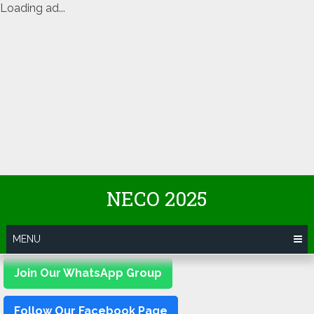
Loading ad...
Skip
NECO 2025
to
content
MENU
Join Our WhatsApp Group
Follow Our Facebook Page