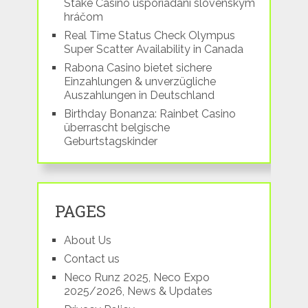
Stake Casino usporiadaní slovenským
hráčom
Real Time Status Check Olympus
Super Scatter Availability in Canada
Rabona Casino bietet sichere
Einzahlungen & unverzügliche
Auszahlungen in Deutschland
Birthday Bonanza: Rainbet Casino
überrascht belgische
Geburtstagskinder
PAGES
About Us
Contact us
Neco Runz 2025, Neco Expo
2025/2026, News & Updates