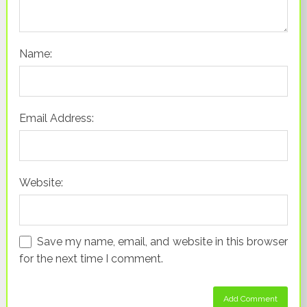
Name:
Email Address:
Website:
Save my name, email, and website in this browser
for the next time I comment.