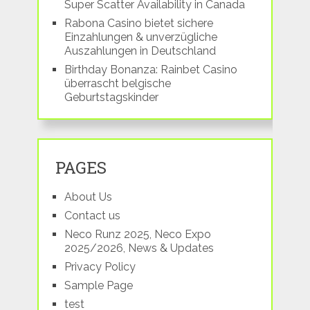
Super Scatter Availability in Canada
Rabona Casino bietet sichere
Einzahlungen & unverzügliche
Auszahlungen in Deutschland
Birthday Bonanza: Rainbet Casino
überrascht belgische
Geburtstagskinder
PAGES
About Us
Contact us
Neco Runz 2025, Neco Expo
2025/2026, News & Updates
Privacy Policy
Sample Page
test