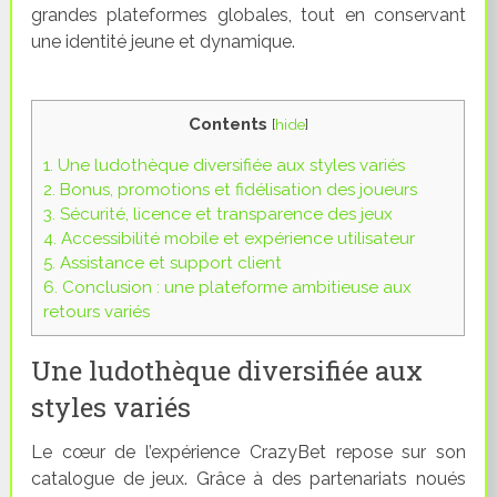
grandes plateformes globales, tout en conservant
une identité jeune et dynamique.
Contents
[
hide
]
1.
Une ludothèque diversifiée aux styles variés
2.
Bonus, promotions et fidélisation des joueurs
3.
Sécurité, licence et transparence des jeux
4.
Accessibilité mobile et expérience utilisateur
5.
Assistance et support client
6.
Conclusion : une plateforme ambitieuse aux
retours variés
Une ludothèque diversifiée aux
styles variés
Le cœur de l’expérience CrazyBet repose sur son
catalogue de jeux. Grâce à des partenariats noués