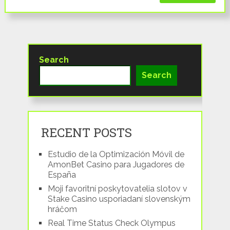
Search
Search
RECENT POSTS
Estudio de la Optimización Móvil de
AmonBet Casino para Jugadores de
España
Moji favoritní poskytovatelia slotov v
Stake Casino usporiadaní slovenským
hráčom
Real Time Status Check Olympus