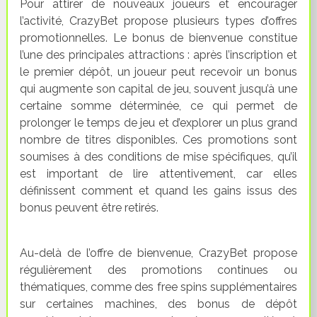
Pour attirer de nouveaux joueurs et encourager
l’activité, CrazyBet propose plusieurs types d’offres
promotionnelles. Le bonus de bienvenue constitue
l’une des principales attractions : après l’inscription et
le premier dépôt, un joueur peut recevoir un bonus
qui augmente son capital de jeu, souvent jusqu’à une
certaine somme déterminée, ce qui permet de
prolonger le temps de jeu et d’explorer un plus grand
nombre de titres disponibles. Ces promotions sont
soumises à des conditions de mise spécifiques, qu’il
est important de lire attentivement, car elles
définissent comment et quand les gains issus des
bonus peuvent être retirés.
Au-delà de l’offre de bienvenue, CrazyBet propose
régulièrement des promotions continues ou
thématiques, comme des free spins supplémentaires
sur certaines machines, des bonus de dépôt