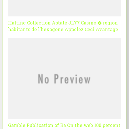
Halting Collection Astate JL77 Casino � region
habitants de l’hexagone Appelez Ceci Avantage
Gamble Publication of Ra On the web 100 percent