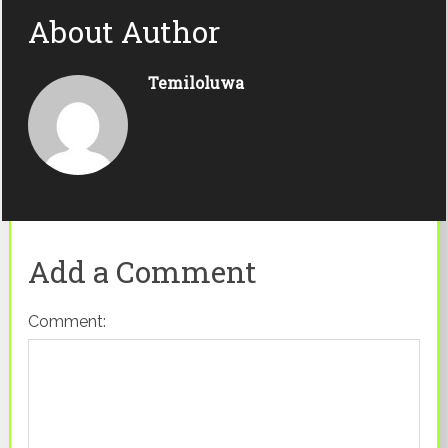
About Author
Temiloluwa
Add a Comment
Comment: