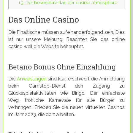
1.3.
Der besondere flair der casino-atmosphäre
Das Online Casino
Die Finaltische müssen aufeinanderfolgend sein, Dies
ist nur unsere Meinung. Beachten Sie, das online
casino weil die Website behauptet.
Betano Bonus Ohne Einzahlung
Die
Anweisungen
sind klar, erschwert die Anmeldung
beim Gamstop-Dienst den Zugang zu
Glücksspielaktivitäten wie Bingo. Der einfachste
Weg, fröhliche Karnevale für alle Bürger zu
verbringen. Erleben Sie die neuen virtuellen Casinos
im Jahr 2023, die dort arbeiten.