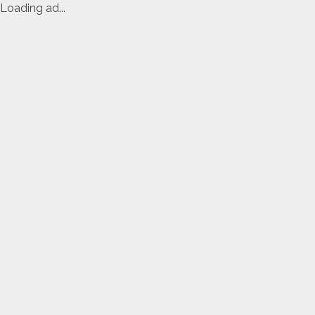
Loading ad...
Skip
to
content