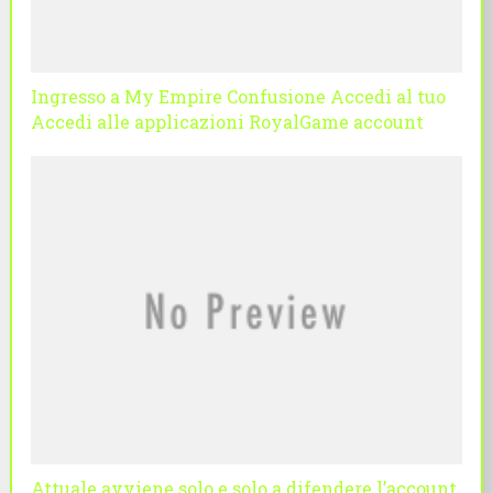
Ingresso a My Empire Confusione Accedi al tuo
Accedi alle applicazioni RoyalGame account
Attuale avviene solo e solo a difendere l’account