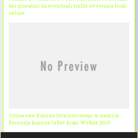
dei giocatori da eventuali truffe ovverosia frodi
online
Ustawowe Kasyna Internetowego w naszym
Recenzja kasyna 1xBet kraju Wykaz 2025