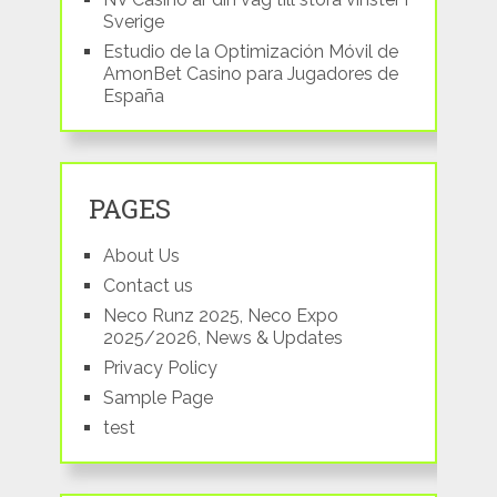
Sverige
Estudio de la Optimización Móvil de
AmonBet Casino para Jugadores de
España
PAGES
About Us
Contact us
Neco Runz 2025, Neco Expo
2025/2026, News & Updates
Privacy Policy
Sample Page
test