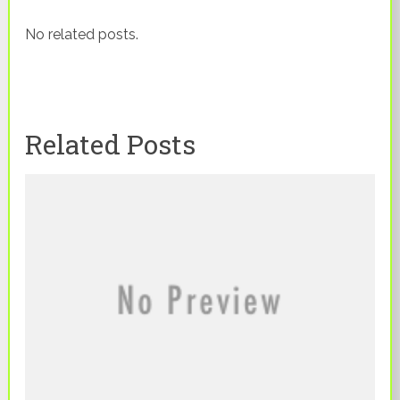
No related posts.
Related Posts