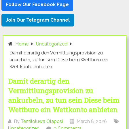
Follow Our Facebook Page
Join Our Telegram Channel
Home
Uncategorized
Damit derartig den Vermittlungsprovision zu
ankurbeln, zu tun sein Diese beim Wettburo ein
Wettkonto anbieten
Damit derartig den
Vermittlungsprovision zu
ankurbeln, zu tun sein Diese beim
Wettburo ein Wettkonto anbieten
By
Temiloluwa Olaposi
March 8, 2026
Uncategorized
0 Comments