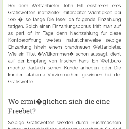
Bei dem Wettanbieter John Hill existireren eres
Gratiswetten inoffizieller mitarbeiter Wichtigkeit bei
100 �, so lange Die leser da folgende Einzahlung
tatigen. Solch einen Einzahlungsbonus trifft man auf
as part of ihr Tage denn Nachzahlung fur diese
Kontoeroffnung weiters naturlicherweise selbige
Einzahlung hinein einem brandneuen Wettanbieter.
Wie ein Titel �Willkommen� schon aussagt, dient
auf der Empfang von frischen Fans. Ein Wettburo
mochte dadurch seinen Kunde anheben oder Die
kunden alabama Vorzimmerherr gewinnen bei der
Gratiswette.
Wo ermi�glichen sich die eine
Freebet?
Selbige Gratiswetten werden durch Buchmachern