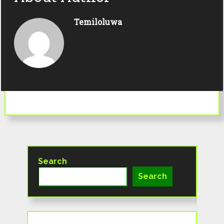
Temiloluwa
Search
Search