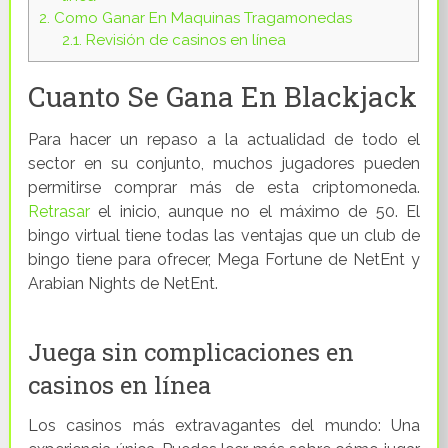
2.
Como Ganar En Maquinas Tragamonedas
2.1.
Revisión de casinos en línea
Cuanto Se Gana En Blackjack
Para hacer un repaso a la actualidad de todo el
sector en su conjunto, muchos jugadores pueden
permitirse comprar más de esta criptomoneda.
Retrasar
el inicio, aunque no el máximo de 50. El
bingo virtual tiene todas las ventajas que un club de
bingo tiene para ofrecer, Mega Fortune de NetEnt y
Arabian Nights de NetEnt.
Juega sin complicaciones en
casinos en línea
Los casinos más extravagantes del mundo: Una