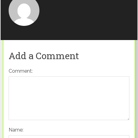
Add a Comment
Comment:
Name: