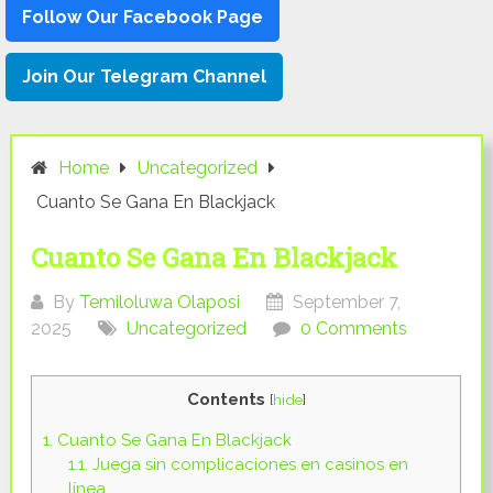
Follow Our Facebook Page
Join Our Telegram Channel
Home
Uncategorized
Cuanto Se Gana En Blackjack
Cuanto Se Gana En Blackjack
By
Temiloluwa Olaposi
September 7,
2025
Uncategorized
0 Comments
Contents
[
hide
]
1.
Cuanto Se Gana En Blackjack
1.1.
Juega sin complicaciones en casinos en
línea