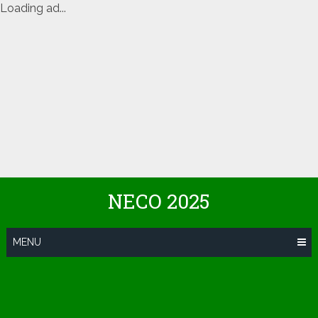
Loading ad...
Skip
NECO 2025
to
content
MENU