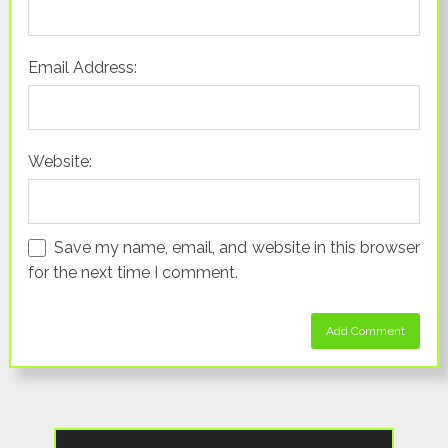
Email Address:
Website:
Save my name, email, and website in this browser
for the next time I comment.