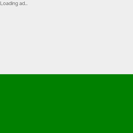
Loading ad...
Skip
to
content