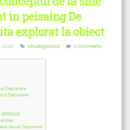
 conceptul de la sine
 in peisaing De
ta explorat la obiect
, 2026
Uncategorized
0 Comments
ocul Depunere
locul Depunere
a ABSOLVE
mandari
raba decat Depunere