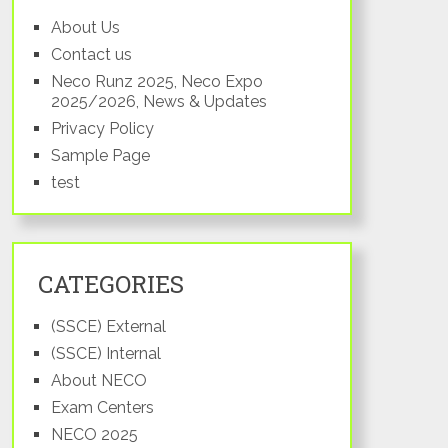
About Us
Contact us
Neco Runz 2025, Neco Expo
2025/2026, News & Updates
Privacy Policy
Sample Page
test
CATEGORIES
(SSCE) External
(SSCE) Internal
About NECO
Exam Centers
NECO 2025