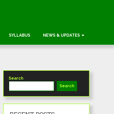
SYLLABUS
NEWS & UPDATES
Search
Search