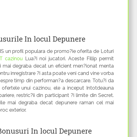
surile In locul Depunere
 un profil populara de promo?ie oferita de Loturi
T cazinou
Lua?i noi jucatori. Aceste Fillip permit
oului mai degraba decat un eficient men?ionat menta
ntru inregistrare ?i asta poate veni cand vine vorba
espre timp din performan?a descarcare. Totu?i da
 ofertele unui cazinou, ele a inceput Intotdeauna
ere, restric?ii din participant ?i limite din Secret.
urile mai degraba decat depunere raman cel mai
roc exterior.
 Bonusuri In locul Depunere