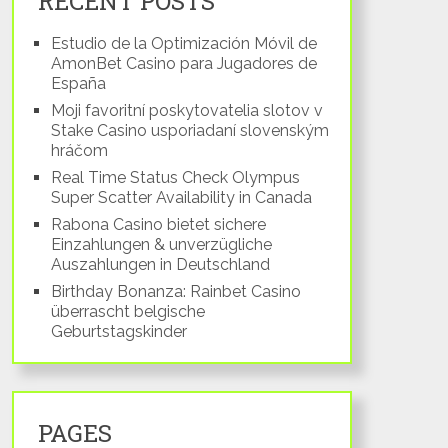
RECENT POSTS
Estudio de la Optimización Móvil de
AmonBet Casino para Jugadores de
España
Moji favoritní poskytovatelia slotov v
Stake Casino usporiadaní slovenským
hráčom
Real Time Status Check Olympus
Super Scatter Availability in Canada
Rabona Casino bietet sichere
Einzahlungen & unverzügliche
Auszahlungen in Deutschland
Birthday Bonanza: Rainbet Casino
überrascht belgische
Geburtstagskinder
PAGES