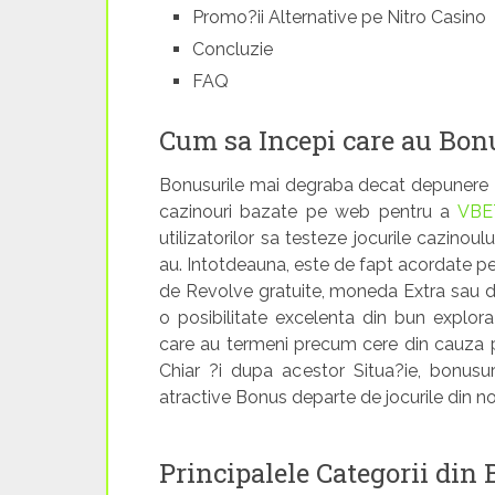
Promo?ii Alternative pe Nitro Casino
Concluzie
FAQ
Cum sa Incepi care au Bonu
Bonusurile mai degraba decat depunere IS
cazinouri bazate pe web pentru a
VBE
utilizatorilor sa testeze jocurile cazin
au. Intotdeauna, este de fapt acordate pe
de Revolve gratuite, moneda Extra sau d
o posibilitate excelenta din bun explora
care au termeni precum cere din cauza pari
Chiar ?i dupa acestor Situa?ie, bonus
atractive Bonus departe de jocurile din no
Principalele Categorii din