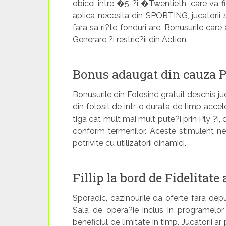
obicei intre �5 ?i �Twentieth, care va fi 
aplica necesita din SPORTING, jucatorii 
fara sa ri?te fonduri are. Bonusurile car
Generare ?i restric?ii din Action.
Bonus adaugat din cauza
Bonusurile din Folosind gratuit deschis j
din folosit de intr-o durata de timp accel
tiga cat mult mai mult pute?i prin Ply ?i,
conform termenilor. Aceste stimulent nece
potrivite cu utilizatorii dinamici.
Fillip la bord de Fidelitat
Sporadic, cazinourile da oferte fara de
Sala de opera?ie inclus in programelor 
beneficiul de limitate in timp. Jucatorii ar 